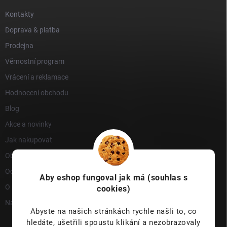
Kontakty
Doprava & platba
Prodejna
Věrnostní program
Vrácení a reklamace
Hodnocení obchodu
Blog
Akce a novinky
Jak nakupovat
Obchodní podmínky
Ochrana osobních údajů
Aby eshop
fungoval jak má (souhlas s
O nás
cookies)
Napište nám
Abyste na našich stránkách rychle našli to, co
hledáte, ušetřili spoustu klikání a nezobrazovaly