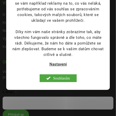
VŠE O NÁS
se vám například reklamy na to, co vás neláká,
potřebujeme od vás souhlas se zpracováním
cookies, takových malých souborů, které se
O nás
ukládají ve vašem prohlížeči.
Kontakty
Napište nám
Díky nim vám naše stránky zobrazíme tak, aby
všechno fungovalo správně a dle toho, co máte
Výdejní místo s prodejnou Hulín
rádi.
Děkujeme, že nám ho dáte a pomůžete se
Kariéra
nám zlepšovat. Budeme se k vašim datům chovat
citlivě a slušně.
ODEBÍRAT NEWSLETTER
Nastavení
Vložte svůj e-mail a my vám budeme zasílat informace o nových
produktech na našem e-shopu.
Souhlasím
E-MAIL
Přihlásit se