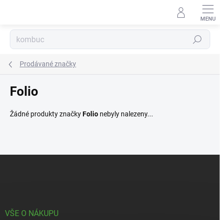
Přejít
na
obsah
Hledat
Prodávané značky
Folio
Žádné produkty značky
Folio
nebyly nalezeny...
Z
á
p
a
t
í
VŠE O NÁKUPU