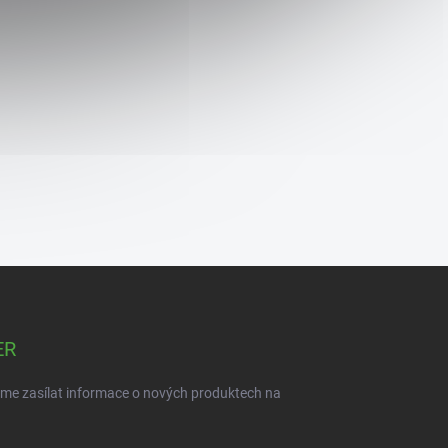
ER
eme zasílat informace o nových produktech na