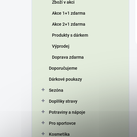
Zboží v akci
Akce 1+1 zdarma
Akce 2+1 zdarma
Produkty s dárkem
Výprodej
Doprava zdarma
Doporučujeme
Dárkové poukazy
Sezóna
Doplňky stravy
Potraviny a nápoje
Pro sportovce
Kosmetika