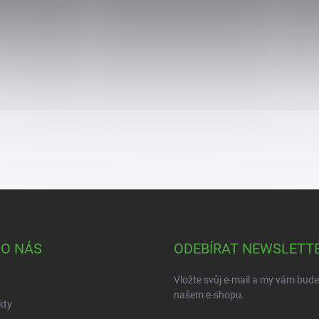
 O NÁS
ODEBÍRAT NEWSLETT
Vložte svůj e-mail a my vám bud
našem e-shopu.
kty