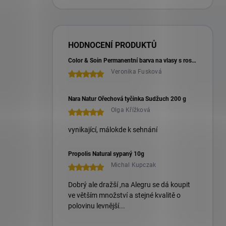
HODNOCENÍ PRODUKTŮ
Color & Soin Permanentní barva na vlasy s rostlinnými extrakty 135 ml
Veronika Fusková
Nara Natur Ořechová tyčinka Sudžuch 200 g
Olga Křížková
vynikající, málokde k sehnání
Propolis Natural sypaný 10g
Michal Kupczak
Dobrý ale dražší ,na Alegru se dá koupit
ve větším množství a stejné kvalitě o
polovinu levnější...