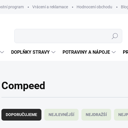
ostní program
Vrácení a reklamace
Hodnocení obchodu
Blo
Hledat
DOPLŇKY STRAVY
POTRAVINY A NÁPOJE
P
Compeed
Ř
a
DOPORUČUJEME
NEJLEVNĚJŠÍ
NEJDRAŽŠÍ
NEJP
z
e