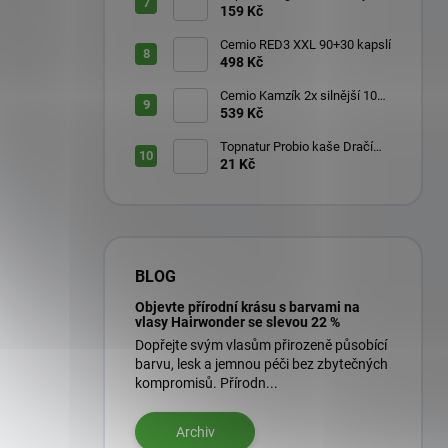
aktivátor 200 ml
159 Kč
Cemio RED3 XXL 90+30 kapslí
498 Kč
Cemio Kamzík 2x silnější 100
kapslí + 50 kapslí
539 Kč
Topnatur Probio kaše Dračí
ovoce Pitahaya 60 g
21 Kč
BLOG
Objevte přírodní krásu s barvami na
vlasy Hairwonder se slevou 22 %
Dopřejte svým vlasům přirozeně působící
barvu, lesk a jemnou péči bez zbytečných
kompromisů. Přírodn...
Archiv