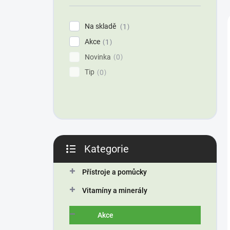
í
p
Na skladě
1
a
Akce
n
1
e
Novinka
0
l
Tip
0
Kategorie
Přeskočit
kategorie
Přístroje a pomůcky
Vitamíny a minerály
Akce