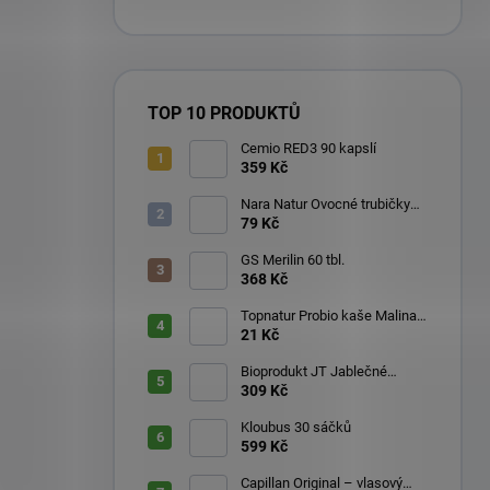
TOP 10 PRODUKTŮ
Cemio RED3 90 kapslí
359 Kč
Nara Natur Ovocné trubičky
Lavaš 140 g
79 Kč
GS Merilin 60 tbl.
368 Kč
Topnatur Probio kaše Malina
60 g
21 Kč
Bioprodukt JT Jablečné
trubičky 43 ks (540 g)
309 Kč
Kloubus 30 sáčků
599 Kč
Capillan Original – vlasový