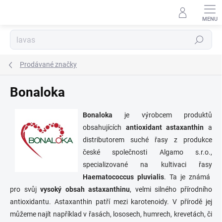
Přejít
na
obsah
Hledat
Prodávané značky
Bonaloka
Bonaloka
je výrobcem produktů
obsahujících
antioxidant astaxanthin
a
distributorem suché řasy z produkce
české společnosti Algamo s.r.o.,
specializované na kultivaci řasy
Haematococcus pluvialis
. Ta je známá
pro svůj
vysoký obsah astaxanthinu
, velmi silného přírodního
antioxidantu. Astaxanthin patří mezi karotenoidy. V přírodě jej
můžeme najít například v řasách, lososech, humrech, krevetách, či