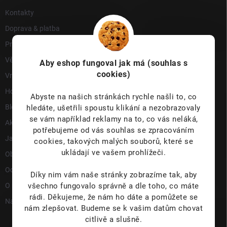
Kontakty
Doprava & platba
Prodejna
Věrnostní program
Aby eshop
fungoval jak má (souhlas s
cookies)
Vrácení a reklamace
Hodnocení obchodu
Abyste na našich stránkách rychle našli to, co
Blog
hledáte, ušetřili spoustu klikání a nezobrazovaly
se vám například reklamy na to, co vás neláká,
Akce a novinky
potřebujeme od vás souhlas se zpracováním
Jak nakupovat
cookies, takových malých souborů, které se
ukládají ve vašem prohlížeči.
Obchodní podmínky
Ochrana osobních údajů
Díky nim vám naše stránky zobrazíme tak, aby
O nás
všechno fungovalo správně a dle toho, co máte
rádi.
Děkujeme, že nám ho dáte a pomůžete se
Napište nám
nám zlepšovat. Budeme se k vašim datům chovat
citlivě a slušně.