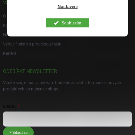
VŠE O NÁS
Nastavení
O nás
Souhlasím
Kontakty
Napište nám
Výdejní místo s prodejnou Hulín
Kariéra
ODEBÍRAT NEWSLETTER
Vložte svůj e-mail a my vám budeme zasílat informace o nových
produktech na našem e-shopu.
E-MAIL
Přihlásit se