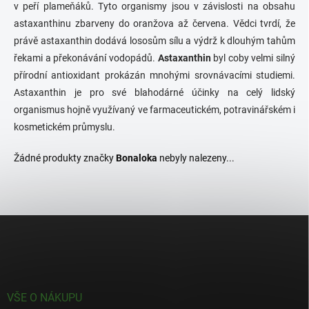
v peří plameňáků. Tyto organismy jsou v závislosti na obsahu
astaxanthinu zbarveny do oranžova až červena. Vědci tvrdí, že
právě astaxanthin dodává lososům sílu a výdrž k dlouhým tahům
řekami a překonávání vodopádů.
Astaxanthin
byl coby velmi silný
přírodní antioxidant prokázán mnohými srovnávacími studiemi.
Astaxanthin je pro své blahodárné účinky na celý lidský
organismus hojně využívaný ve farmaceutickém, potravinářském i
kosmetickém průmyslu.
Žádné produkty značky
Bonaloka
nebyly nalezeny...
Z
á
p
a
t
í
VŠE O NÁKUPU