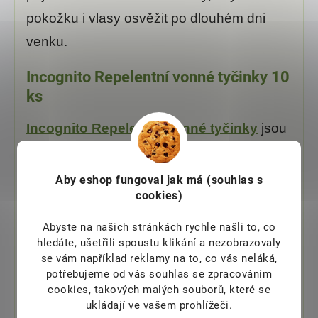
pokožku i vlasy osvěžit po dlouhém dni
venku.
Incognito Repelentní vonné tyčinky 10
ks
Incognito Repelentní vonné tyčinky
jsou
vhodné tam, kde chcete zpříjemnit okolní
prostor. Využijete je na terase, balkoně,
Aby eshop
fungoval jak má (souhlas s
cookies)
zahradě nebo při kempování.
Abyste na našich stránkách rychle našli to, co
Tyčinky pomáhají vytvořit příjemnou
hledáte, ušetřili spoustu klikání a nezobrazovaly
citrusovou atmosféru při večerním
se vám například reklamy na to, co vás neláká,
potřebujeme od vás souhlas se zpracováním
posezení venku. Jsou praktickým
cookies, takových malých souborů, které se
doplňkem ke spreji nebo opalovacímu
ukládají ve vašem prohlížeči.