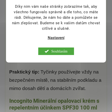
krému, protože nepůsobí přímo na
Díky nim vám naše stránky zobrazíme tak, aby
pokožce, ale v okolním prostoru.
všechno fungovalo správně a dle toho, co máte
rádi.
Děkujeme, že nám ho dáte a pomůžete se
Pro koho se hodí?
nám zlepšovat. Budeme se k vašim datům chovat
citlivě a slušně.
Pro večerní posezení na zahradě.
Nastavení
Pro balkon, terasu nebo pergolu.
Pro pobyt v kempu nebo na chatě.
Souhlasím
Jako doplněk k osobní repelentní péči.
Praktický tip:
Tyčinky používejte vždy na
bezpečném místě, na stabilním podkladu a
mimo dosah dětí a domácích zvířat.
Incognito Minerální opalovací krém s
repelentním účinkem SPF30 100 ml