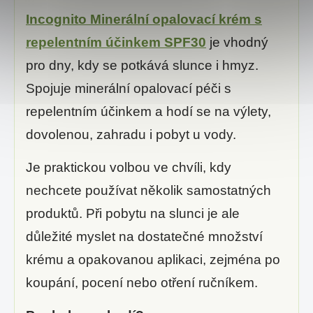
Incognito Minerální opalovací krém s
repelentním účinkem SPF30
je vhodný
pro dny, kdy se potkává slunce i hmyz.
Spojuje minerální opalovací péči s
repelentním účinkem a hodí se na výlety,
dovolenou, zahradu i pobyt u vody.
Je praktickou volbou ve chvíli, kdy
nechcete používat několik samostatných
produktů. Při pobytu na slunci je ale
důležité myslet na dostatečné množství
krému a opakovanou aplikaci, zejména po
koupání, pocení nebo otření ručníkem.