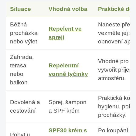
Situace
Vhodná volba
Praktické do
Běžná
Naneste před
Repelent ve
procházka
vezměte jej s
spreji
nebo výlet
obnovení apli
Zahrada,
Vhodné pro je
terasa
Repelentní
vytvořit příje
nebo
vonné tyčinky
atmosféru.
balkon
Praktická kom
Dovolená a
Sprej, šampon
hygienu, pobyt
cestování
a SPF krém
procházky.
SPF30 krém s
Po koupání, p
Pobyt u