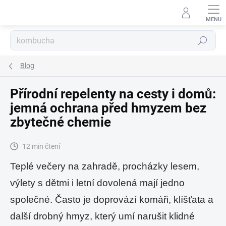
Přejít
na
obsah
Hledat
Blog
Přírodní repelenty na cesty i domů:
jemná ochrana před hmyzem bez
zbytečné chemie
12 min čtení
Teplé večery na zahradě, procházky lesem,
výlety s dětmi i letní dovolená mají jedno
společné. Často je doprovází komáři, klíšťata a
další drobný hmyz, který umí narušit klidné