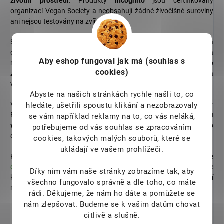
životní prostředí
. Produkty
Incognito
jsou certifikovány
organizací Vegan Society a neobsahují žádné živočišné suroviny
ani nejsou testovány na zvířatech.
Společnost se také zaměřuje na
ekologický provoz
, využívá
obnovitelné zdroje energie, minimalizuje spotřebu, používá
Aby eshop
fungoval jak má (souhlas s
recyklovaný papír a šetrná balení.
Incognito
přispívá 10% svého
cookies)
zisku na environmentální a dobročinné projekty, sází stromy a
vyrovnává emise CO2.
Abyste na našich stránkách rychle našli to, co
V roce 2015 získala značka ocenění The Queen's Awards for
hledáte, ušetřili spoustu klikání a nezobrazovaly
Enterprise: Sustainable Development. Produkty
Incognito
jsou
se vám například reklamy na to, co vás neláká,
vhodné pro celou rodinu
a neobsahují palmový olej ani jeho
potřebujeme od vás souhlas se zpracováním
deriváty.
cookies, takových malých souborů, které se
ukládají ve vašem prohlížeči.
Kromě
repelentního spreje
nabízí
Incognito
i další produkty, jako je
ochranný šampon
,
mýdlo
nebo
vonné tyčinky
. Doporučuje se
Díky nim vám naše stránky zobrazíme tak, aby
kombinovat s dalšími
přípravky řady
Incognito
pro dosažení
všechno fungovalo správně a dle toho, co máte
maximální účinnosti.
rádi.
Děkujeme, že nám ho dáte a pomůžete se
nám zlepšovat. Budeme se k vašim datům chovat
Akce 1+1 zdarma:
citlivě a slušně.
Kupte libovolný produkt značky
Incognito
a přidejte do košíku