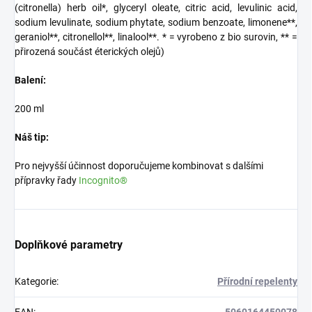
(citronella) herb oil*, glyceryl oleate, citric acid, levulinic acid,
sodium levulinate, sodium phytate, sodium benzoate, limonene**,
geraniol**, citronellol**, linalool**. * = vyrobeno z bio surovin, ** =
přirozená součást éterických olejů)
Balení:
200 ml
Náš tip:
Pro nejvyšší účinnost doporučujeme kombinovat s dalšími
přípravky řady
Incognito®
Doplňkové parametry
Kategorie
:
Přírodní repelenty