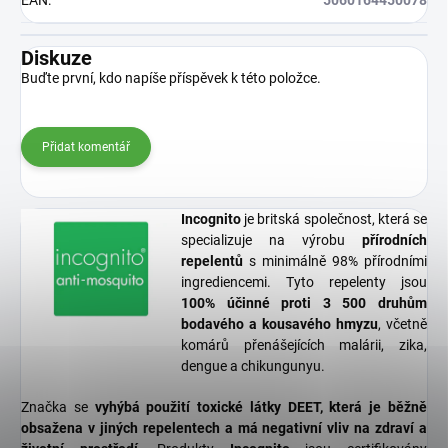
EAN
:
5060164450078
Diskuze
Buďte první, kdo napíše příspěvek k této položce.
Přidat komentář
Incognito
je britská společnost, která se
specializuje na výrobu
přírodních
repelentů
s minimálně 98% přírodními
ingrediencemi. Tyto repelenty jsou
100% účinné proti 3 500 druhům
bodavého a kousavého hmyzu
, včetně
komárů přenášejících malárii, zika,
dengue a chikungunyu.
Značka se
vyhýbá použití toxické látky DEET, která je běžně
obsažena v jiných repelentech a má negativní vliv na zdraví a