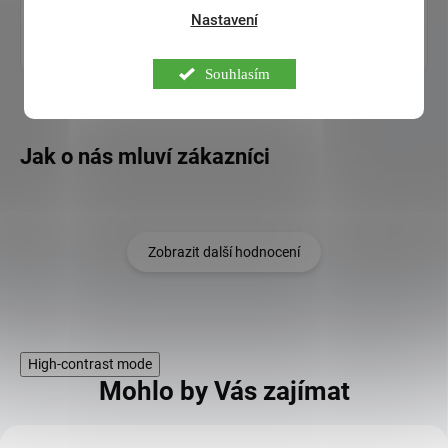
opalovací krém SPF 30
. Získáte ho
zdarma
.
Nastavení
Sleva se odečte automaticky. Akce platí do vyprodání zásob.
Souhlasím
Zobrazit další hodnocení
High-contrast mode
Mohlo by Vás zajímat
KÓD: