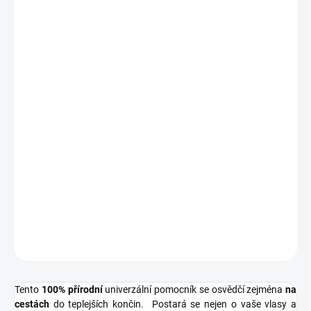
vám raději vyhnou. Zároveň vaše vlasy a pokožku vyživují.
Složení
2 v 1
- funguje jako šampon a sprchový gel
Obsahuje vzácnou
jávskou
Citronelu
, zederach a Kajeput.
Citronella
a Kajeput jsou známé pro své antibakteriální
účinky.
Příjemná
, svěží citrusová vůně
Bez dráždivých látek, parabenů a SLS
Používat ho může celá rodina včetně miminek
od 3
měsíců věku
.
Šampon je 100% přírodní a je vhodný i pro malé děti.
DETAILNÍ INFORMACE
ZEPTAT SE
HLÍDAT
Tento
100% přírodní
univerzální pomocník se osvědčí zejména
na
cestách
do teplejších končin. Postará se nejen o vaše vlasy a