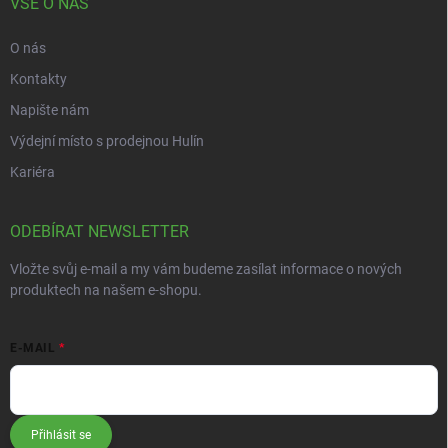
VŠE O NÁS
O nás
Kontakty
Napište nám
Výdejní místo s prodejnou Hulín
Kariéra
ODEBÍRAT NEWSLETTER
Vložte svůj e-mail a my vám budeme zasílat informace o nových
produktech na našem e-shopu.
E-MAIL
Přihlásit se