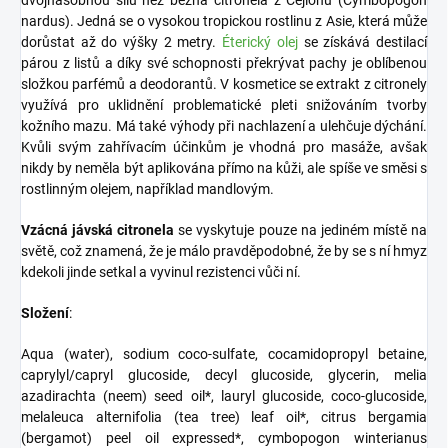
dvojnásobnou sílu než běžná citronela z Cejlonu (Cymbopogon
nardus). Jedná se o vysokou tropickou rostlinu z Asie, která může
dorůstat až do výšky 2 metry.
Éterický olej
se získává destilací
párou z listů a díky své schopnosti překrývat pachy je oblíbenou
složkou parfémů a deodorantů. V kosmetice se extrakt z citronely
využívá pro uklidnění problematické pleti snižováním tvorby
kožního mazu. Má také výhody při nachlazení a ulehčuje dýchání.
Kvůli svým zahřívacím účinkům je vhodná pro masáže, avšak
nikdy by neměla být aplikována přímo na kůži, ale spíše ve směsi s
rostlinným olejem, například mandlovým.
Vzácná jávská citronela
se vyskytuje pouze na jediném místě na
světě, což znamená, že je málo pravděpodobné, že by se s ní hmyz
kdekoli jinde setkal a vyvinul rezistenci vůči ní.
Složení
:
Aqua (water), sodium coco-sulfate, cocamidopropyl betaine,
caprylyl/capryl glucoside, decyl glucoside, glycerin, melia
azadirachta (neem) seed oil*, lauryl glucoside, coco-glucoside,
melaleuca alternifolia (tea tree) leaf oil*, citrus bergamia
(bergamot) peel oil expressed*, cymbopogon winterianus