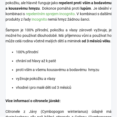
pokožku, ale hlavně funguje jako
repelent proti vším a bodavému
a kousavému hmyzu
. Dokonce pomáhá proti
lupům
. Je ideální v
kombinaci s
repelentním sprejem Incognito
. V kombinaci s dalšími
produkty z řady
Incognito
nemá hmyz žádnou šanci.
Šampon je 100% přírodní, pokožku a vlasy zároveň vyživuje, je
možné ho používat dlouhodobě.
Má příjemnou vůni a používat ho
může celá rodina včetně malých dětí a miminek
od 3 měsíců věku
.
100% přírodní
chrání od hlavy až k patě
proti vším a všemu kousavému a bodavému hmyzu
vyživuje pokožku a vlasy
vhodné i pro malé děti od 3 měsíců
Více informací o citronele jávské:
Citronele z Jávy (Cymbopogon winterianus) údajně má