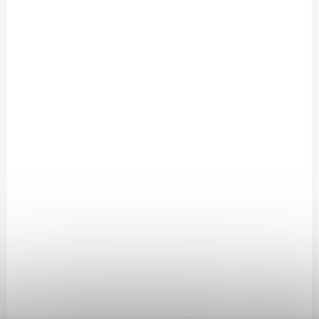
DOSTUPNÉ DO 1 DNE
Betula Dětské Kozí kolostrum 120 tob.
1 590 Kč
/ ks
Do košíku
Dětské kozí kolostrum Betula
je přírodní doplněk stravy určený pro
děti.
Dětské kozí kolostrum
je složením a kvalitou kolostra stejné jako
kolostrum kozí
. Hlavním rozdílem je velikost tobolek, které jsme
zmenšili takřka o polovinu, tudíž není ani pro menší dítě problém je
polknout.