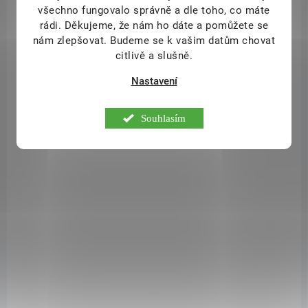
všechno fungovalo správně a dle toho, co máte
990 Kč
/ ks
Do košíku
rádi.
Děkujeme, že nám ho dáte a pomůžete se
nám zlepšovat. Budeme se k vašim datům chovat
Kombi Kolostrum obsahuje směs kravského a kozího mleziva
, unikátní
citlivě a slušně.
tekutiny vylučované samicemi savců bezprostředně po porodu
mláděte, která obsahuje v koncentrované formě rozmanité biologicky
Nastavení
aktivní látky jako imunoglobuliny, laktoferin, cytokiny, vitamíny,
biominerály, růstové faktory, speciální antivirové a antibakteriální
látky, interferon a další.
Souhlasím
9388