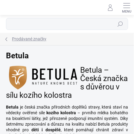
Přejít
na
obsah
Hledat
Prodávané značky
Betula
Betula –
Česká značka
s důvěrou v
sílu kozího kolostra
Betula
je česká značka přírodních doplňků stravy, která staví na
vědecky ověřené síle
kozího kolostra
– prvního mléka bohatého
na bioaktivní látky, jež přirozeně podporují imunitní systém. Díky
šetrnému zpracování a důrazu na kvalitu nabízí Betula produkty
vhodné pro
děti i dospělé
, které pomáhají chránit zdraví v