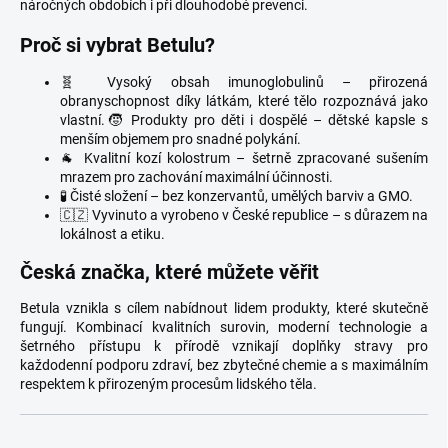
náročných obdobích i při dlouhodobé prevenci.
Proč si vybrat Betulu?
🧬 Vysoký obsah imunoglobulinů – přirozená
obranyschopnost díky látkám, které tělo rozpoznává jako
vlastní.🧒 Produkty pro děti i dospělé – dětské kapsle s
menším objemem pro snadné polykání.
🐐 Kvalitní kozí kolostrum – šetrně zpracované sušením
mrazem pro zachování maximální účinnosti.
🧪 Čisté složení – bez konzervantů, umělých barviv a GMO.
🇨🇿 Vyvinuto a vyrobeno v České republice – s důrazem na
lokálnost a etiku.
Česká značka, které můžete věřit
Betula vznikla s cílem nabídnout lidem produkty, které skutečně
fungují. Kombinací kvalitních surovin, moderní technologie a
šetrného přístupu k přírodě vznikají doplňky stravy pro
každodenní podporu zdraví, bez zbytečné chemie a s maximálním
respektem k přirozeným procesům lidského těla.
Ř