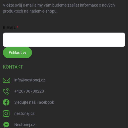
Vložte svůj e-mail a my vám budeme zasílat informace o nových
produktech na našem e-shopu.
E-MAIL
Přihlásit se
KONTAKT
info
@
nestonej.cz
+420736708220
Sledujte náš Facebook
nestonej.cz
Nestonej.cz