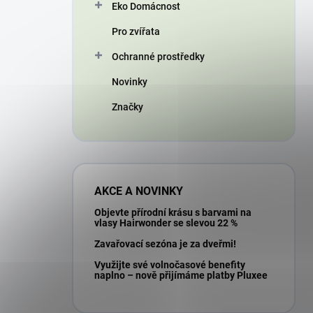
Eko Domácnost
Pro zvířata
Ochranné prostředky
Novinky
Značky
AKCE A NOVINKY
Objevte přírodní krásu s barvami na
vlasy Hairwonder se slevou 22 %
Zavařovací sezóna je za dveřmi!
Využijte své volnočasové benefity
naplno – nově přijímáme platby Pluxee