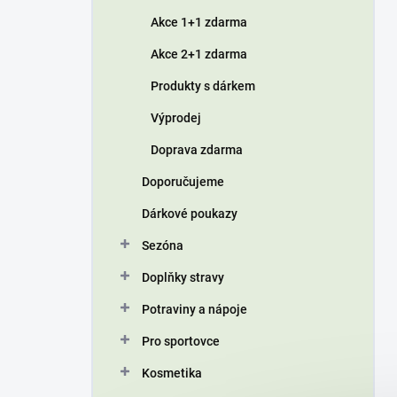
í
Akce 1+1 zdarma
p
a
Akce 2+1 zdarma
n
Produkty s dárkem
e
l
Výprodej
Doprava zdarma
Doporučujeme
Dárkové poukazy
Sezóna
Doplňky stravy
Potraviny a nápoje
Pro sportovce
Kosmetika