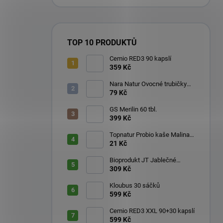
TOP 10 PRODUKTŮ
Cemio RED3 90 kapslí
359 Kč
Nara Natur Ovocné trubičky
Lavaš 140 g
79 Kč
GS Merilin 60 tbl.
399 Kč
Topnatur Probio kaše Malina
60 g
21 Kč
Bioprodukt JT Jablečné
trubičky 43 ks (540 g)
309 Kč
Kloubus 30 sáčků
599 Kč
Cemio RED3 XXL 90+30 kapslí
599 Kč