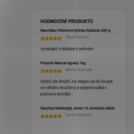
HODNOCENÍ PRODUKTŮ
Nara Natur Ořechová tyčinka Sudžuch 200 g
Olga Křížková
vynikající, málokde k sehnání
Propolis Natural sypaný 10g
Michal Kupczak
Dobrý ale dražší ,na Alegru se dá koupit
ve větším množství a stejné kvalitě o
polovinu levnější...
Sanotact Elektrolyty Junior 16 šumivých tablet
Lenka Krejčová