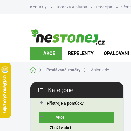
Přejít
Kontakty
Doprava & platba
Prodejna
Věrn
na
obsah
AKCE
REPELENTY
OPALOVÁNÍ
Domů
Prodávané značky
Anionlady
P
Kategorie
o
Přeskočit
s
kategorie
t
Přístroje a pomůcky
r
a
Akce
n
Zboží v akci
n