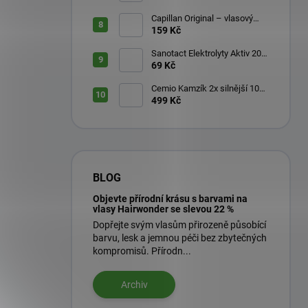
Capillan Original – vlasový
aktivátor 200 ml
159 Kč
Sanotact Elektrolyty Aktiv 20
šumivých tablet
69 Kč
Cemio Kamzík 2x silnější 100
kapslí + 50 kapslí
499 Kč
BLOG
Objevte přírodní krásu s barvami na
vlasy Hairwonder se slevou 22 %
Dopřejte svým vlasům přirozeně působící
barvu, lesk a jemnou péči bez zbytečných
kompromisů. Přírodn...
Archiv