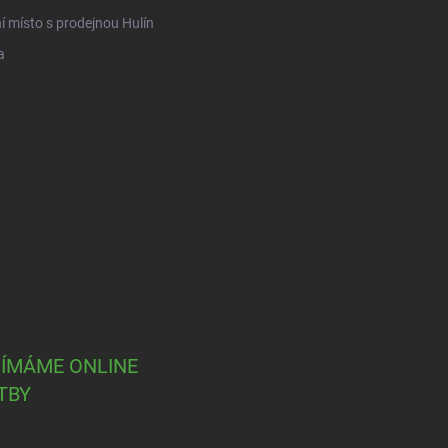
í místo s prodejnou Hulín
a
JÍMÁME ONLINE
TBY