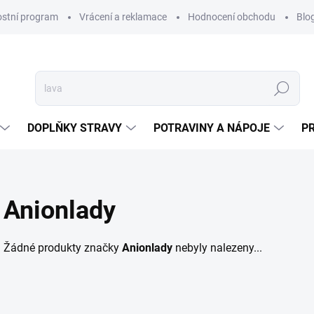
ostní program
Vrácení a reklamace
Hodnocení obchodu
Blo
Hledat
DOPLŇKY STRAVY
POTRAVINY A NÁPOJE
P
Anionlady
Žádné produkty značky
Anionlady
nebyly nalezeny...