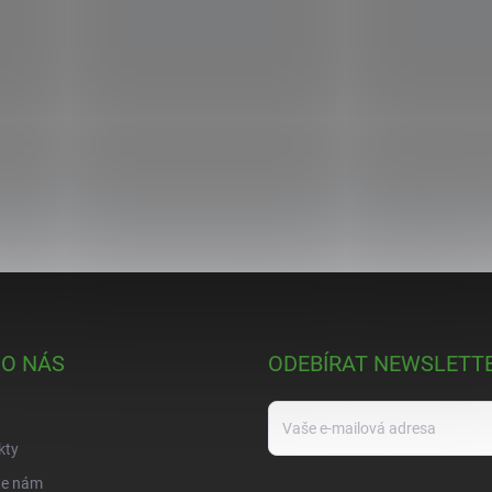
 O NÁS
ODEBÍRAT NEWSLETT
kty
te nám