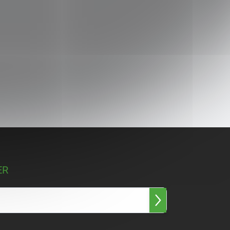
ER
Přihlásit
se