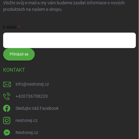
Vložte svůj e-mail a my vám budeme zasílat informace o nových
produktech na našem e-shopu.
E-MAIL
Přihlásit se
KONTAKT
info
@
nestonej.cz
+420736708220
Sledujte náš Facebook
nestonej.cz
Nestonej.cz