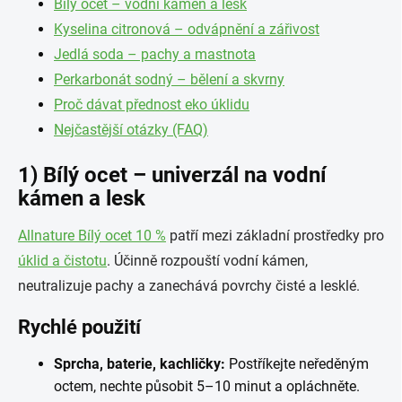
Bílý ocet – vodní kámen a lesk
Kyselina citronová – odvápnění a zářivost
Jedlá soda – pachy a mastnota
Perkarbonát sodný – bělení a skvrny
Proč dávat přednost eko úklidu
Nejčastější otázky (FAQ)
1) Bílý ocet – univerzál na vodní
kámen a lesk
Allnature Bílý ocet 10 %
patří mezi základní prostředky pro
úklid a čistotu
. Účinně rozpouští vodní kámen,
neutralizuje pachy a zanechává povrchy čisté a lesklé.
Rychlé použití
Sprcha, baterie, kachličky:
Postříkejte neředěným
octem, nechte působit 5–10 minut a opláchněte.