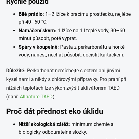
Rychlé použití
Bílé prádlo:
1–2 lžíce k pracímu prostředku, nejlépe
při 40–60 °C.
Namáčení skvrn:
1 lžíce na 1 l teplé vody, 30–60
minut působit, poté vyprat.
Spáry v koupelně:
Pasta z perkarbonátu a horké
vody, nanést, nechat působit, dočistit kartáčkem.
Důležité:
Perkarbonát nemíchejte s octem ani jinými
kyselinami a nikdy s chlórovými přípravky. Pro praní při
nižších teplotách lze výkon zvýšit aktivátorem TAED
(např.
Allnature TAED
).
Proč dát přednost eko úklidu
Nižší ekologická zátěž:
minimum chemie a
biologicky odbouratelné složky.