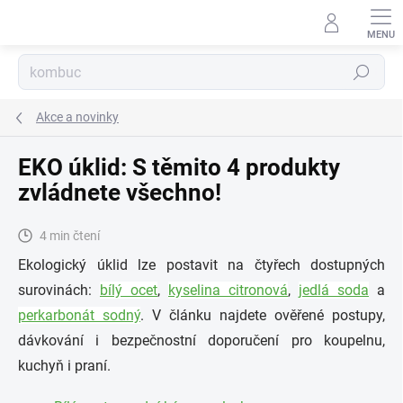
Přejít
na
obsah
Hledat
Akce a novinky
EKO úklid: S těmito 4 produkty
zvládnete všechno!
4 min čtení
Ekologický úklid lze postavit na čtyřech dostupných
surovinách:
bílý ocet
,
kyselina citronová
,
jedlá soda
a
perkarbonát sodný
. V článku najdete ověřené postupy,
dávkování i bezpečnostní doporučení pro koupelnu,
kuchyň i praní.