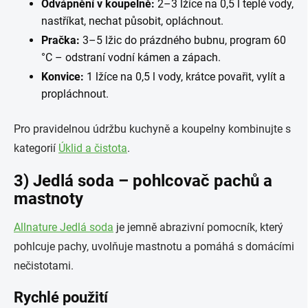
Odvápnění v koupelně:
2–3 lžíce na 0,5 l teplé vody,
nastříkat, nechat působit, opláchnout.
Pračka:
3–5 lžic do prázdného bubnu, program 60
°C – odstraní vodní kámen a zápach.
Konvice:
1 lžíce na 0,5 l vody, krátce povařit, vylít a
propláchnout.
Pro pravidelnou údržbu kuchyně a koupelny kombinujte s
kategorií
Úklid a čistota
.
3) Jedlá soda – pohlcovač pachů a
mastnoty
Allnature Jedlá soda
je jemně abrazivní pomocník, který
pohlcuje pachy, uvolňuje mastnotu a pomáhá s domácími
nečistotami.
Rychlé použití