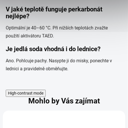
V jaké teplotě funguje perkarbonát
nejlépe?
Optimální je 40–60 °C. Při nižších teplotách zvažte
použití aktivátoru TAED.
Je jedlá soda vhodná i do lednice?
Ano. Pohlcuje pachy. Nasypte ji do misky, ponechte v
lednici a pravidelně obměňujte.
High-contrast mode
Mohlo by Vás zajímat
:
KÓD:
6
ALL-13946 V