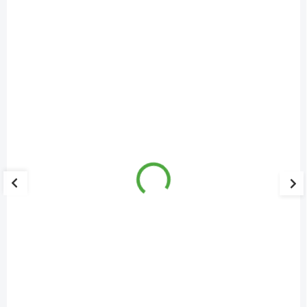
Allnature Bílý ocet 10% s vůní pomeranče 1000
ml
179 Kč
159 Kč
SKLADEM
Bílý ocet s esenciálním olejem pomeranč. Vhodný dezinfekční a
čistící prostředek.