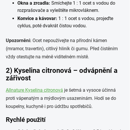
Okna a zrcadla:
Smíchejte 1 : 1 ocet s vodou do
rozprašovače a vyleštěte mikrovláknem.
Konvice a kávovar:
1 : 1 ocet s vodou, projeďte
cyklus, poté dvakrát čistou vodou.
Upozornění:
Ocet nepoužívejte na přírodní kámen
(mramor, travertin), citlivý hliník či gumu. Před čistěním
vždy otestujte na méně viditelném místě.
2) Kyselina citronová – odvápnění a
zářivost
Allnature Kyselina citronová
je šetrná a vysoce účinná
proti vápenatým a mýdlovým usazeninám. Hodí se do
koupelny, kuchyně i pro údržbu spotřebičů.
Rychlé použití