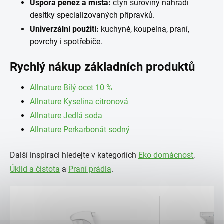
Úspora peněz a místa:
čtyři suroviny nahradí
desítky specializovaných přípravků.
Univerzální použití:
kuchyně, koupelna, praní,
povrchy i spotřebiče.
Rychlý nákup základních produktů
Allnature Bílý ocet 10 %
Allnature Kyselina citronová
Allnature Jedlá soda
Allnature Perkarbonát sodný
Další inspiraci hledejte v kategoriích
Eko domácnost
,
Úklid a čistota
a
Praní prádla
.