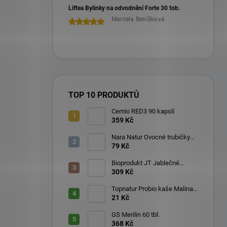
Liftea Bylinky na odvodnění Forte 30 tob.
Marcela Beníšková
TOP 10 PRODUKTŮ
Cemio RED3 90 kapslí
359 Kč
Nara Natur Ovocné trubičky
Lavaš 140 g
79 Kč
Bioprodukt JT Jablečné
trubičky 43 ks (540 g)
309 Kč
Topnatur Probio kaše Malina
60 g
21 Kč
GS Merilin 60 tbl.
368 Kč