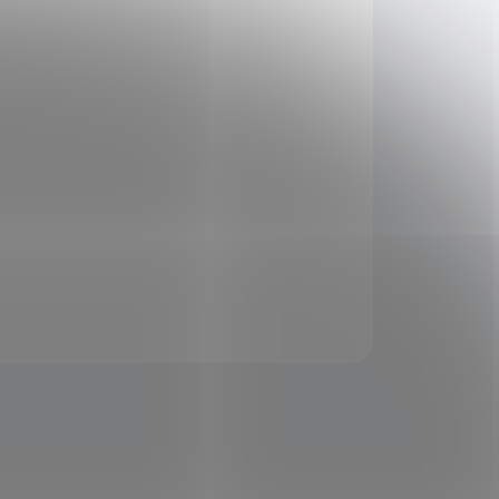
rém
osteoartrózou a celkově
pomáhá při kloubních
problémech, způsobené
stářím, nadváhou nebo
cvičením. Začněte s užíváním
il
tohoto výborného doplňku
stravy a již brzy pocítíte úlevu
který
od bolesti kloubů a celkové
nout
zlepšení.
 bez
účinků
AKCE: Zvýhodněné balení
obsahuje
Sanct Bernhard
Slávka jedlá 150 kapslí
a
rý je
Sanct Bernhard Balzám s
ho a
extraktem ze slávky jedlé
vého
150 ml
m E,
pidy,