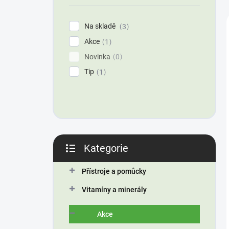
í
p
Na skladě
3
a
Akce
n
1
e
Novinka
0
l
Tip
1
Kategorie
Přeskočit
kategorie
Přístroje a pomůcky
Vitamíny a minerály
Akce