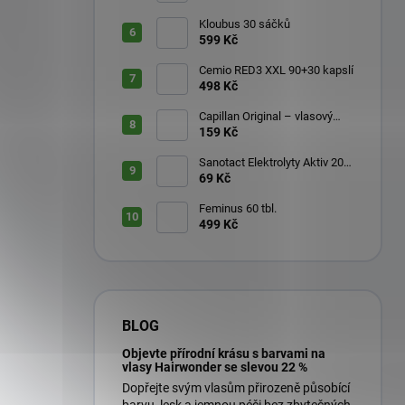
Kloubus 30 sáčků
599 Kč
Cemio RED3 XXL 90+30 kapslí
498 Kč
Capillan Original – vlasový
aktivátor 200 ml
159 Kč
Sanotact Elektrolyty Aktiv 20
šumivých tablet
69 Kč
Feminus 60 tbl.
499 Kč
BLOG
Objevte přírodní krásu s barvami na
vlasy Hairwonder se slevou 22 %
Dopřejte svým vlasům přirozeně působící