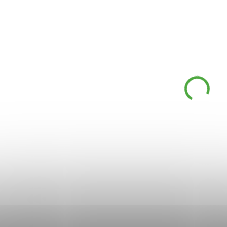
Být omezen v pohybu je velmi
Novozélandská slávka 
nepříjemné a omezující.
(Perna
Pokud se řadíte do skupiny
canaliculus)
obsah
lidí, kteří mají problémy s
glykosaminoglykany (
klouby vlivem stáří, nadváhy,
Glykosaminoglykany 
cvičení nebo máte sklony či
se vyskytují v pojivové 
trpíte osteoartrózou, tak
kloubní chrupav
právě pro vás bude vhodný
synoviální tekutin
Balzám s extraktem ze slávky
kloubním mazu). D
KLAS8910
986VV7
jedlé od Sanct Bernhard,
dávka obsahuje: 15
který díky svým hřejivým a
koncentrátu ze slávky j
relaxačním účinkům
36 mg GAG.
blahodárně působí na svaly,
klouby i pokožku.
DOSTUPNÉ DO 1 DNE
NA 
Sanct Bernard
Sanct Bernhard