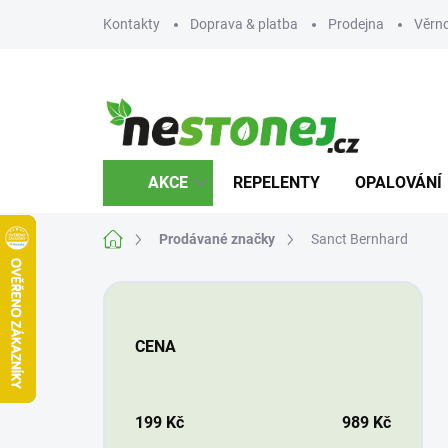
Přejít
Kontakty
Doprava & platba
Prodejna
Věrn
na
obsah
AKCE
REPELENTY
OPALOVÁNÍ
Domů
Prodávané značky
Sanct Bernhard
P
o
s
CENA
t
r
a
n
199
Kč
989
Kč
n