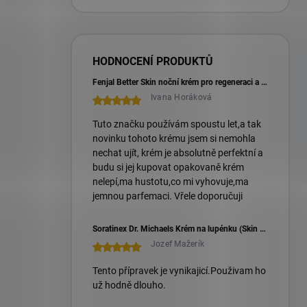
HODNOCENÍ PRODUKTŮ
Fenjal Better Skin noční krém pro regeneraci a hebkou pleť 50 ml
Ivana Horáková
Tuto značku používám spoustu let,a tak
novinku tohoto krému jsem si nemohla
nechat ujít, krém je absolutně perfektní a
budu si jej kupovat opakovaně krém
nelepí,ma hustotu,co mi vyhovuje,ma
jemnou parfemaci. Vřele doporučuji
Soratinex Dr. Michaels Krém na lupénku (Skin Care Cream)
Jozef Mažerík
Tento přípravek je vynikajicí.Použivam ho
už hodně dlouho.