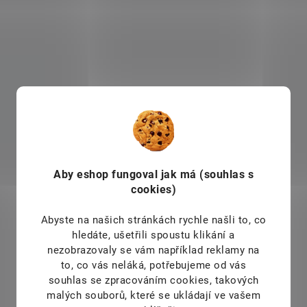
c
í
p
r
v
k
y
v
ý
p
i
s
u
Aby eshop
fungoval jak má (souhlas s
cookies)
Abyste na našich stránkách rychle našli to, co
hledáte, ušetřili spoustu klikání a
nezobrazovaly se vám například reklamy na
to, co vás neláká, potřebujeme od vás
souhlas se zpracováním cookies, takových
malých souborů, které se ukládají ve vašem