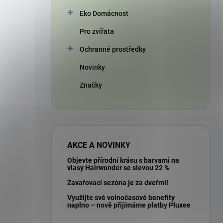
Eko Domácnost
Pro zvířata
Ochranné prostředky
Novinky
Značky
AKCE A NOVINKY
Objevte přírodní krásu s barvami na
vlasy Hairwonder se slevou 22 %
Zavařovací sezóna je za dveřmi!
Využijte své volnočasové benefity
naplno – nově přijímáme platby Pluxee