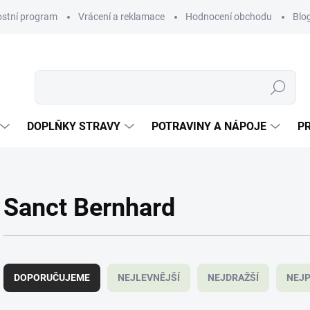
ostní program
Vrácení a reklamace
Hodnocení obchodu
Blo
Hledat
DOPLŇKY STRAVY
POTRAVINY A NÁPOJE
P
Sanct Bernhard
Ř
a
DOPORUČUJEME
NEJLEVNĚJŠÍ
NEJDRAŽŠÍ
NEJP
z
e