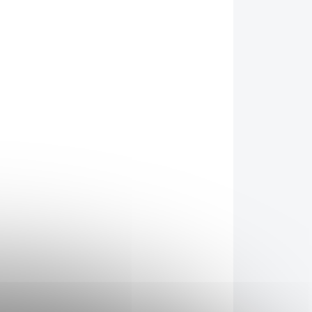
jedlá
To nejlepší z přírody pro
vaše klouby
. Kombinace
uje
vnitřní výživy a vnější péče
GAG).
pro kompletní péči.
(GAG)
Slávky
jsou bohaté na
tkáni,
vápník, vitamín C, hořčík a
ce a
glykosaminoglykany (GAG) -
ě (v
kombinace těchto látek
enní
2V192
pomáhá udržovat pružnost
00 mg
kloubů
.
edlé a
Extrakty ze slávky jedlé vám
pomůžou udržet klouby volné
a pohyblivé, obnoví šlachy a
chrupavky, sníží bolest a
pomůže s hybností. Velmi
DOTAZ
příznivě působí na osoby s
osteoartritidou,