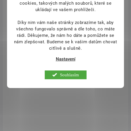
cookies, takových malých souborů, které se
ukládají ve vašem prohlížeči.
Díky nim vám naše stránky zobrazíme tak, aby
všechno fungovalo správně a dle toho, co máte
NA DOTAZ
rádi.
Děkujeme, že nám ho dáte a pomůžete se
Remescar krém na pokleslá oční víčka 8 ml
nám zlepšovat. Budeme se k vašim datům chovat
citlivě a slušně.
699 Kč
/ ks
Detail
Nastavení
REMESCAR krém na pokleslá oční víčka
je unikátní přípravek, který
napomáhá problému s pokleslými očními víčky již do 5 minut po
Souhlasím
aplikaci! Inovativní složení krému kůži zjemní, zpevní a díky
liftingovému efektu pozvedne a
zmírní tak obtíže až o 56%
. Klinicky
testované výsledky.
11515