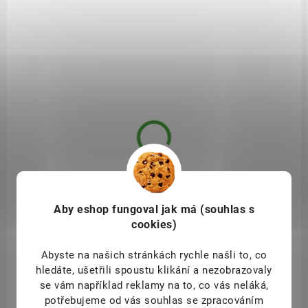
599 Kč
/ ks
Do košíku
Remescar Night Repair pleť vyživuje, hydratuje a vypíná
. Během noci
krém redukuje oční váčky, tmavé kruhy a vrásky a pozvedá povislá
oční víčka. Jedná se o účinný oční krém, který je určen pro citlivé oční
okolí.
redukuje oční váčky a tmavé kruhy
redukuje vrásky
zvedá povislá oční víčka
TIP
110031
Aby eshop
fungoval jak má (souhlas s
cookies)
Abyste na našich stránkách rychle našli to, co
hledáte, ušetřili spoustu klikání a nezobrazovaly
se vám například reklamy na to, co vás neláká,
potřebujeme od vás souhlas se zpracováním