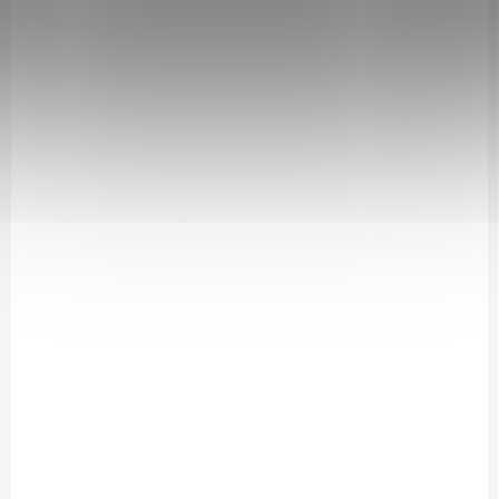
NA DOTAZ
Remescar na metličkové žilky 40 g
699 Kč
/ ks
Detail
Remescar na metličkové žilky
je inovativní krém určený k ošetření
povrchových zabarvení a viditelných a strukturálních nedokonalostí
kůže a k prevenci jejich vzniku (metličkové žilky). Unikátní ošetření,