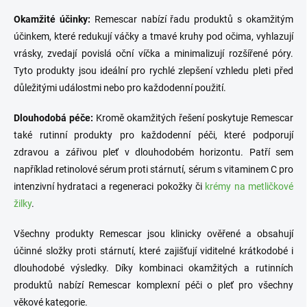
Okamžité účinky:
Remescar nabízí řadu produktů s okamžitým
účinkem, které redukují váčky a tmavé kruhy pod očima, vyhlazují
vrásky, zvedají povislá oční víčka a minimalizují rozšířené póry.
Tyto produkty jsou ideální pro rychlé zlepšení vzhledu pleti před
důležitými událostmi nebo pro každodenní použití.
Dlouhodobá péče:
Kromě okamžitých řešení poskytuje Remescar
také rutinní produkty pro každodenní péči, které podporují
zdravou a zářivou pleť v dlouhodobém horizontu. Patří sem
například retinolové sérum proti stárnutí, sérum s vitaminem C pro
intenzivní hydrataci a regeneraci pokožky či
krémy na metličkové
žilky
.
Všechny produkty Remescar jsou klinicky ověřené a obsahují
účinné složky proti stárnutí, které zajišťují viditelné krátkodobé i
dlouhodobé výsledky. Díky kombinaci okamžitých a rutinních
produktů nabízí Remescar komplexní péči o pleť pro všechny
věkové kategorie.