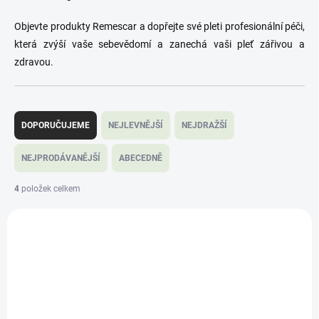
Objevte produkty Remescar a dopřejte své pleti profesionální péči,
která zvýší vaše sebevědomí a zanechá vaši pleť zářivou a
zdravou.
Ř
a
DOPORUČUJEME
NEJLEVNĚJŠÍ
NEJDRAŽŠÍ
z
e
NEJPRODÁVANĚJŠÍ
ABECEDNĚ
n
í
4
položek celkem
p
V
r
ý
o
AKCE
12187
p
d
i
u
s
k
p
t
r
ů