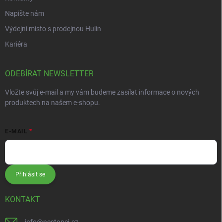
Napište nám
Výdejní místo s prodejnou Hulín
Kariéra
ODEBÍRAT NEWSLETTER
Vložte svůj e-mail a my vám budeme zasílat informace o nových
produktech na našem e-shopu.
E-MAIL
Přihlásit se
KONTAKT
info
@
nestonej.cz