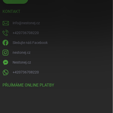
KONTAKT
info
@
nestonej.cz
+420736708220
Sledujte náš Facebook
nestonej.cz
Nestonej.cz
+420736708220
PŘIJÍMÁME ONLINE PLATBY