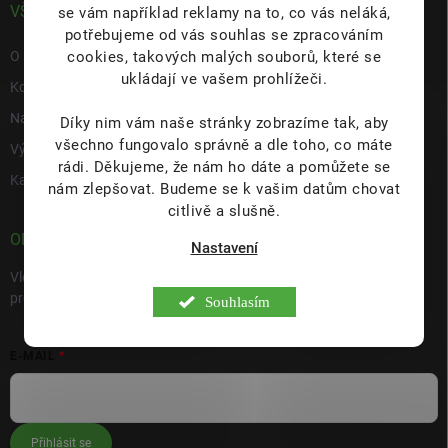
VŠE O NÁS
se vám například reklamy na to, co vás neláká,
potřebujeme od vás souhlas se zpracováním
cookies, takových malých souborů, které se
O nás
ukládají ve vašem prohlížeči.
Kontakty
Napište nám
Díky nim vám naše stránky zobrazíme tak, aby
všechno fungovalo správně a dle toho, co máte
Výdejní místo s prodejnou Hulín
rádi.
Děkujeme, že nám ho dáte a pomůžete se
Kariéra
nám zlepšovat. Budeme se k vašim datům chovat
citlivě a slušně.
ODEBÍRAT NEWSLETTER
Nastavení
Vložte svůj e-mail a my vám budeme zasílat informace o nových
produktech na našem e-shopu.
Souhlasím
E-MAIL
Přihlásit se