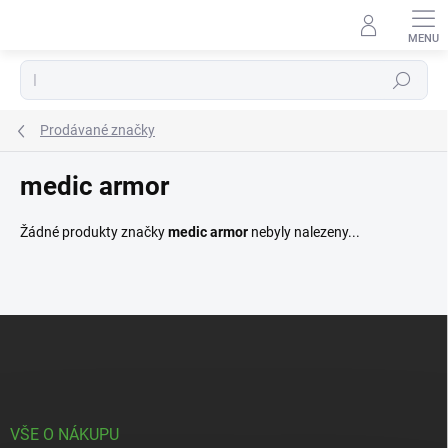
Přejít
na
obsah
Hledat
Prodávané značky
medic armor
Žádné produkty značky
medic armor
nebyly nalezeny...
Z
á
p
a
t
í
VŠE O NÁKUPU