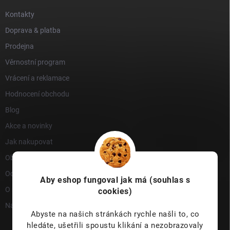
Kontakty
Doprava & platba
Prodejna
Věrnostní program
Vrácení a reklamace
Hodnocení obchodu
Blog
Akce a novinky
Jak nakupovat
Obchodní podmínky
Ochrana osobních údajů
Aby eshop
fungoval jak má (souhlas s
O nás
cookies)
Napište nám
Abyste na našich stránkách rychle našli to, co
hledáte, ušetřili spoustu klikání a nezobrazovaly