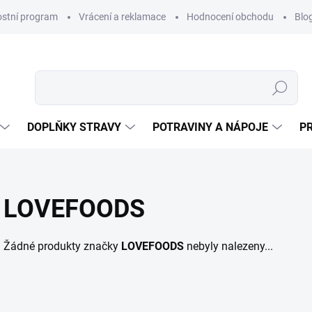
ostní program
Vrácení a reklamace
Hodnocení obchodu
Blo
Hledat
DOPLŇKY STRAVY
POTRAVINY A NÁPOJE
P
LOVEFOODS
Žádné produkty značky
LOVEFOODS
nebyly nalezeny...