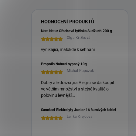
HODNOCENÍ PRODUKTŮ
Nara Natur Ořechová tyčinka Sudžuch 200 g
Olga Křížková
vynikající, málokde k sehnání
Propolis Natural sypaný 10g
Michal Kupczak
Dobrý ale dražší ,na Alegru se dá koupit
ve větším množství a stejné kvalitě o
polovinu levnější...
Sanotact Elektrolyty Junior 16 šumivých tablet
Lenka Krejčová