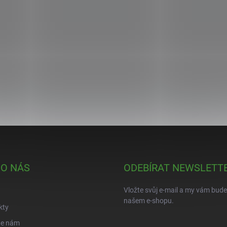
 O NÁS
ODEBÍRAT NEWSLETT
Vložte svůj e-mail a my vám bud
našem e-shopu.
kty
te nám