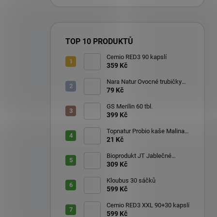
TOP 10 PRODUKTŮ
Cemio RED3 90 kapslí
359 Kč
Nara Natur Ovocné trubičky
Lavaš 140 g
79 Kč
GS Merilin 60 tbl.
399 Kč
Topnatur Probio kaše Malina
60 g
21 Kč
Bioprodukt JT Jablečné
trubičky 43 ks (540 g)
309 Kč
Kloubus 30 sáčků
599 Kč
Cemio RED3 XXL 90+30 kapslí
599 Kč