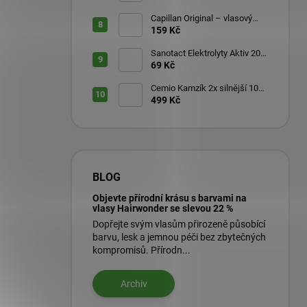
Capillan Original – vlasový
aktivátor 200 ml
159 Kč
Sanotact Elektrolyty Aktiv 20
šumivých tablet
69 Kč
Cemio Kamzík 2x silnější 100
kapslí + 50 kapslí
499 Kč
BLOG
Objevte přírodní krásu s barvami na
vlasy Hairwonder se slevou 22 %
Dopřejte svým vlasům přirozeně působící
barvu, lesk a jemnou péči bez zbytečných
kompromisů. Přírodn...
Archiv