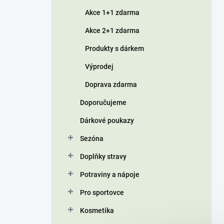
í
Akce 1+1 zdarma
p
a
Akce 2+1 zdarma
n
Produkty s dárkem
e
l
Výprodej
Doprava zdarma
Doporučujeme
Dárkové poukazy
Sezóna
Doplňky stravy
Potraviny a nápoje
Pro sportovce
Kosmetika