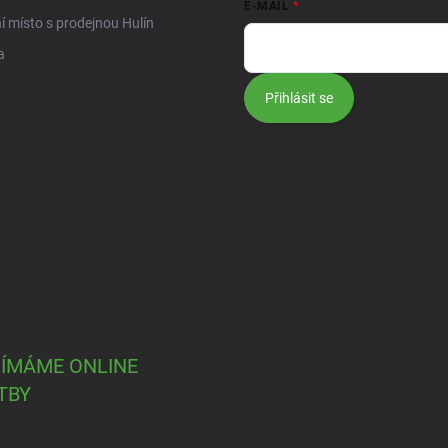
E-MAIL
í místo s prodejnou Hulín
a
Přihlásit se
JÍMÁME ONLINE
TBY