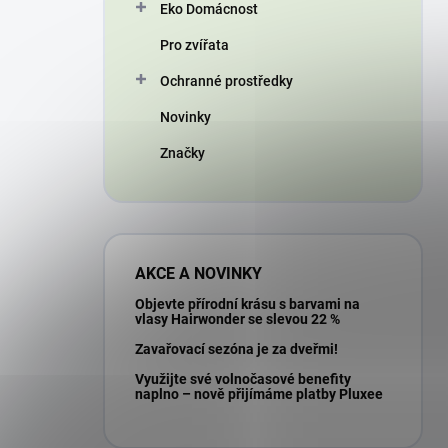
Eko Domácnost
Pro zvířata
Ochranné prostředky
Novinky
Značky
AKCE A NOVINKY
Objevte přírodní krásu s barvami na
vlasy Hairwonder se slevou 22 %
Zavařovací sezóna je za dveřmi!
Využijte své volnočasové benefity
naplno – nově přijímáme platby Pluxee