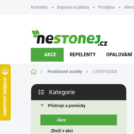
Přejít
Kontakty
Doprava & platba
Prodejna
Věrn
na
obsah
AKCE
REPELENTY
OPALOVÁNÍ
Domů
Prodávané značky
LOVEFOODS
P
Kategorie
o
Přeskočit
s
kategorie
t
Přístroje a pomůcky
r
a
Akce
n
Zboží v akci
n