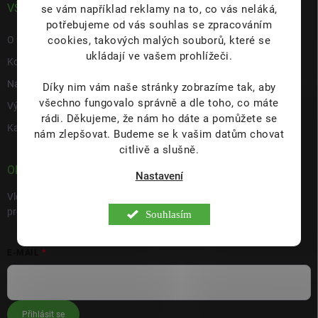
VŠE O NÁS
se vám například reklamy na to, co vás neláká,
potřebujeme od vás souhlas se zpracováním
cookies, takových malých souborů, které se
O nás
ukládají ve vašem prohlížeči.
Kontakty
Napište nám
Díky nim vám naše stránky zobrazíme tak, aby
všechno fungovalo správně a dle toho, co máte
Výdejní místo s prodejnou Hulín
rádi.
Děkujeme, že nám ho dáte a pomůžete se
Kariéra
nám zlepšovat. Budeme se k vašim datům chovat
citlivě a slušně.
ODEBÍRAT NEWSLETTER
Nastavení
Vložte svůj e-mail a my vám budeme zasílat informace o nových
produktech na našem e-shopu.
Souhlasím
E-MAIL
Přihlásit se