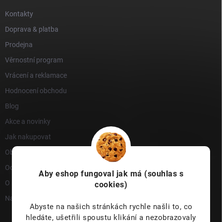
Kontakty
Doprava & platba
Prodejna
Věrnostní program
Vrácení a reklamace
Hodnocení obchodu
Blog
Akce a novinky
Jak nakupovat
Obchodní podmínky
Ochrana osobních údajů
Aby eshop
fungoval jak má (souhlas s
O nás
cookies)
Napište nám
Abyste na našich stránkách rychle našli to, co
hledáte, ušetřili spoustu klikání a nezobrazovaly