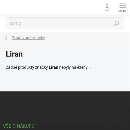
Přejít
na
obsah
Hledat
Prodávané značky
Liran
Žádné produkty značky
Liran
nebyly nalezeny...
Z
á
p
a
t
í
VŠE O NÁKUPU