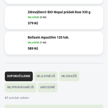
ZdravýDen® BIO Nopal prášek Raw 330 g
SKLADEM
(3 KS)
379 Kč
Bellasin AquaSlim 120 tob.
SKLADEM
(7 KS)
589 Kč
Ř
a
DOPORUČUJEME
NEJLEVNĚJŠÍ
NEJDRAŽŠÍ
z
e
NEJPRODÁVANĚJŠÍ
ABECEDNĚ
n
í
67
položek celkem
p
r