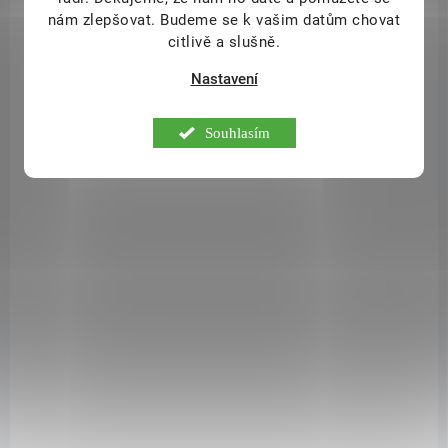
obsahuje tři "zelené " potraviny. Chlorella, Zelený ječmen a Spirulina
nám zlepšovat. Budeme se k vašim datům chovat
tvoří ideální kombinaci, kde každá ze složek přináší do výrobku
citlivě a slušně.
specifické vlastnosti a tím propůjčují produktu GREEN TRIO výborné
schopnosti.
Nastavení
Souhlasím
159699