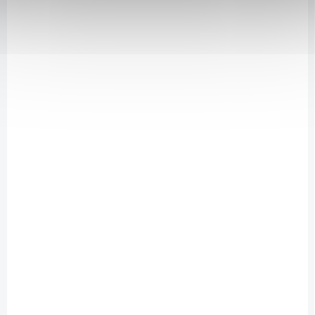
SKLADEM
(2 KS)
Vieste Artyčok Pure 70 kapslí
215 Kč
/ ks
Do košíku
Artyčok pomáhá při
trávení
, harmonizuje střevní trakt, přispívá k
normální funkci
jater
a podporuje
detoxikaci
organismu. Působí
jako
antioxidant
a pomáhá udržovat normální hladinu krevních tuků.
Je vhodným podpůrným prostředkem při snižování
tělesné
hmotnosti
.
WLFPID_47959