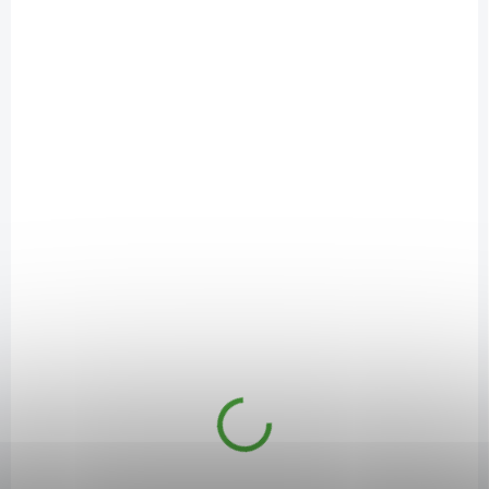
SKLADEM
(1 KS)
Superionherbs Chitomax 60 kapslí
590 Kč
/ ks
Do košíku
Chitomax
je vysoce kvalitní chitosan, který byl speciálním
patentovaným postupem upraven tak, aby se zlepšila jeho
rozpustnost v žaludeční kyselině a zvýšila jeho schopnost vázat tuky.
SAD3432