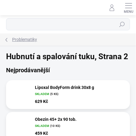
Přejít
na
obsah
Hledat
Problematiky
Hubnutí a spalování tuku
, Strana 2
Nejprodávanější
Lipoxal BodyForm drink 30x8 g
SKLADEM
(5 KS)
629 Kč
Obezin 45+ 2x 90 tob.
SKLADEM
(10 KS)
459 Kč