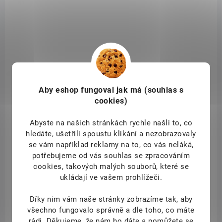
Aby eshop
fungoval jak má (souhlas s
cookies)
Abyste na našich stránkách rychle našli to, co
hledáte, ušetřili spoustu klikání a nezobrazovaly
se vám například reklamy na to, co vás neláká,
SKLADEM
potřebujeme od vás souhlas se zpracováním
(1 KS)
cookies, takových malých souborů, které se
Topnatur Green Trio 180 tbl.
ukládají ve vašem prohlížeči.
209 Kč
/ ks
Do košíku
Díky nim vám naše stránky zobrazíme tak, aby
všechno fungovalo správně a dle toho, co máte
GREEN TRIO značky MEDICOL
je přípravek, který v jediné tabletě
rádi.
Děkujeme, že nám ho dáte a pomůžete se