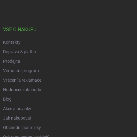
á
á
v
n
p
k
í
a
y
t
v
ý
í
VŠE O NÁKUPU
p
i
Kontakty
s
u
Doprava & platba
Prodejna
Věrnostní program
Vrácení a reklamace
Hodnocení obchodu
Blog
Akce a novinky
Jak nakupovat
Obchodní podmínky
Ochrana osobních údajů