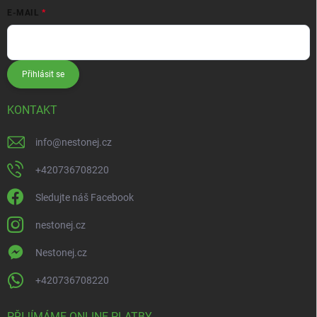
E-MAIL
Přihlásit se
KONTAKT
info
@
nestonej.cz
+420736708220
Sledujte náš Facebook
nestonej.cz
Nestonej.cz
+420736708220
PŘIJÍMÁME ONLINE PLATBY