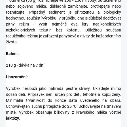
1 odměrku (30 g) rozmíchejte ve 200 - 250 ml vody, odtučněného
nebo sojového mléka, důkladně zamíchejte, protřepejte nebo
rozmixujte. Případný sediment je přirozenou a biologicky
hodnotnou součástí výrobku. V průběhu dne je důležité dodržovat
pitný režim - vypít nejméně dva litry nealkoholických
nízkokalorických tekutin bez kofeinu. Důležitou součástí
redukčního režimu je zařazení pohybové aktivity do každodenního
života.
Balení:
210 g - dávka na 7 dní
Upozornění:
Výrobek neslouží jako náhrada pestré stravy. Ukládejte mimo
dosah dětí. Přípravek není určen pro děti, těhotné a kojící ženy.
Minimální trvanlivost do konce data uvedeného na obalu.
Uchovávejte v suchu při teplotě do 25 °C. Uchovávejte na tmavém
místě. Výrobek obsahuje bílkoviny z kravského mléka včetně
laktózy.