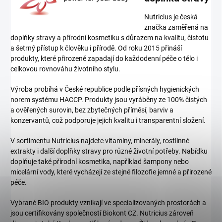
Nutricius je česká
značka zaměřená na
doplňky stravy a přírodní kosmetiku s důrazem na kvalitu, čistotu
a šetrný přístup k člověku i přírodě. Od roku 2015 přináší
produkty, které přirozeně zapadají do každodenní péče o tělo i
celkovou rovnováhu životního stylu.
Výroba probíhá v České republice podle přísných hygienických
norem systému HACCP. Produkty jsou vyráběny ze 100% čistých
a ověřených surovin, bez zbytečných příměsí, barviv a
konzervantů, což podporuje jejich kvalitu i transparentní složení.
V sortimentu Nutricius najdete vitamíny, minerály, rostlinné
extrakty i další doplňky stravy pro různé životní potřeby. Nabídku
doplňuje také přírodní kosmetika, například šampony nebo
micelární vody, které vycházejí ze stejné filozofie jemné a přirozené
péče.
Vybrané BIO produkty vznikají ve specializovaných prostorách a
jsou certifikovány společností Biokont CZ. Nutricius zároveň