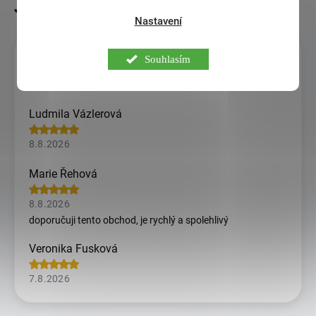
Nastavení
Jitka Krejcova
Souhlasím
8.8.2026
Ludmila Vázlerová
8.8.2026
Marie Řehová
8.8.2026
doporučuji tento obchod, je rychlý a spolehlivý
Veronika Fusková
7.8.2026