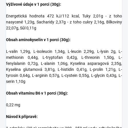
Výživové údaje v 1 porci (30g):
Energetická hodnota 472 kJ/112 kcal, Tuky 2,01g - z toho
nasycené 1,23g, Sacharidy 2,37g - z toho cukry 2,16g, Bílkoviny
22,07g, Sůl 0,11g
Obsah aminokyselin v 1 porci (30g):
L-valin 1,29g, L-isoleucin 1,34g, L-leucin 2,29g, L-lysin 2g, L-
methionin 0,44g, L-tryptofan 0,42g, L-threonin 1,50g, L-
fenylalanin 0,72g, L-alanin 1,06g, Kyselina asparagová 2,35g,
Kyselina glutamová 3,81g, L-histidin 0,41g, L-prolin 1,21g, L-
tyrosin 0,64g, L-arginin 0,57g, L-cystein 0,55g, L-glycin 0,43g, L-
serin 1,10g
Obsah vitamínu B6 v 1 porci (30g):
0,22 mg
Návod k přípravě: