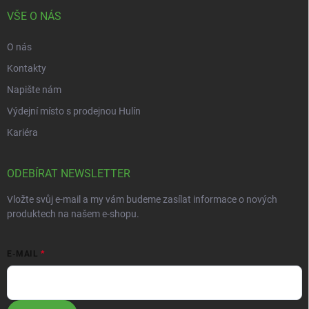
VŠE O NÁS
O nás
Kontakty
Napište nám
Výdejní místo s prodejnou Hulín
Kariéra
ODEBÍRAT NEWSLETTER
Vložte svůj e-mail a my vám budeme zasílat informace o nových
produktech na našem e-shopu.
E-MAIL