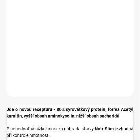
Plnohodnotná nízkokalorická náhrada stravy
NutriSlim
je vhodná
při kontrole hmotnosti.
1000 mg Acetyl-L-Carnitine v jedné dávce
obsah bílkovin 80%
7 porcí koktejlu
obsahuje mrazem sušené jahody
DETAILNÍ INFORMACE
ZEPTAT SE
HLÍDAT
Jde o novou recepturu - 80% syrovátkový protein, forma Acetyl
karnitin, vyšší obsah aminokyselin, nižší obsah sacharidů.
Plnohodnotná nízkokalorická náhrada stravy
NutriSlim
je vhodná
při kontrole hmotnosti.