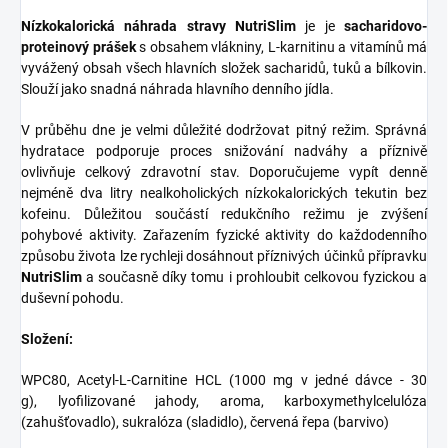
Nízkokalorická náhrada stravy
NutriSlim
je
je
sacharidovo-
proteinový prášek
s obsahem vlákniny, L-karnitinu a vitamínů má
vyvážený obsah všech hlavních složek sacharidů, tuků a bílkovin.
Slouží jako snadná náhrada hlavního denního jídla.
V průběhu dne je velmi důležité dodržovat pitný režim. Správná
hydratace podporuje proces snižování nadváhy a příznivě
ovlivňuje celkový zdravotní stav. Doporučujeme vypít denně
nejméně dva litry nealkoholických nízkokalorických tekutin bez
kofeinu. Důležitou součástí redukčního režimu je zvýšení
pohybové aktivity. Zařazením fyzické aktivity do každodenního
způsobu života lze rychleji dosáhnout příznivých účinků přípravku
NutriSlim
a současně díky tomu i prohloubit celkovou fyzickou a
duševní pohodu.
Složení:
WPC80, Acetyl-L-Carnitine HCL (1000 mg v jedné dávce - 30
g), lyofilizované jahody, aroma, karboxymethylcelulóza
(zahušťovadlo), sukralóza (sladidlo), červená řepa (barvivo)