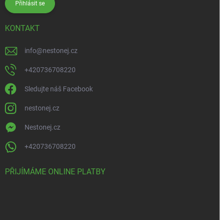
Přihlásit se
KONTAKT
info
@
nestonej.cz
+420736708220
Sledujte náš Facebook
nestonej.cz
Nestonej.cz
+420736708220
PŘIJÍMÁME ONLINE PLATBY