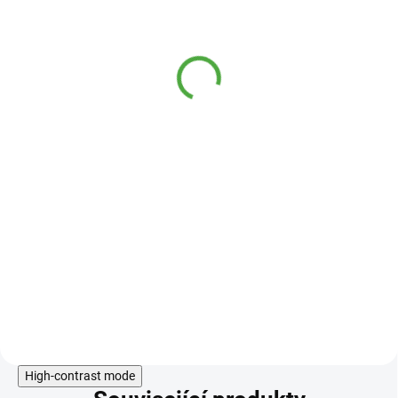
NutriSlim 7 days vanilka
s malinami 210 g
259 Kč
SKLADEM
169 Kč
Plnohodnotná nízkokalorická
náhrada stravy
NutriSlim
je
vhodná při kontrole hmotnosti.
1000 mg Acetyl-L-
Carnitine v jedné dávce
obsah bílkovin 80%
7 porcí koktejlu
obsahuje mrazem sušené
maliny
Do košíku
High-contrast mode