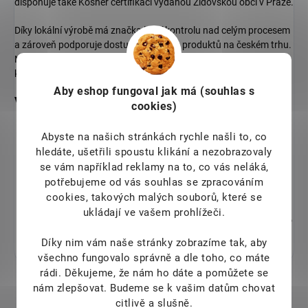
disponuje také Kosher certifikací vydanou Židovskou obcí v Praze.
Díky lokální výrobě má značka lepší kontrolu nad celým procesem
a zároveň podporuje dostupnost svých produktů na českém trhu.
Nutricius tak spojuje přírodní složení, pečlivou výrobu a důraz na
každodenní, vědomou péči.
Aby eshop
fungoval jak má (souhlas s
Vybrané produkty Nutricius
cookies)
Nutricius Perfect Hair Gold – methionin & biotin
Abyste na našich stránkách rychle našli to, co
Jemná podpora péče o vlasy v každodenní rutině.
hledáte, ušetřili spoustu klikání a nezobrazovaly
se vám například reklamy na to, co vás neláká,
Nutricius 11 Mushroom Complex Gummies
potřebujeme od vás souhlas se zpracováním
Praktická forma směsi hub pro přirozené doplnění živin.
cookies, takových malých souborů, které se
Nutricius Arthroboswell
ukládají ve vašem prohlížeči.
Kombinace rostlinných látek vhodná do aktivního životního
stylu.
Díky nim vám naše stránky zobrazíme tak, aby
všechno fungovalo správně a dle toho, co máte
rádi.
Děkujeme, že nám ho dáte a pomůžete se
nám zlepšovat. Budeme se k vašim datům chovat
citlivě a slušně.