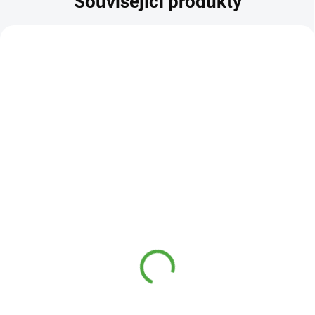
Související produkty
KÓD:
SAD10406
Křemelina 250 g
210 Kč
SKLADEM
Křemelina
je přírodním
zdrojem
křemíku
, který je důležitý
pro správnou činnost celého těla.
Navíc, tělo celkově očišťuje,
obzvlášť žaludek a střeva, a
pomáhá při nedostatku energie či