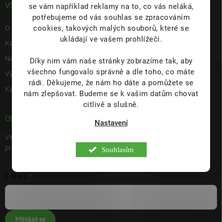
VŠE O NÁS
se vám například reklamy na to, co vás neláká,
potřebujeme od vás souhlas se zpracováním
cookies, takových malých souborů, které se
O nás
ukládají ve vašem prohlížeči.
Kontakty
Napište nám
Díky nim vám naše stránky zobrazíme tak, aby
všechno fungovalo správně a dle toho, co máte
Výdejní místo s prodejnou Hulín
rádi.
Děkujeme, že nám ho dáte a pomůžete se
Kariéra
nám zlepšovat. Budeme se k vašim datům chovat
citlivě a slušně.
ODEBÍRAT NEWSLETTER
Nastavení
Vložte svůj e-mail a my vám budeme zasílat informace o nových
produktech na našem e-shopu.
Souhlasím
E-MAIL
Přihlásit se