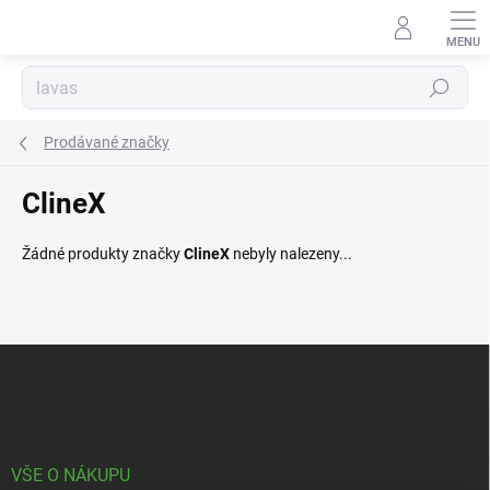
Přejít
na
obsah
Hledat
Prodávané značky
ClineX
Žádné produkty značky
ClineX
nebyly nalezeny...
Z
á
p
a
t
í
VŠE O NÁKUPU