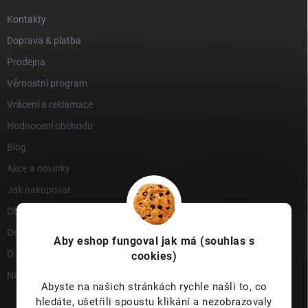
Kontakty
Doprava & platba
Prodejna
Věrnostní program
Vrácení a reklamace
Hodnocení obchodu
Blog
Akce a novinky
Jak nakupovat
Obchodní podmínky
Ochrana osobních údajů
Aby eshop
fungoval jak má (souhlas s
O nás
cookies)
Napište nám
Abyste na našich stránkách rychle našli to, co
hledáte, ušetřili spoustu klikání a nezobrazovaly