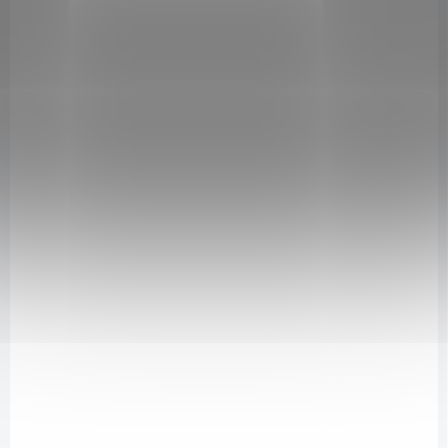
NA DOTAZ
Allga San Kosodřevinový balzám na chodidla 100 ml
179 Kč
/ ks
Detail
Čistý éterický olej z kosodřeviny je základní složkou balzámu. Pro
svůj antibakteriální , protizánětlivý a regenerační účinek je výborný k
péči o chodidla.
616