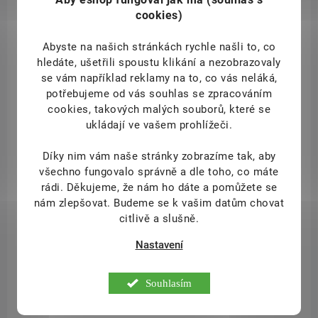
cookies)
Krém je vhodný pro intenzivní péči o suchou, silně popraskanou až
zrohovatělou kůži nohou i rukou. Čistý éterický kosodřevinový olej
Abyste na našich stránkách rychle našli to, co
podporuje prokrvení kůže, má protizánětlivé a regenerační účinky.
hledáte, ušetřili spoustu klikání a nezobrazovaly
se vám například reklamy na to, co vás neláká,
potřebujeme od vás souhlas se zpracováním
cookies, takových malých souborů, které se
ukládají ve vašem prohlížeči.
Díky nim vám naše stránky zobrazíme tak, aby
612
všechno fungovalo správně a dle toho, co máte
rádi.
Děkujeme, že nám ho dáte a pomůžete se
nám zlepšovat. Budeme se k vašim datům chovat
citlivě a slušně.
Nastavení
Souhlasím