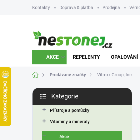
Přejít
Kontakty
Doprava & platba
Prodejna
Věrn
na
obsah
AKCE
REPELENTY
OPALOVÁNÍ
Domů
Prodávané značky
Vitrexx Group, Inc
P
Kategorie
o
Přeskočit
s
kategorie
t
Přístroje a pomůcky
r
Vitamíny a minerály
a
n
Akce
n