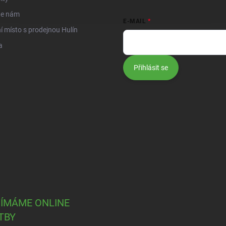
te nám
E-MAIL
í místo s prodejnou Hulín
a
Přihlásit se
JÍMÁME ONLINE
TBY