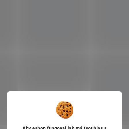
Aby eshop
fungoval jak má (souhlas s