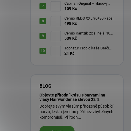
Capillan Original – vlasový
aktivátor 200 ml
159 Kč
Cemio RED3 XXL 90+30 kapslí
498 Kč
Cemio Kamzík 2x silnější 100
kapslí + 50 kapslí
539 Kč
Topnatur Probio kaše Dračí
ovoce Pitahaya 60 g
21 Kč
BLOG
Objevte přírodní krásu s barvami na
vlasy Hairwonder se slevou 22 %
Dopřejte svým vlasům přirozeně působící
barvu, lesk a jemnou péči bez zbytečných
kompromisů. Přírodn...