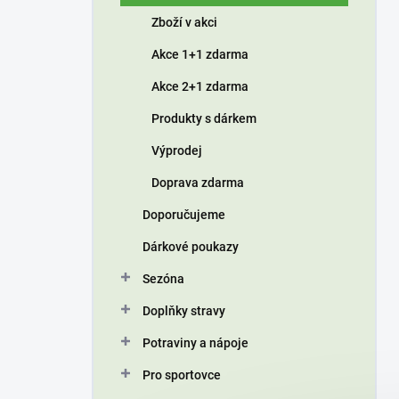
í
Zboží v akci
p
a
Akce 1+1 zdarma
n
Akce 2+1 zdarma
e
l
Produkty s dárkem
Výprodej
Doprava zdarma
Doporučujeme
Dárkové poukazy
Sezóna
Doplňky stravy
Potraviny a nápoje
Pro sportovce