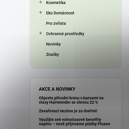
Kosmetika
Eko Domácnost
Pro zvířata
Ochranné prostředky
Novinky
Značky
AKCE A NOVINKY
Objevte přírodní krásu s barvami na
vlasy Hairwonder se slevou 22 %
Zavařovací sezóna je za dveřmi!
Využijte své volnočasové benefity
naplno – nově přijímáme platby Pluxee