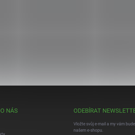
 O NÁS
ODEBÍRAT NEWSLETT
Vložte svůj e-mail a my vám bud
našem e-shopu.
kty