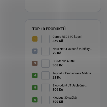
TOP 10 PRODUKTŮ
Cemio RED3 90 kapslí
359 Kč
Nara Natur Ovocné trubičky
Lavaš 140 g
79 Kč
GS Merilin 60 tbl.
368 Kč
Topnatur Probio kaše Malina
60 g
21 Kč
Bioprodukt JT Jablečné
trubičky 43 ks (540 g)
309 Kč
Kloubus 30 sáčků
599 Kč