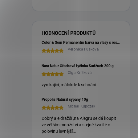
HODNOCENÍ PRODUKTŮ
Color & Soin Permanentní barva na vlasy s rostlinnými extrakty 135 ml
Veronika Fusková
Nara Natur Ořechová tyčinka Sudžuch 200 g
Olga Křížková
vynikající, málokde k sehnání
Propolis Natural sypaný 10g
Michal Kupczak
Dobrý ale dražší ,na Alegru se dá koupit
ve větším množství a stejné kvalitě o
polovinu levnější...