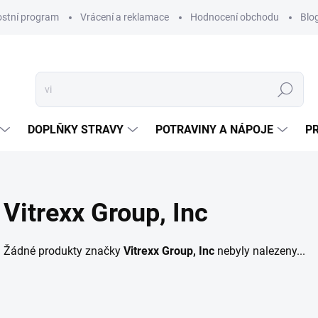
ostní program
Vrácení a reklamace
Hodnocení obchodu
Blo
Hledat
DOPLŇKY STRAVY
POTRAVINY A NÁPOJE
P
Vitrexx Group, Inc
Žádné produkty značky
Vitrexx Group, Inc
nebyly nalezeny...