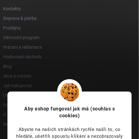
Kontakty
Doprava & platba
Prodejna
Věrnostní program
Vrácení a reklamace
Hodnocení obchodu
Blog
Akce a novinky
Jak nakupovat
Obchodní podmínky
Ochrana osobních údajů
Aby eshop
fungoval jak má (souhlas s
O nás
cookies)
Napište nám
Abyste na našich stránkách rychle našli to, co
hledáte, ušetřili spoustu klikání a nezobrazovaly