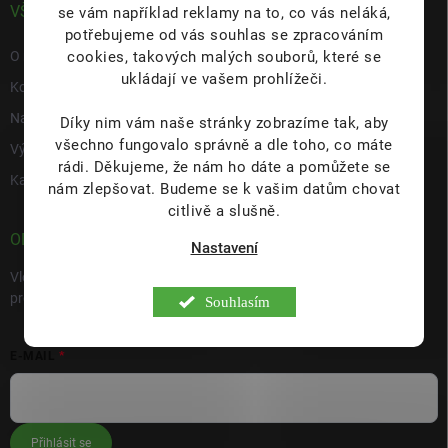
VŠE O NÁS
se vám například reklamy na to, co vás neláká,
potřebujeme od vás souhlas se zpracováním
cookies, takových malých souborů, které se
O nás
ukládají ve vašem prohlížeči.
Kontakty
Napište nám
Díky nim vám naše stránky zobrazíme tak, aby
všechno fungovalo správně a dle toho, co máte
Výdejní místo s prodejnou Hulín
rádi.
Děkujeme, že nám ho dáte a pomůžete se
Kariéra
nám zlepšovat. Budeme se k vašim datům chovat
citlivě a slušně.
ODEBÍRAT NEWSLETTER
Nastavení
Vložte svůj e-mail a my vám budeme zasílat informace o nových
produktech na našem e-shopu.
Souhlasím
E-MAIL
Přihlásit se