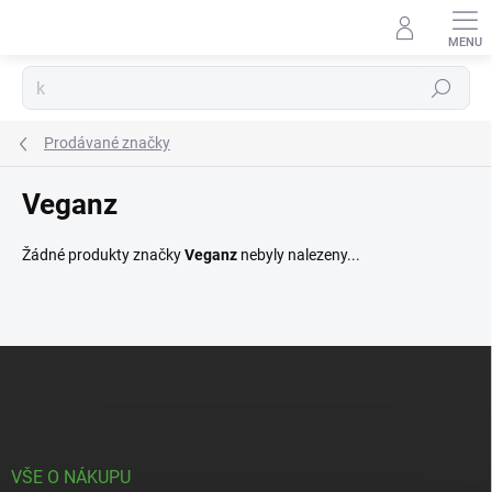
Přejít
na
obsah
Hledat
Prodávané značky
Veganz
Žádné produkty značky
Veganz
nebyly nalezeny...
Z
á
p
a
t
í
VŠE O NÁKUPU