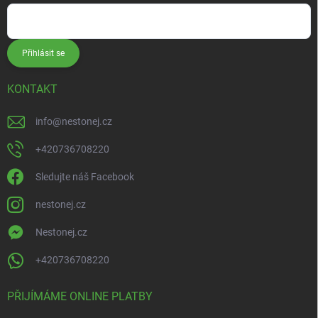
Přihlásit se
KONTAKT
info
@
nestonej.cz
+420736708220
Sledujte náš Facebook
nestonej.cz
Nestonej.cz
+420736708220
PŘIJÍMÁME ONLINE PLATBY