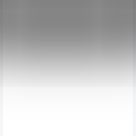
NA DOTAZ
Stipula Performance Minerals - přírodní minerály 60
kapslí
499 Kč
/ ks
Detail
BRT8594225220029