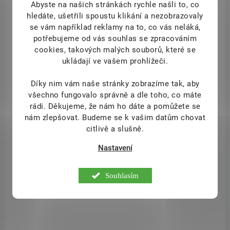
Abyste na našich stránkách rychle našli to, co
990 Kč
/ ks
Detail
hledáte, ušetřili spoustu klikání a nezobrazovaly
se vám například reklamy na to, co vás neláká,
potřebujeme od vás souhlas se zpracováním
cookies, takových malých souborů, které se
ukládají ve vašem prohlížeči.
BRT8594225220012
Díky nim vám naše stránky zobrazíme tak, aby
všechno fungovalo správně a dle toho, co máte
rádi.
Děkujeme, že nám ho dáte a pomůžete se
nám zlepšovat. Budeme se k vašim datům chovat
citlivě a slušně.
Nastavení
Souhlasím