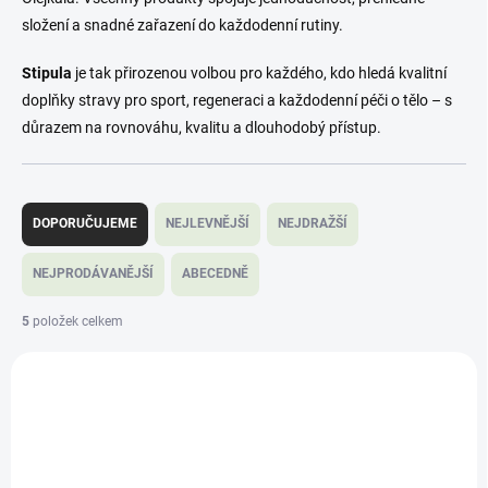
složení a snadné zařazení do každodenní rutiny.
Stipula
je tak přirozenou volbou pro každého, kdo hledá kvalitní
doplňky stravy pro sport, regeneraci a každodenní péči o tělo – s
důrazem na rovnováhu, kvalitu a dlouhodobý přístup.
Ř
a
DOPORUČUJEME
NEJLEVNĚJŠÍ
NEJDRAŽŠÍ
z
e
NEJPRODÁVANĚJŠÍ
ABECEDNĚ
n
í
5
položek celkem
p
V
r
ý
o
BRT8594225220036
p
d
i
u
s
k
p
t