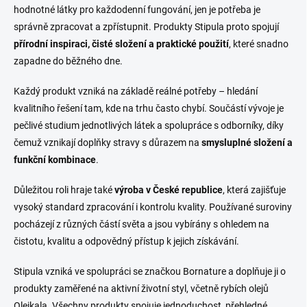
hodnotné látky pro každodenní fungování, jen je potřeba je
správně zpracovat a zpřístupnit. Produkty Stipula proto spojují
přírodní inspiraci, čisté složení a praktické použití
, které snadno
zapadne do běžného dne.
Každý produkt vzniká na základě reálné potřeby – hledání
kvalitního řešení tam, kde na trhu často chybí. Součástí vývoje je
pečlivé studium jednotlivých látek a spolupráce s odborníky, díky
čemuž vznikají doplňky stravy s důrazem na
smysluplné složení a
funkční kombinace
.
Důležitou roli hraje také
výroba v České republice
, která zajišťuje
vysoký standard zpracování i kontrolu kvality. Používané suroviny
pocházejí z různých částí světa a jsou vybírány s ohledem na
čistotu, kvalitu a odpovědný přístup k jejich získávání.
Stipula vzniká ve spolupráci se značkou Bornature a doplňuje ji o
produkty zaměřené na aktivní životní styl, včetně rybích olejů
Olejkala. Všechny produkty spojuje jednoduchost, přehledné