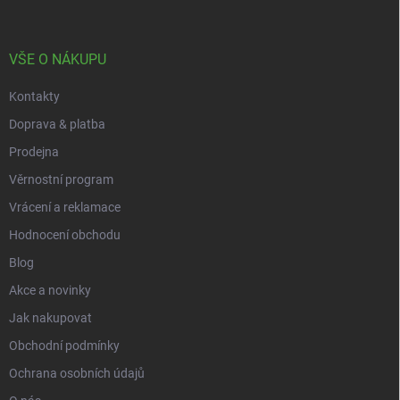
p
p
a
r
t
v
í
VŠE O NÁKUPU
k
y
Kontakty
v
ý
Doprava & platba
p
i
Prodejna
s
Věrnostní program
u
Vrácení a reklamace
Hodnocení obchodu
Blog
Akce a novinky
Jak nakupovat
Obchodní podmínky
Ochrana osobních údajů