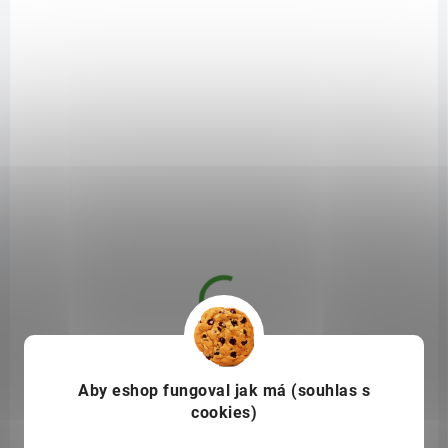
BRT8594225220005
NA DOTAZ
Aby eshop
fungoval jak má (souhlas s
Stipula Olejkala Fish Oil - Omega 3 s bylinnými
cookies)
extrakty a MCT 250 ml