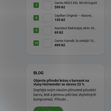
Cemio RED3 XXL 90+30 kapslí
599 Kč
Capillan Original – vlasový
aktivátor 200 ml
159 Kč
Sanotact Elektrolyty Aktiv 20
šumivých tablet
69 Kč
Cemio Kamzík 2x silnější 100
kapslí + 50 kapslí
499 Kč
BLOG
Objevte přírodní krásu s barvami na
vlasy Hairwonder se slevou 22 %
Dopřejte svým vlasům přirozeně působící
barvu, lesk a jemnou péči bez zbytečných
kompromisů. Přírodn...