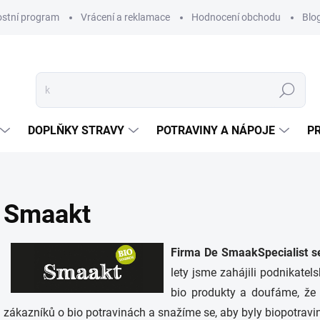
ostní program
Vrácení a reklamace
Hodnocení obchodu
Blo
Hledat
DOPLŇKY STRAVY
POTRAVINY A NÁPOJE
P
Smaakt
Firma De SmaakSpecialist 
lety jsme zahájili podnikatel
bio produkty a doufáme, že
zákazníků o bio potravinách a snažíme se, aby byly biopotravin