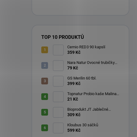
TOP 10 PRODUKTŮ
Cemio RED3 90 kapslí
359 Kč
Nara Natur Ovocné trubičky
Lavaš 140 g
79 Kč
GS Merilin 60 tbl.
399 Kč
Topnatur Probio kaše Malina
60 g
21 Kč
Bioprodukt JT Jablečné
trubičky 43 ks (540 g)
309 Kč
Kloubus 30 sáčků
599 Kč