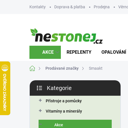
Přejít
Kontakty
Doprava & platba
Prodejna
Věrn
na
obsah
AKCE
REPELENTY
OPALOVÁNÍ
Domů
Prodávané značky
Smaakt
P
Kategorie
o
Přeskočit
s
kategorie
t
Přístroje a pomůcky
r
Vitamíny a minerály
a
n
Akce
n