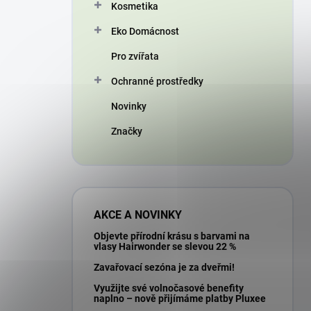
Kosmetika
Eko Domácnost
Pro zvířata
Ochranné prostředky
Novinky
Značky
AKCE A NOVINKY
Objevte přírodní krásu s barvami na
vlasy Hairwonder se slevou 22 %
Zavařovací sezóna je za dveřmi!
Využijte své volnočasové benefity
naplno – nově přijímáme platby Pluxee