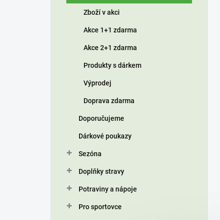
í
Zboží v akci
p
a
Akce 1+1 zdarma
n
Akce 2+1 zdarma
e
l
Produkty s dárkem
Výprodej
Doprava zdarma
Doporučujeme
Dárkové poukazy
Sezóna
Doplňky stravy
Potraviny a nápoje
Pro sportovce