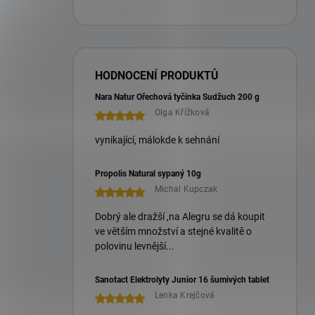
HODNOCENÍ PRODUKTŮ
Nara Natur Ořechová tyčinka Sudžuch 200 g
Olga Křížková
vynikající, málokde k sehnání
Propolis Natural sypaný 10g
Michal Kupczak
Dobrý ale dražší ,na Alegru se dá koupit
ve větším množství a stejné kvalitě o
polovinu levnější...
Sanotact Elektrolyty Junior 16 šumivých tablet
Lenka Krejčová