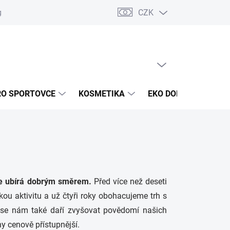
CZK
g
Akce a novinky
Jak nakupovat
Obchodní podmínky
Oc
PRÁZDNÝ KOŠÍK
NÁKUPNÍ
KOŠÍK
RO SPORTOVCE
KOSMETIKA
EKO DOMÁCNOST
se ubírá dobrým směrem.
Před více než deseti
skou aktivitu a už čtyři roky obohacujeme trh s
 se nám také daří zvyšovat povědomí našich
y cenově přístupnější.