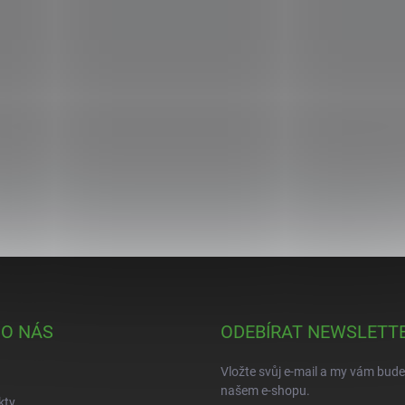
 O NÁS
ODEBÍRAT NEWSLETT
Vložte svůj e-mail a my vám bud
našem e-shopu.
kty