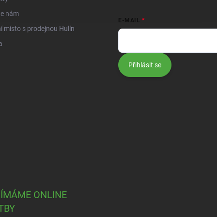
te nám
E-MAIL
í místo s prodejnou Hulín
a
Přihlásit se
JÍMÁME ONLINE
TBY