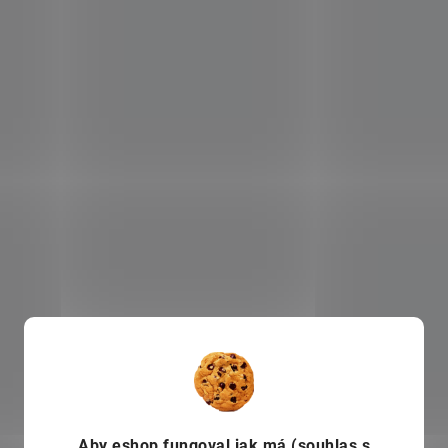
Aby eshop
fungoval jak má (souhlas s