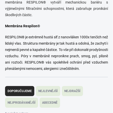
membrána RESPILON® vytváří mechanickou bariéru s
výjimečnými filtračními schopnostmi, která zabraňuje pronikání
škodlivých částic.
Membrána Respilon®
RESPILON® je extrémně hustá síť z nanovláken 1000x tenčích než
lidský vlas. Struktura membrány je tak hustá a odolná, že zachytí i
nejmenší pevné a kapalné částice. To vše při dokonalé prodyšnosti
vzduchu. Póry v membráně nepronikne prach, smog, pyl, plísně
ani roztoči. RESPILON® vás spolehlivě ochrání před vzduchem
přenášenými nemocemi, alergiemi i znečištěním.
Ř
a
DOPORUČUJEME
NEJLEVNĚJŠÍ
NEJDRAŽŠÍ
z
e
NEJPRODÁVANĚJŠÍ
ABECEDNĚ
n
í