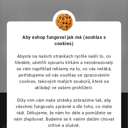
409 Kč
/ ks
Detail
od
Druhá generace samosterilizačního nano respirátoru VK RespiPro
je
certifikovaným respirátorem třídy FFP2. Všechny naše výrobky v čase
technologicky posouváme a implementujeme do nich změny, které
vychází z potřeb našich klientů. Druhá generace VK RespiPro využívá
Aby eshop
fungoval jak má (souhlas s
nový typ záušních gumiček, které jsou pružnější, neřežou, netlačí za
cookies)
ušima, a zajišťují tak maximální komfort při jeho nošení.
Abyste na našich stránkách rychle našli to, co
hledáte, ušetřili spoustu klikání a nezobrazovaly
1
položek celkem
se vám například reklamy na to, co vás neláká,
O
v
potřebujeme od vás souhlas se zpracováním
l
cookies, takových malých souborů, které se
á
ukládají ve vašem prohlížeči.
d
Z
a
Díky nim vám naše stránky zobrazíme tak, aby
á
c
všechno fungovalo správně a dle toho, co máte
p
í
p
rádi.
Děkujeme, že nám ho dáte a pomůžete se
a
r
nám zlepšovat. Budeme se k vašim datům chovat
t
v
citlivě a slušně.
í
VŠE O NÁKUPU