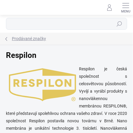
Přejít
na
obsah
Hledat
Prodávané značky
Respilon
Respilon je česká
společnost s
celosvětovou působností.
Vyvíjí a vyrábí produkty s
nanovlákennou
membránou RESPILON®,
které představují spolehlivou ochrana vašeho zdraví. V roce 2020
společnost Respilon postavila novou továrnu v Brně. Nano
membrána je unikátní technologie 3. tisíciletí. Nanovlákenná