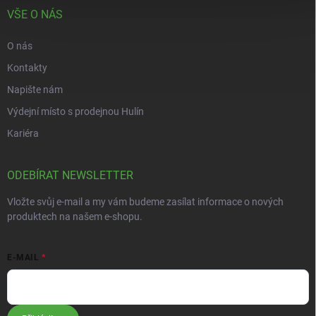
VŠE O NÁS
O nás
Kontakty
Napište nám
Výdejní místo s prodejnou Hulín
Kariéra
ODEBÍRAT NEWSLETTER
Vložte svůj e-mail a my vám budeme zasílat informace o nových
produktech na našem e-shopu.
E-MAIL