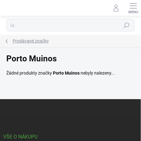
Přejít
na
obsah
Hledat
Prodávané značky
Porto Muinos
Žádné produkty značky
Porto Muinos
nebyly nalezeny...
Z
á
p
a
t
í
VŠE O NÁKUPU