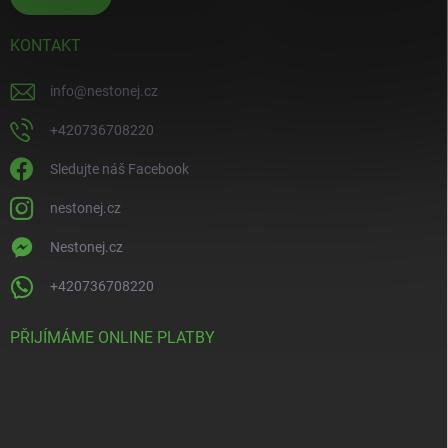
KONTAKT
info
@
nestonej.cz
+420736708220
Sledujte náš Facebook
nestonej.cz
Nestonej.cz
+420736708220
PŘIJÍMÁME ONLINE PLATBY