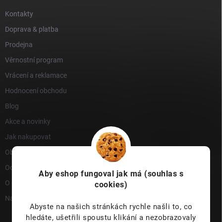
Kontakty
Doprava & platba
Prodejna
Věrnostní program
Vrácení a reklamace
Hodnocení obchodu
Blog
Akce a novinky
Jak nakupovat
Obchodní podmínky
Ochrana osobních údajů
Aby eshop
fungoval jak má (souhlas s
O nás
cookies)
Napište nám
Abyste na našich stránkách rychle našli to, co
hledáte, ušetřili spoustu klikání a nezobrazovaly