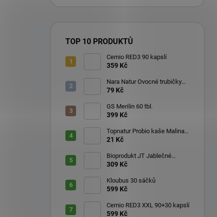
TOP 10 PRODUKTŮ
Cemio RED3 90 kapslí
359 Kč
Nara Natur Ovocné trubičky
Lavaš 140 g
79 Kč
GS Merilin 60 tbl.
399 Kč
Topnatur Probio kaše Malina
60 g
21 Kč
Bioprodukt JT Jablečné
trubičky 43 ks (540 g)
309 Kč
Kloubus 30 sáčků
599 Kč
Cemio RED3 XXL 90+30 kapslí
599 Kč