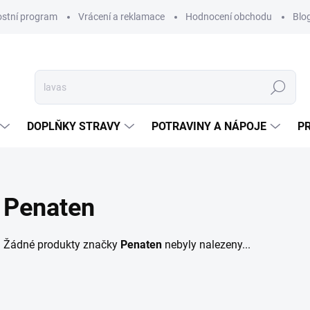
ostní program
Vrácení a reklamace
Hodnocení obchodu
Blo
Hledat
DOPLŇKY STRAVY
POTRAVINY A NÁPOJE
P
Penaten
Žádné produkty značky
Penaten
nebyly nalezeny...