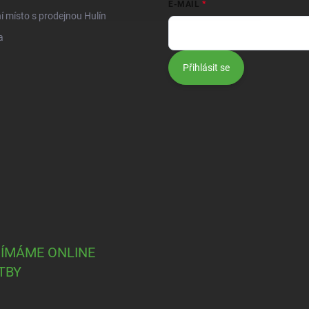
E-MAIL
í místo s prodejnou Hulín
a
Přihlásit se
JÍMÁME ONLINE
TBY