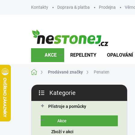
Přejít
Kontakty
Doprava & platba
Prodejna
Věrn
na
obsah
AKCE
REPELENTY
OPALOVÁNÍ
Domů
Prodávané značky
Penaten
P
Kategorie
o
Přeskočit
s
kategorie
t
Přístroje a pomůcky
r
a
Akce
n
Zboží v akci
n