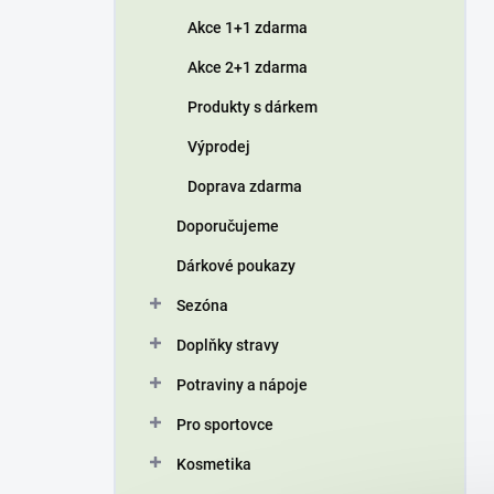
í
Akce 1+1 zdarma
p
a
Akce 2+1 zdarma
n
Produkty s dárkem
e
l
Výprodej
Doprava zdarma
Doporučujeme
Dárkové poukazy
Sezóna
Doplňky stravy
Potraviny a nápoje
Pro sportovce
Kosmetika