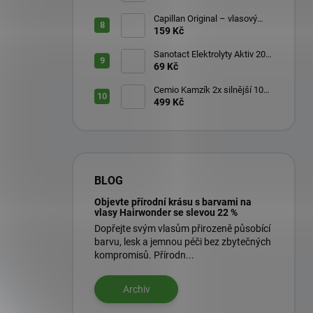
Capillan Original – vlasový
aktivátor 200 ml
159 Kč
Sanotact Elektrolyty Aktiv 20
šumivých tablet
69 Kč
Cemio Kamzík 2x silnější 100
kapslí + 50 kapslí
499 Kč
BLOG
Objevte přírodní krásu s barvami na
vlasy Hairwonder se slevou 22 %
Dopřejte svým vlasům přirozeně působící
barvu, lesk a jemnou péči bez zbytečných
kompromisů. Přírodn...
Archiv