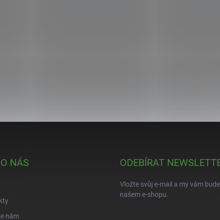
 O NÁS
ODEBÍRAT NEWSLETT
Vložte svůj e-mail a my vám bud
našem e-shopu.
kty
te nám