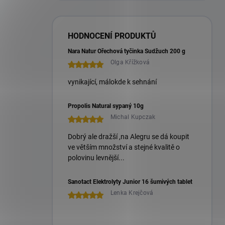
HODNOCENÍ PRODUKTŮ
Nara Natur Ořechová tyčinka Sudžuch 200 g
Olga Křížková
vynikající, málokde k sehnání
Propolis Natural sypaný 10g
Michal Kupczak
Dobrý ale dražší ,na Alegru se dá koupit
ve větším množství a stejné kvalitě o
polovinu levnější...
Sanotact Elektrolyty Junior 16 šumivých tablet
Lenka Krejčová