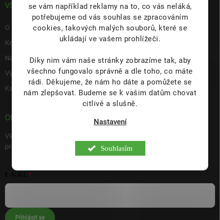
VŠE O NÁS
se vám například reklamy na to, co vás neláká,
potřebujeme od vás souhlas se zpracováním
cookies, takových malých souborů, které se
O nás
ukládají ve vašem prohlížeči.
Kontakty
Napište nám
Díky nim vám naše stránky zobrazíme tak, aby
všechno fungovalo správně a dle toho, co máte
Výdejní místo s prodejnou Hulín
rádi.
Děkujeme, že nám ho dáte a pomůžete se
Kariéra
nám zlepšovat. Budeme se k vašim datům chovat
citlivě a slušně.
ODEBÍRAT NEWSLETTER
Nastavení
Vložte svůj e-mail a my vám budeme zasílat informace o nových
produktech na našem e-shopu.
Souhlasím
E-MAIL
Přihlásit se