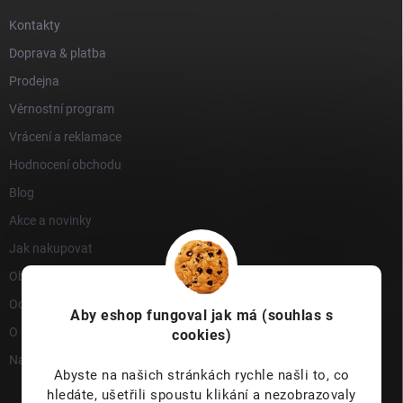
Kontakty
Doprava & platba
Prodejna
Věrnostní program
Vrácení a reklamace
Hodnocení obchodu
Blog
Akce a novinky
Jak nakupovat
Obchodní podmínky
Ochrana osobních údajů
Aby eshop
fungoval jak má (souhlas s
O nás
cookies)
Napište nám
Abyste na našich stránkách rychle našli to, co
hledáte, ušetřili spoustu klikání a nezobrazovaly