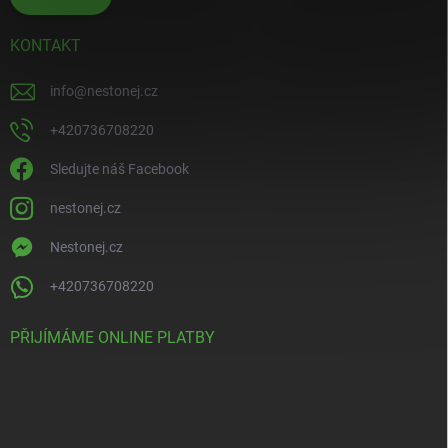
KONTAKT
info
@
nestonej.cz
+420736708220
Sledujte náš Facebook
nestonej.cz
Nestonej.cz
+420736708220
PŘIJÍMÁME ONLINE PLATBY