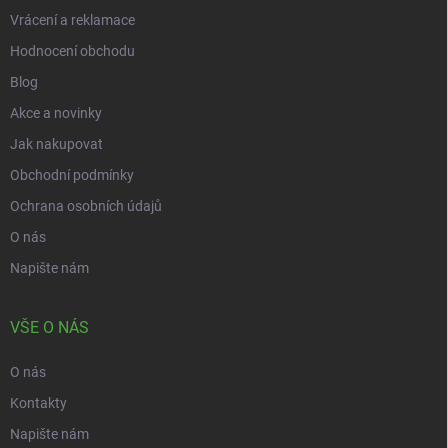
Vrácení a reklamace
Hodnocení obchodu
Blog
Akce a novinky
Jak nakupovat
Obchodní podmínky
Ochrana osobních údajů
O nás
Napište nám
VŠE O NÁS
O nás
Kontakty
Napište nám