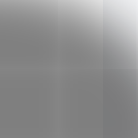
avdu
pro milovníky méně
ledek
sladkých laskomin. Výsledek
těžce
je lahodný, jemný a těžce
nejen
návykový. Pohladí vás nejen
.
na jazyku, ale i na duši.
ADEM
SKLADEM
(1 KS)
(2 KS)
Nupreme BIO
na
Kombucha Yerba
Maté malina 400 ml
59 Kč
/ ks
il
Do košíku
a
se
ejich
Lahodný, lehce perlivý,
0:50
ochucený nápoj
nečná
-
FERMENTOVANÝ - BEZ