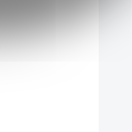
Testováno v ČR.
 tak
ombu
e, na
před
ADEM
SKLADEM
(5 KS)
(4 KS)
ská
Nupreme Himalájská
sůl růžová 500g
39 Kč
/ ks
Do košíku
ndické
Růžovou sůl
můžete využít
elnou
v kuchyni jako náhradu
vůní
stolní soli. Je nerafinovaná a
Právě
tak jsou v ní zachovány
kvěle
všechny bioaktivní látky a