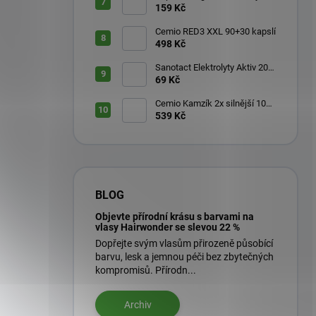
aktivátor 200 ml
159 Kč
Cemio RED3 XXL 90+30 kapslí
498 Kč
Sanotact Elektrolyty Aktiv 20
šumivých tablet
69 Kč
Cemio Kamzík 2x silnější 100
kapslí + 50 kapslí
539 Kč
BLOG
Objevte přírodní krásu s barvami na
vlasy Hairwonder se slevou 22 %
Dopřejte svým vlasům přirozeně působící
barvu, lesk a jemnou péči bez zbytečných
kompromisů. Přírodn...
Archiv