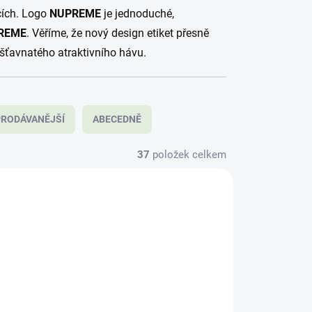
cích. Logo
NUPREME
je jednoduché,
REME
. Věříme, že nový design etiket přesně
 šťavnatého atraktivního hávu.
RODÁVANĚJŠÍ
ABECEDNĚ
37
položek celkem
AKCE
66418
166421