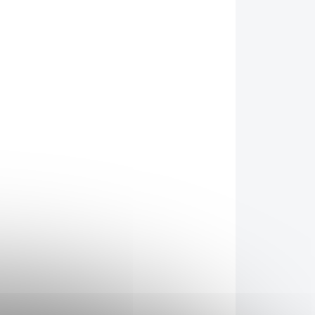
ADEM
SKLADEM
(3 KS)
(3 KS)
vý
Nupreme Arašídový
krém s hořkou
čokoládou 220g
85 Kč
/ ks
Do košíku
verze
Hledáte zdravější verze
nek",
čokoládových "pomazánek",
velké
které neobsahují tak velké
te na
množství cukru? Jste na
ídové
správné adrese.
Arašídové
ze 75
krémy Nupreme tvoří ze 75
ídový
% jemně mleté arašídy a
tvoří
pouze 25 % tvoří
ípadě
čokoláda.
V tomto případě
5/750
166373
oládu
se jedná o hořkou čokoládu