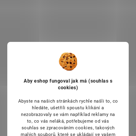
kombinace
obsahu
množství cukru? Jste na
vitamíny, minerální l
správné adrese.
Arašídové
karotenoidy, chlor
krémy Nupreme tvoří ze 75
bílkoviny či vlákninu v 
% jemně mleté arašídy a
přirozené podobě
.
pouze 25 % tvoří
čokoláda.
V tomto případě
166376
8425
Testováno v ČR.
se jedná o mléčnou
čokoládu pro milovníky
tradiční čokoládové chutě.
Výsledek je lahodný, jemný
a těžce návykový. Pohladí
vás nejen na jazyku, ale i na
Aby eshop
fungoval jak má (souhlas s
duši.
cookies)
SKLADEM
SKL
Abyste na našich stránkách rychle našli to, co
(7 KS)
hledáte, ušetřili spoustu klikání a
Nupreme BIO
Nupreme BIO
nezobrazovaly se vám například reklamy na
Kombucha Zelený čaj
Spirulina
to, co vás neláká, potřebujeme od vás
400 ml
299 Kč
od
souhlas se zpracováním cookies, takových
/ ks
59 Kč
malých souborů, které se ukládají ve vašem
/ ks