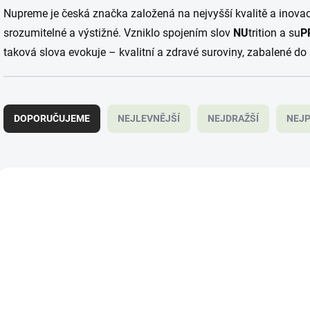
Nupreme je česká značka založená na nejvyšší kvalitě a inova
srozumitelné a výstižné. Vzniklo spojením slov
NU
trition a su
P
taková slova evokuje – kvalitní a zdravé suroviny, zabalené do
Ř
a
DOPORUČUJEME
NEJLEVNĚJŠÍ
NEJDRAŽŠÍ
NEJP
z
e
n
í
V
p
ý
166391
1
r
p
o
i
d
s
u
p
k
r
t
o
ů
d