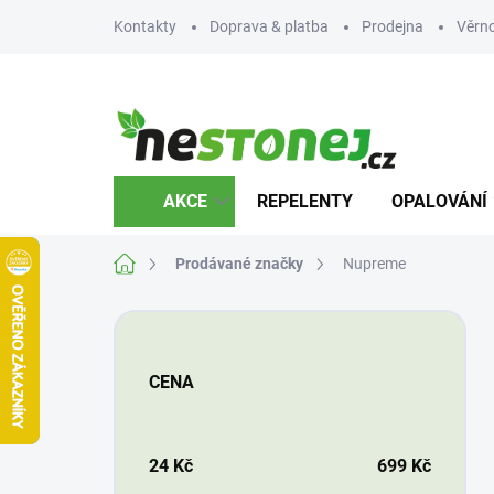
Přejít
Kontakty
Doprava & platba
Prodejna
Věrn
na
obsah
AKCE
REPELENTY
OPALOVÁNÍ
Domů
Prodávané značky
Nupreme
P
o
s
CENA
t
r
a
n
24
Kč
699
Kč
n