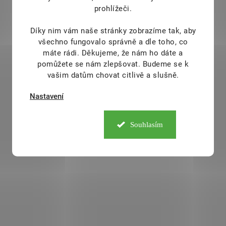
prohlížeči.
Deta
Do košíku
Díky nim vám naše stránky zobrazíme tak, aby
Bio Spirulina Org
všechno fungovalo správně a dle toho, co
NUPREME
je příro
Lahodný, lehce perlivý,
máte rádi.
Děkujeme, že nám ho dáte a
zdrojem betakarot
ochucený nápoj
pomůžete se nám zlepšovat. Budeme se k
vitamínů skupiny B, en
- FERMENTOVANÝ - BEZ
vašim datům chovat citlivě a slušně.
železa, minerálů, chlor
KONZERVAČNÍCH LÁTEK -
fykocyaninu, aminokyse
NEPASTEROVANÝ - BEZ
Nastavení
dalších účinných látek.
GMO.
Ideální na zahnání
silný antioxidant
, kt
žízně i chutí.
Souhlasím
posílený vysokým ob
vitamínu B6 a žel
9614
1
Spirulina
neutral
škodlivé radikály
a ce
podporuje vitalitu
normální činn
obranyschopnosti
organismu.