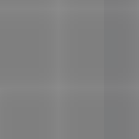
jící
KONZERVAČNÍCH LÁTEK -
átky,
NEPASTEROVANÝ - BEZ
ofyl,
GMO.
Ideální na zahnání
jejich
žízně i chutí.
3/750
166355
ADEM
SKLADEM
(2 KS)
(3 KS)
Nupreme Cordyceps
BIOMASA 100 kapslí
299 Kč
/ ks