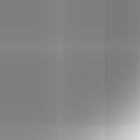
ADEM
SKLADEM
(2 KS)
(6 KS)
Bons
Nupreme Hericium
BIOMASA 100 kapslí
299 Kč
/ ks
Do košíku
 Bons
Staří asijští lékaři pravidelně
lých
využívali schopnosti této
ž je
houby, nazývanou, An Shen
a k 1
(uklidnit ducha). Proč
Jemně
bychom měli užívat
měsi
Hericium
v prášku
(70%
(biomasa) a zejména kdy,
a 30%
když je dnes na trhu
 jsou
poměrně široký výběr
66388
166385
oládě
kvalitních extraktů?
ahem