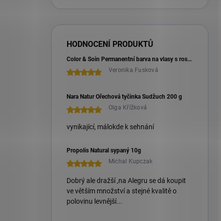
HODNOCENÍ PRODUKTŮ
Color & Soin Permanentní barva na vlasy s rostlinnými extrakty 135 ml
Veronika Fusková
Nara Natur Ořechová tyčinka Sudžuch 200 g
Olga Křížková
vynikající, málokde k sehnání
Propolis Natural sypaný 10g
Michal Kupczak
Dobrý ale dražší ,na Alegru se dá koupit
ve větším množství a stejné kvalitě o
polovinu levnější...