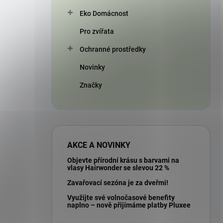
Eko Domácnost
Pro zvířata
Ochranné prostředky
Novinky
Značky
AKCE A NOVINKY
Objevte přírodní krásu s barvami na
vlasy Hairwonder se slevou 22 %
Zavařovací sezóna je za dveřmi!
Využijte své volnočasové benefity
naplno – nově přijímáme platby Pluxee