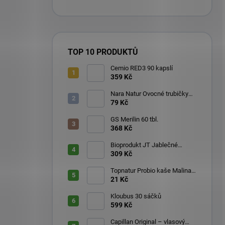
TOP 10 PRODUKTŮ
Cemio RED3 90 kapslí
359 Kč
Nara Natur Ovocné trubičky
Lavaš 140 g
79 Kč
GS Merilin 60 tbl.
368 Kč
Bioprodukt JT Jablečné
trubičky 43 ks (540 g)
309 Kč
Topnatur Probio kaše Malina
60 g
21 Kč
Kloubus 30 sáčků
599 Kč
Capillan Original – vlasový