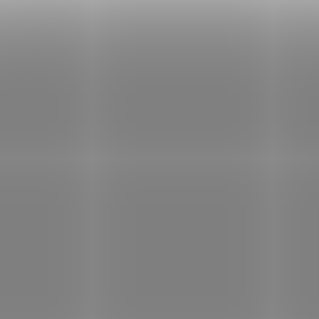
pro milovníky opr
sladkých laskomin. Výs
je lahodný, jemný a 
návykový. Pohladí vás 
na jazyku, ale i na duši
SKLADEM
SKL
(3 KS)
Nupreme Arašídový
Nupreme BIO
krém s mléčnou
Chlorella + Spiruli
čokoládou 220g
333 Kč
od
/ ks
99 Kč
/ ks
Deta
Do košíku
Chlorella a Spirulin
vzájemně doplňují. J
Hledáte zdravější verze
spojením
v poměru 5
čokoládových "pomazánek",
vzniká
jedi
které neobsahují tak velké