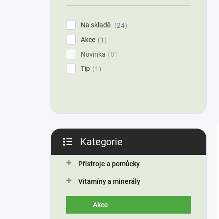
í
p
Na skladě
24
a
Akce
n
1
e
Novinka
0
l
Tip
1
Kategorie
Přeskočit
kategorie
Přístroje a pomůcky
Vitamíny a minerály
Akce