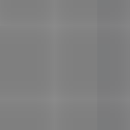
il
Do košíku
anic
Cordyceps
je jednou z
dním
nejvíce ceněných hub v
enu,
tradiční čínské medicíně.
zymů,
Historie jejího užívání v Číně
ofylu,
přesahuje 1000 let. Proč
lin a
bychom měli užívat
 Je to
Cordyceps v prášku
erý je
(biomasa) a zejména kdy,
sahem
když je dnes na trhu
eza.
poměrně široký výběr
66412
166358
izuje
kvalitních extraktů?
lkově
Testováno v ČR.
a
ost