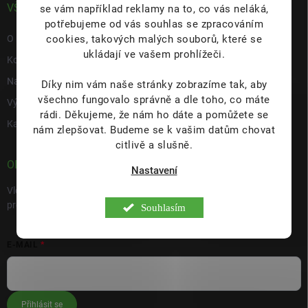
VŠE O NÁS
se vám například reklamy na to, co vás neláká,
potřebujeme od vás souhlas se zpracováním
cookies, takových malých souborů, které se
O nás
ukládají ve vašem prohlížeči.
Kontakty
Napište nám
Díky nim vám naše stránky zobrazíme tak, aby
všechno fungovalo správně a dle toho, co máte
Výdejní místo s prodejnou Hulín
rádi.
Děkujeme, že nám ho dáte a pomůžete se
Kariéra
nám zlepšovat. Budeme se k vašim datům chovat
citlivě a slušně.
ODEBÍRAT NEWSLETTER
Nastavení
Vložte svůj e-mail a my vám budeme zasílat informace o nových
produktech na našem e-shopu.
Souhlasím
E-MAIL
Přihlásit se