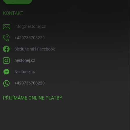
KONTAKT
info
@
nestonej.cz
+420736708220
Sledujte náš Facebook
nestonej.cz
Nestonej.cz
+420736708220
PŘIJÍMÁME ONLINE PLATBY