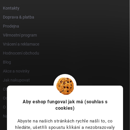
Kontakty
Doprava & platba
Prodejna
Věrnostní program
Vrácení a reklamace
Hodnocení obchodu
Blog
Akce a novinky
Jak nakupovat
Obchodní podmínky
Ochrana osobních údajů
Aby eshop
fungoval jak má (souhlas s
O nás
cookies)
Napište nám
Abyste na našich stránkách rychle našli to, co
hledáte, ušetřili spoustu klikání a nezobrazovaly