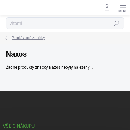
Přejít
na
obsah
Hledat
Prodávané značky
Naxos
Žádné produkty značky
Naxos
nebyly nalezeny...
Z
á
p
a
t
í
VŠE O NÁKUPU