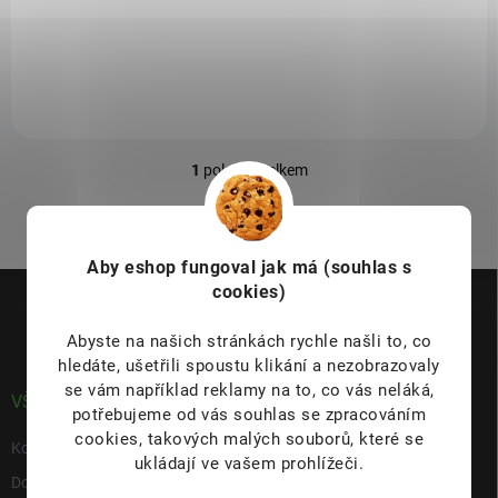
Vůně Ginger Duke obsahuje medový zázvor a sladké koření. V chuti
dominuje pikantní čerstvý zázvor. Můžete také ochutnat zralé
citrusové plody, pikantní koření a pepř. Přetrvávající dochuť doprovází
šťavnaté sladké citrusové ovoce a pikantní zázvor.
extrakt z kořene zázvoru
(16,6%
)
Estonský nejlepší nápoj 2023
– Nejlepší nealkoholický nápoj –
1
položek celkem
zlatá medaile
O
Nealkoholický
v
l
á
d
Aby eshop
fungoval jak má (souhlas s
Z
a
cookies)
á
c
p
í
Abyste na našich stránkách rychle našli to, co
p
a
hledáte, ušetřili spoustu klikání a nezobrazovaly
r
t
v
se vám například reklamy na to, co vás neláká,
í
VŠE O NÁKUPU
k
potřebujeme od vás souhlas se zpracováním
y
cookies, takových malých souborů, které se
Kontakty
v
ukládají ve vašem prohlížeči.
ý
Doprava & platba
p