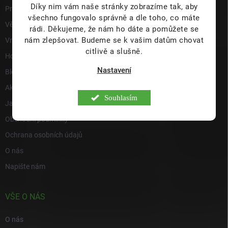
Díky nim vám naše stránky zobrazíme tak, aby
i
Prodejna
s
všechno fungovalo správně a dle toho, co máte
Věrnostní program
u
rádi.
Děkujeme, že nám ho dáte a pomůžete se
nám zlepšovat. Budeme se k vašim datům chovat
Vrácení a reklamace
citlivě a slušně.
Hodnocení obchodu
Nastavení
Blog
Akce a novinky
Souhlasím
Jak nakupovat
Obchodní podmínky
Ochrana osobních údajů
O nás
Napište nám
VŠE O NÁS
O nás