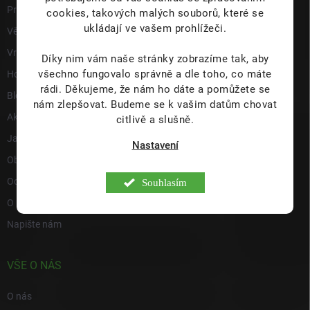
i
Prodejna
cookies, takových malých souborů, které se
s
ukládají ve vašem prohlížeči.
Věrnostní program
u
Vrácení a reklamace
Díky nim vám naše stránky zobrazíme tak, aby
všechno fungovalo správně a dle toho, co máte
Hodnocení obchodu
rádi.
Děkujeme, že nám ho dáte a pomůžete se
Blog
nám zlepšovat. Budeme se k vašim datům chovat
Akce a novinky
citlivě a slušně.
Jak nakupovat
Nastavení
Obchodní podmínky
Ochrana osobních údajů
Souhlasím
O nás
Napište nám
VŠE O NÁS
O nás