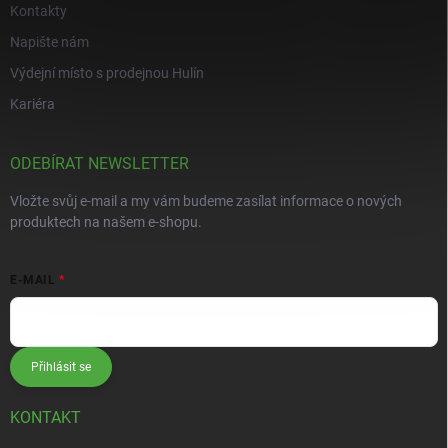
Kontakty
Napište nám
Výdejní místo s prodejnou Hulín
Kariéra
ODEBÍRAT NEWSLETTER
Vložte svůj e-mail a my vám budeme zasílat informace o nových
produktech na našem e-shopu.
E-MAIL
Přihlásit se
KONTAKT