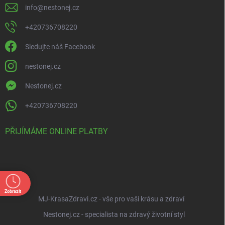
info
@
nestonej.cz
+420736708220
Sledujte náš Facebook
nestonej.cz
Nestonej.cz
+420736708220
PŘIJÍMÁME ONLINE PLATBY
Zobrazit
MJ-KrasaZdravi.cz - vše pro vaši krásu a zdraví
Nestonej.cz - specialista na zdravý životní styl