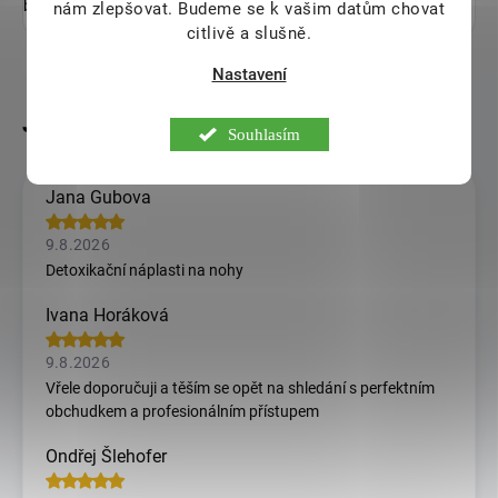
být jisti, že dostáváte to nejlepší z české výroby.
nám zlepšovat. Budeme se k vašim datům chovat
citlivě a slušně.
Nastavení
Souhlasím
Jana Gubova
9.8.2026
Detoxikační náplasti na nohy
Ivana Horáková
9.8.2026
Vřele doporučuji a těším se opět na shledání s perfektním
obchudkem a profesionálním přístupem
Ondřej Šlehofer