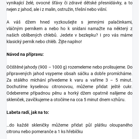
vynikající želé, ovocné šťávy či zdravé dětské přesnídávky, a to
nejen z jahod, ale i z malin, ostružin, třešní nebo višní.
A váš džem hned vyzkoušejte s jemnými palačinkami,
vláčným perníkem a nebo ho k snídani namažte na některý z
našich oblíbených chlebů. Jedete v bezlepku? I pro vás máme
klasický perník nebo chléb. Žijte naplno!
Návod na přípravu:
Očištěné jahody (900 – 1000 g) rozemeleme nebo prolisujeme. Do
připravených jahod vsypeme obsah sáčku a dobře promícháme.
Za stálého míchání přivedeme k varu a vaříme 3 – 5 minut.
Dochutíme kyselinou citronovou, můžeme přidat ještě cukr.
Odebereme případnou pěnu a horký džem opatrně nalijeme do
skleniček, zavíčkujeme a otočíme na cca 5 minut dnem vzhůru.
Labeta radí, jak na to:
…do každé skleničky můžeme přidat půl plátku oloupaného
citronu nebo pomeranče a 1 ks hřebíčku