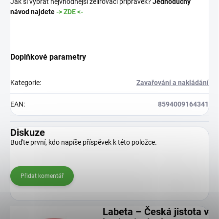
Jak si vybrat nejvhodnější želírovací přípravek?
Jednoduchý
návod najdete
-> ZDE <-
Doplňkové parametry
Kategorie
:
Zavařování a nakládání
EAN
:
8594009164341
Diskuze
Buďte první, kdo napíše příspěvek k této položce.
Přidat komentář
Labeta – Česká jistota v