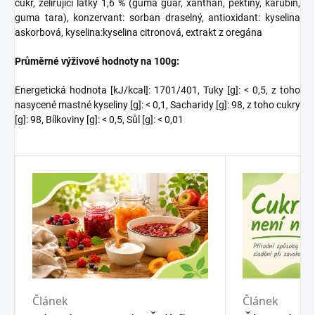
cukr, želírující látky 1,6 % (guma guar, xanthan, pektiny, karubin,
guma tara), konzervant: sorban draselný, antioxidant: kyselina
askorbová, kyselina:kyselina citronová, extrakt z oregána
Průměrné výživové hodnoty na 100g:
Energetická hodnota [kJ/kcal]:
1701/401
, Tuky [g]: < 0,5, z toho
nasycené mastné kyseliny [g]: < 0,1, Sacharidy [g]: 98, z toho cukry
[g]: 98, Bílkoviny [g]: < 0,5, Sůl [g]: < 0,01