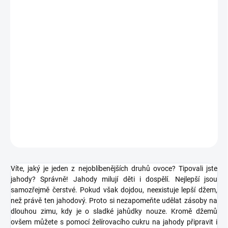
Želírovací cukr na jahody.
speciál na jahody, třešně, višně, maliny a ostružiny
s 1 balením zpracujete 1 kg ovoce
nekupujete už žádný cukr, přidejte jenom ovoce a podle
chuti kyselinu citronovou
přirozeně bezlepkový výrobek
DETAILNÍ INFORMACE
ZEPTAT SE
HLÍDAT
Víte, jaký je jeden z nejoblíbenějších druhů ovoce? Tipovali jste
jahody? Správně! Jahody milují děti i dospělí. Nejlepší jsou
samozřejmě čerstvé. Pokud však dojdou, neexistuje lepší džem,
než právě ten jahodový. Proto si nezapomeňte udělat zásoby na
dlouhou zimu, kdy je o sladké jahůdky nouze. Kromě džemů
ovšem můžete s pomocí želírovacího cukru na jahody připravit i