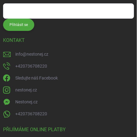
Přihlásit se
KONTAKT
info
@
nestonej.cz
+420736708220
Sledujte náš Facebook
nestonej.cz
Nestonej.cz
+420736708220
PŘIJÍMÁME ONLINE PLATBY