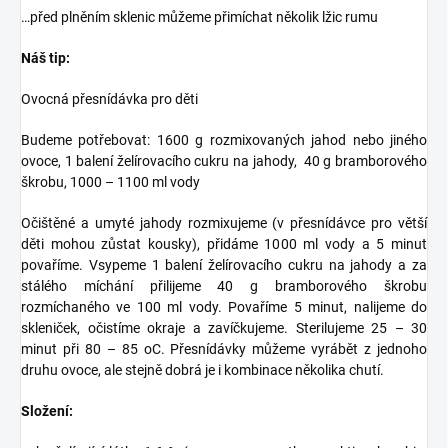
…před plněním sklenic můžeme přimíchat několik lžic rumu
Náš tip:
Ovocná přesnídávka pro děti
Budeme potřebovat: 1600 g rozmixovaných jahod nebo jiného
ovoce, 1 balení želírovacího cukru na jahody, 40 g bramborového
škrobu, 1000 – 1100 ml vody
Očištěné a umyté jahody rozmixujeme (v přesnídávce pro větší
děti mohou zůstat kousky), přidáme 1000 ml vody a 5 minut
povaříme. Vsypeme 1 balení želírovacího cukru na jahody a za
stálého míchání přilijeme 40 g bramborového škrobu
rozmíchaného ve 100 ml vody. Povaříme 5 minut, nalijeme do
skleniček, očistíme okraje a zavíčkujeme. Sterilujeme 25 – 30
minut při 80 – 85 oC. Přesnídávky můžeme vyrábět z jednoho
druhu ovoce, ale stejně dobrá je i kombinace několika chutí.
Složení: