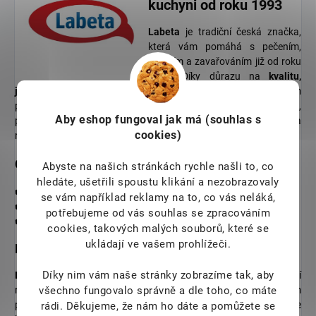
kuchyni od roku 1993
Labeta
je tradiční česká značka,
která vám pomáhá s pečením,
vařením a zavařováním již od roku
1993. Díky důrazu na
kvalitu,
jednoduchost a rychlost přípravy
je Labeta nepostradatelným
pomocníkem v každé domácnosti. Ať už vaříte pro rodinu,
Aby eshop
fungoval jak má (souhlas s
připravujete džemy z letního ovoce nebo potřebujete mít „raz dva
cookies)
navařeno“,
Labeta vám šetří čas a zaručuje výborný výsledek
.
Co vše Labeta nabízí?
Abyste na našich stránkách rychle našli to, co
hledáte, ušetřili spoustu klikání a nezobrazovaly
✔️ Směsi na pečení – od kypřicích prášků po vanilkový cukr
se vám například reklamy na to, co vás neláká,
✔️ Produkty pro zavařování – želírovací cukry, pektiny a další
potřebujeme od vás souhlas se zpracováním
✔️ Potraviny vhodné i pro bezlepkovou dietu
cookies, takových malých souborů, které se
ukládají ve vašem prohlížeči.
Kvalita, na kterou se můžete spolehnout
Díky nim vám naše stránky zobrazíme tak, aby
Labeta
dodržuje nejpřísnější normy kvality a zdravotní
všechno fungovalo správně a dle toho, co máte
nezávadnosti. Řada výrobků je bezlepková a vyhovuje náročným
požadavkům moderní výživy. Díky certifikátům kvality si můžete
rádi.
Děkujeme, že nám ho dáte a pomůžete se