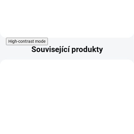
ovoce
přirozeně bezlepkový
výrobek
Do košíku
High-contrast mode
Související produkty
KÓD:
LAB18059
Labeta Skořicový cukr