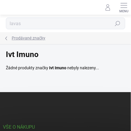
Přejít
na
obsah
Hledat
Prodávané značky
Ivt Imuno
Žádné produkty značky
Ivt Imuno
nebyly nalezeny...
Z
á
p
a
t
í
VŠE O NÁKUPU