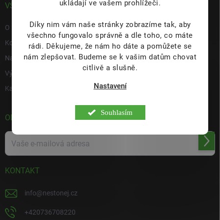
ukládají ve vašem prohlížeči.
VŠE O NÁS
Díky nim vám naše stránky zobrazíme tak, aby
O nás
všechno fungovalo správně a dle toho, co máte
Kontakty
rádi.
Děkujeme, že nám ho dáte a pomůžete se
nám zlepšovat. Budeme se k vašim datům chovat
Napište nám
citlivě a slušně.
Výdejní místo s prodejnou Hulín
Nastavení
Kariéra
Souhlasím
ODEBÍRAT NEWSLETTER
Přihl
se
KONTAKT
info
@
nestonej.cz
+420736708220