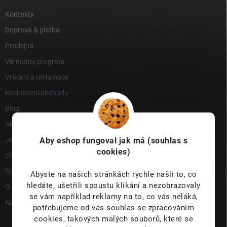
Kontakty
Doprava & platba
Prodejna
Věrnostní program
Vrácení a reklamace
Hodnocení obchodu
Blog
Akce a novinky
Aby eshop
fungoval jak má (souhlas s
Jak nakupovat
cookies)
Obchodní podmínky
Ochrana osobních údajů
Abyste na našich stránkách rychle našli to, co
hledáte, ušetřili spoustu klikání a nezobrazovaly
O nás
se vám například reklamy na to, co vás neláká,
Napište nám
potřebujeme od vás souhlas se zpracováním
cookies, takových malých souborů, které se