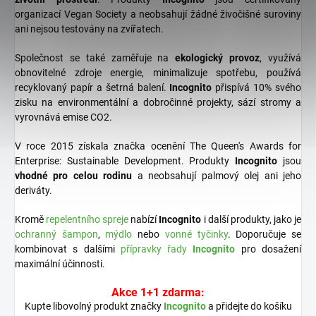
organizací Vegan Society a neobsahují žádné živočišné suroviny
ani nejsou testovány na zvířatech.
Společnost se také zaměřuje na
ekologický provoz
, využívá
obnovitelné zdroje energie, minimalizuje spotřebu, používá
recyklovaný papír a šetrná balení.
Incognito
přispívá 10% svého
zisku na environmentální a dobročinné projekty, sází stromy a
vyrovnává emise CO2.
V roce 2015 získala značka ocenění The Queen's Awards for
Enterprise: Sustainable Development. Produkty
Incognito
jsou
vhodné pro celou rodinu
a neobsahují palmový olej ani jeho
deriváty.
Kromě
repelentního spreje
nabízí
Incognito
i další produkty, jako je
ochranný šampon
,
mýdlo
nebo
vonné tyčinky
. Doporučuje se
kombinovat s dalšími
přípravky řady
Incognito
pro dosažení
maximální účinnosti.
Akce 1+1 zdarma:
Kupte libovolný produkt značky
Incognito
a přidejte do košíku