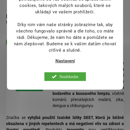
cookies, takových malých souborů, které se
ukládají ve vašem prohlížeči.
Diskuze
Buďte první, kdo napíše příspěvek k této položce.
Díky nim vám naše stránky zobrazíme tak, aby
všechno fungovalo správně a dle toho, co máte
rádi.
Děkujeme, že nám ho dáte a pomůžete se
Přidat komentář
nám zlepšovat. Budeme se k vašim datům chovat
citlivě a slušně.
Nastavení
Incognito
je britská společnost, která se
specializuje na výrobu
přírodních
repelentů
s minimálně 98% přírodními
Souhlasím
ingrediencemi. Tyto repelenty jsou
100% účinné proti 3 500 druhům
bodavého a kousavého hmyzu
, včetně
komárů přenášejících malárii, zika,
dengue a chikungunyu.
Značka se
vyhýbá použití toxické látky DEET, která je běžně
obsažena v jiných repelentech a má negativní vliv na zdraví a
životní prostředí
. Produkty
Incognito
jsou certifikovány