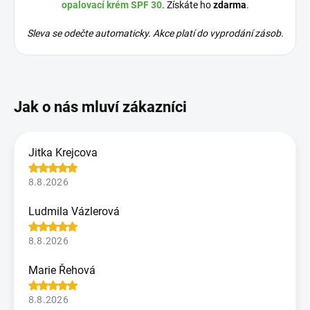
opalovací krém SPF 30
. Získáte ho
zdarma
.
Sleva se odečte automaticky. Akce platí do vyprodání zásob.
Jitka Krejcova
8.8.2026
Ludmila Vázlerová
8.8.2026
Marie Řehová
8.8.2026