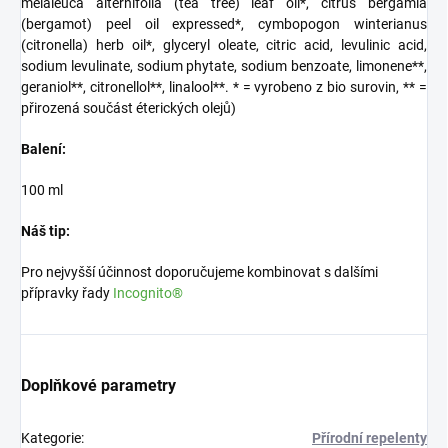
melaleuca alternifolia (tea tree) leaf oil*, citrus bergamia
(bergamot) peel oil expressed*, cymbopogon winterianus
(citronella) herb oil*, glyceryl oleate, citric acid, levulinic acid,
sodium levulinate, sodium phytate, sodium benzoate, limonene**,
geraniol**, citronellol**, linalool**. * = vyrobeno z bio surovin, ** =
přirozená součást éterických olejů)
Balení:
100 ml
Náš tip:
Pro nejvyšší účinnost doporučujeme kombinovat s dalšími
přípravky řady
Incognito®
Doplňkové parametry
Kategorie
:
Přírodní repelenty