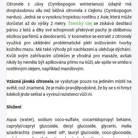
Citronele z Jávy (Cymbopogon winterianus) údajně má
dvojnásobnou sílu než běžná citronela z Cejlonu (Cymbopogon
nardus). Jedná se o vysokou tropickou rostlinu z Asie, která může
dorůstat až do výšky 2 metry.
Éterický olej
se získává destilací
párou z listů a díky své schopnosti překrývat pachy je oblíbenou
složkou parfémů a deodorantů. V kosmetice se extrakt z citronely
využívá pro uklidnění problematické pleti snižováním tvorby
kožního mazu. Má také výhody při nachlazení a ulehčuje dýchání.
Kvůli svým zahřívacím účinkům je vhodná pro masáže, avšak
nikdy by neměla být aplikována přímo na kůži, ale spíše ve směsi s
rostlinným olejem, například mandlovým.
Vzácná jávská citronela
se vyskytuje pouze na jediném místě na
světě, což znamená, že je málo pravděpodobné, že by se s ní hmyz
kdekoli jinde setkal a vyvinul rezistenci vůči ní.
Složení
:
Aqua (water), sodium coco-sulfate, cocamidopropyl betaine,
caprylyl/capryl glucoside, decyl glucoside, glycerin, melia
azadirachta (neem) seed oil*, lauryl glucoside, coco-glucoside,