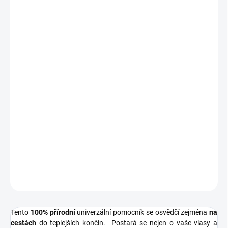
vám raději vyhnou. Zároveň vaše vlasy a pokožku vyživují.
Složení
2 v 1
- funguje jako šampon a sprchový gel
Obsahuje vzácnou
jávskou
Citronelu
, zederach a Kajeput.
Citronella
a Kajeput jsou známé pro své antibakteriální
účinky.
Příjemná
, svěží citrusová vůně
Bez dráždivých látek, parabenů a SLS
Používat ho může celá rodina včetně miminek
od 3
měsíců věku
.
Šampon je 100% přírodní a je vhodný i pro malé děti.
DETAILNÍ INFORMACE
ZEPTAT SE
HLÍDAT
Tento
100% přírodní
univerzální pomocník se osvědčí zejména
na
cestách
do teplejších končin. Postará se nejen o vaše vlasy a