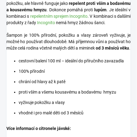
pokožku, ale hlavně funguje jako
repelent proti vším a bodavému
a kousavému hmyzu
. Dokonce pomáhá proti
lupům
. Je ideální v
kombinaci s
repelentním sprejem Incognito
. V kombinaci s dalšími
produkty z řady
Incognito
nemá hmyz žádnou šanci.
Šampon je 100% přírodní, pokožku a vlasy zároveň vyživuje, je
možné ho používat dlouhodobě.
Má příjemnou vůni a používat ho
může celá rodina včetně malých dětí a miminek
od 3 měsíců věku
.
cestovní balení 100 ml – ideální do příručního zavazadla
100% přírodní
chrání od hlavy až k patě
proti vším a všemu kousavému a bodavému hmyzu
vyživuje pokožku a vlasy
vhodné i pro malé děti od 3 měsíců
Více informací o citronele jávské: