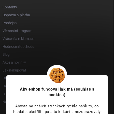
Kontakty
Doprava & platba
Prodejna
Věrnostní program
Vrácení a reklamace
Hodnocení obchodu
Blog
Akce a novinky
Jak nakupovat
Obchodní podmínky
Ochrana osobních údajů
Aby eshop
fungoval jak má (souhlas s
O nás
cookies)
Napište nám
Abyste na našich stránkách rychle našli to, co
hledáte, ušetřili spoustu klikání a nezobrazovaly