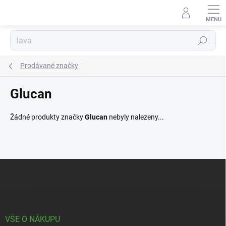
Přejít
na
obsah
Hledat
Prodávané značky
Glucan
Žádné produkty značky
Glucan
nebyly nalezeny...
Z
á
p
a
t
í
VŠE O NÁKUPU