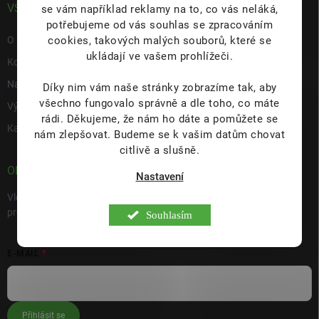
VŠE O NÁS
se vám například reklamy na to, co vás neláká,
potřebujeme od vás souhlas se zpracováním
cookies, takových malých souborů, které se
O nás
ukládají ve vašem prohlížeči.
Kontakty
Napište nám
Díky nim vám naše stránky zobrazíme tak, aby
všechno fungovalo správně a dle toho, co máte
Výdejní místo s prodejnou Hulín
rádi.
Děkujeme, že nám ho dáte a pomůžete se
Kariéra
nám zlepšovat. Budeme se k vašim datům chovat
citlivě a slušně.
ODEBÍRAT NEWSLETTER
Nastavení
Vložte svůj e-mail a my vám budeme zasílat informace o nových
produktech na našem e-shopu.
Souhlasím
E-MAIL
Přihlásit se