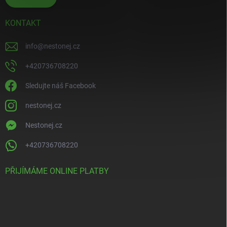
KONTAKT
info
@
nestonej.cz
+420736708220
Sledujte náš Facebook
nestonej.cz
Nestonej.cz
+420736708220
PŘIJÍMÁME ONLINE PLATBY