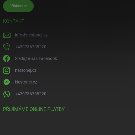
Přihlásit se
KONTAKT
info
@
nestonej.cz
+420736708220
Sledujte náš Facebook
nestonej.cz
Nestonej.cz
+420736708220
PŘIJÍMÁME ONLINE PLATBY