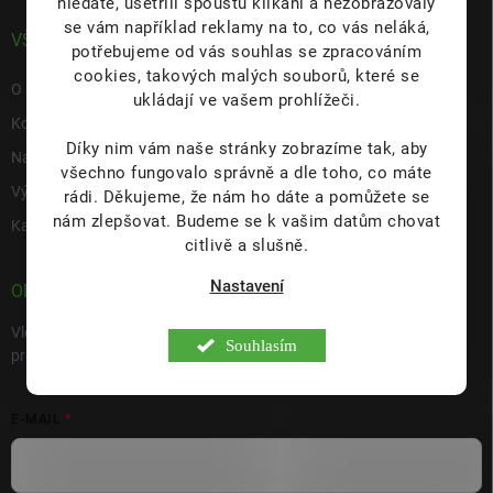
hledáte, ušetřili spoustu klikání a nezobrazovaly
se vám například reklamy na to, co vás neláká,
VŠE O NÁS
potřebujeme od vás souhlas se zpracováním
cookies, takových malých souborů, které se
O nás
ukládají ve vašem prohlížeči.
Kontakty
Díky nim vám naše stránky zobrazíme tak, aby
Napište nám
všechno fungovalo správně a dle toho, co máte
Výdejní místo s prodejnou Hulín
rádi.
Děkujeme, že nám ho dáte a pomůžete se
nám zlepšovat. Budeme se k vašim datům chovat
Kariéra
citlivě a slušně.
Nastavení
ODEBÍRAT NEWSLETTER
Vložte svůj e-mail a my vám budeme zasílat informace o nových
Souhlasím
produktech na našem e-shopu.
E-MAIL