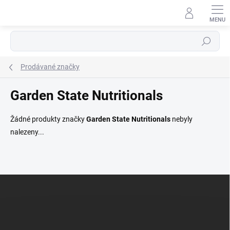
Přejít
na
obsah
Hledat
Prodávané značky
Garden State Nutritionals
Žádné produkty značky
Garden State Nutritionals
nebyly
nalezeny...
Z
á
p
a
t