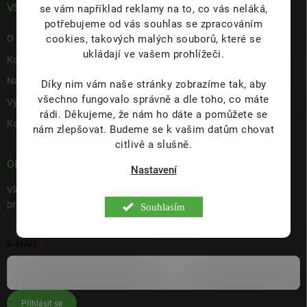
VŠE O NÁS
se vám například reklamy na to, co vás neláká,
potřebujeme od vás souhlas se zpracováním
cookies, takových malých souborů, které se
O nás
ukládají ve vašem prohlížeči.
Kontakty
Napište nám
Díky nim vám naše stránky zobrazíme tak, aby
všechno fungovalo správně a dle toho, co máte
Výdejní místo s prodejnou Hulín
rádi.
Děkujeme, že nám ho dáte a pomůžete se
Kariéra
nám zlepšovat. Budeme se k vašim datům chovat
citlivě a slušně.
ODEBÍRAT NEWSLETTER
Nastavení
Vložte svůj e-mail a my vám budeme zasílat informace o nových
produktech na našem e-shopu.
Souhlasím
E-MAIL
Přihlásit se