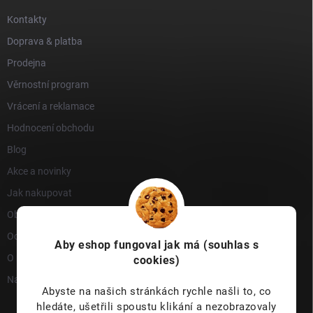
Kontakty
Doprava & platba
Prodejna
Věrnostní program
Vrácení a reklamace
Hodnocení obchodu
Blog
Akce a novinky
Jak nakupovat
Obchodní podmínky
Ochrana osobních údajů
Aby eshop
fungoval jak má (souhlas s
O nás
cookies)
Napište nám
Abyste na našich stránkách rychle našli to, co
hledáte, ušetřili spoustu klikání a nezobrazovaly