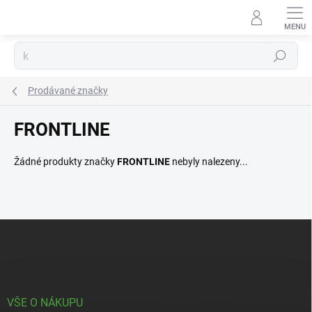
Přejít
na
obsah
Hledat
Prodávané značky
FRONTLINE
Žádné produkty značky
FRONTLINE
nebyly nalezeny...
Z
á
p
a
t
í
VŠE O NÁKUPU