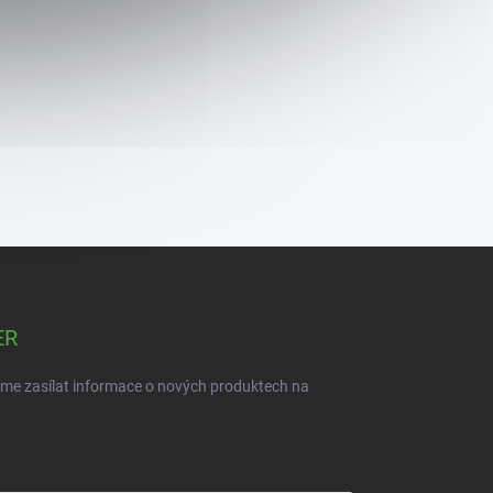
ER
eme zasílat informace o nových produktech na