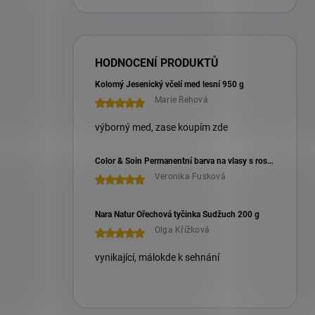
HODNOCENÍ PRODUKTŮ
Kolomý Jesenický včelí med lesní 950 g
Marie Řehová
výborný med, zase koupím zde
Color & Soin Permanentní barva na vlasy s rostlinnými extrakty 135 ml
Veronika Fusková
Nara Natur Ořechová tyčinka Sudžuch 200 g
Olga Křížková
vynikající, málokde k sehnání