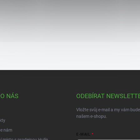
 O NÁS
ODEBÍRAT NEWSLETT
Vložte svůj e-mail a my vám bud
našem e-shopu.
kty
te nám
E-MAIL
í místo s prodejnou Hulín