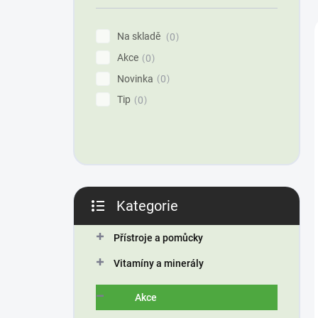
í
p
Na skladě
0
a
Akce
n
0
e
Novinka
0
l
Tip
0
Kategorie
Přeskočit
kategorie
Přístroje a pomůcky
Vitamíny a minerály
Akce