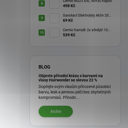
Cemio RED3 XXL 90+30 kapslí
498 Kč
Sanotact Elektrolyty Aktiv 20
šumivých tablet
69 Kč
Cemio Kamzík 2x silnější 100
kapslí + 50 kapslí
539 Kč
BLOG
Objevte přírodní krásu s barvami na
vlasy Hairwonder se slevou 22 %
Dopřejte svým vlasům přirozeně působící
barvu, lesk a jemnou péči bez zbytečných
kompromisů. Přírodn...
Archiv