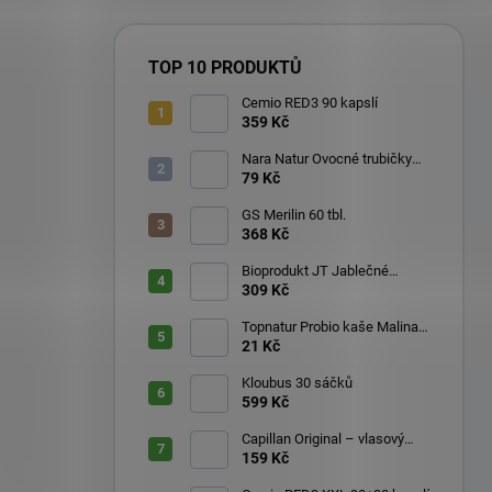
TOP 10 PRODUKTŮ
Cemio RED3 90 kapslí
359 Kč
Nara Natur Ovocné trubičky
Lavaš 140 g
79 Kč
GS Merilin 60 tbl.
368 Kč
Bioprodukt JT Jablečné
trubičky 43 ks (540 g)
309 Kč
Topnatur Probio kaše Malina
60 g
21 Kč
Kloubus 30 sáčků
599 Kč
Capillan Original – vlasový
aktivátor 200 ml
159 Kč