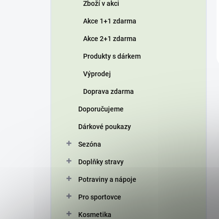
Zboží v akci
Akce 1+1 zdarma
Akce 2+1 zdarma
Produkty s dárkem
Výprodej
Doprava zdarma
Doporučujeme
Dárkové poukazy
Sezóna
Doplňky stravy
Potraviny a nápoje
Pro sportovce
Kosmetika