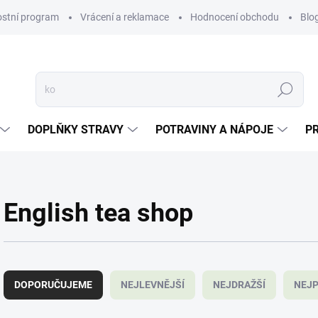
ostní program
Vrácení a reklamace
Hodnocení obchodu
Blo
Hledat
DOPLŇKY STRAVY
POTRAVINY A NÁPOJE
P
English tea shop
Ř
a
DOPORUČUJEME
NEJLEVNĚJŠÍ
NEJDRAŽŠÍ
NEJP
z
e