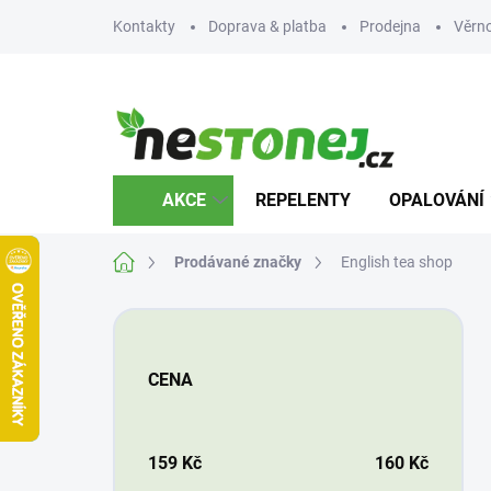
Přejít
Kontakty
Doprava & platba
Prodejna
Věrn
na
obsah
AKCE
REPELENTY
OPALOVÁNÍ
Domů
Prodávané značky
English tea shop
P
o
s
CENA
t
r
a
n
159
Kč
160
Kč
n