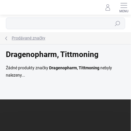
Přejít
na
obsah
Hledat
Prodávané značky
Dragenopharm, Tittmoning
Žádné produkty značky
Dragenopharm, Tittmoning
nebyly
nalezeny...
Z
á
p
a
t