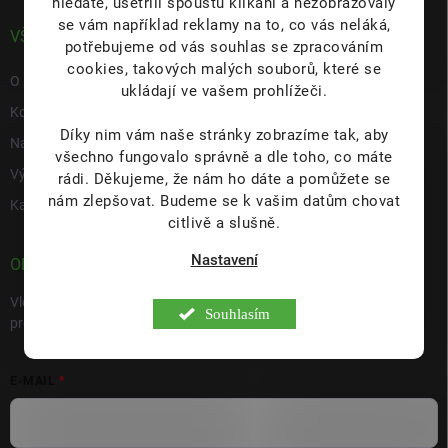
hledáte, ušetřili spoustu klikání a nezobrazovaly
se vám například reklamy na to, co vás neláká,
VŠE O NÁS
potřebujeme od vás souhlas se zpracováním
cookies, takových malých souborů, které se
O nás
ukládají ve vašem prohlížeči.
Kontakty
Díky nim vám naše stránky zobrazíme tak, aby
Napište nám
všechno fungovalo správně a dle toho, co máte
Výdejní místo s prodejnou Hulín
rádi.
Děkujeme, že nám ho dáte a pomůžete se
nám zlepšovat. Budeme se k vašim datům chovat
Kariéra
citlivě a slušně.
Nastavení
ODEBÍRAT NEWSLETTER
Vložte svůj e-mail a my vám budeme zasílat informace o nových
Souhlasím
produktech na našem e-shopu.
E-MAIL