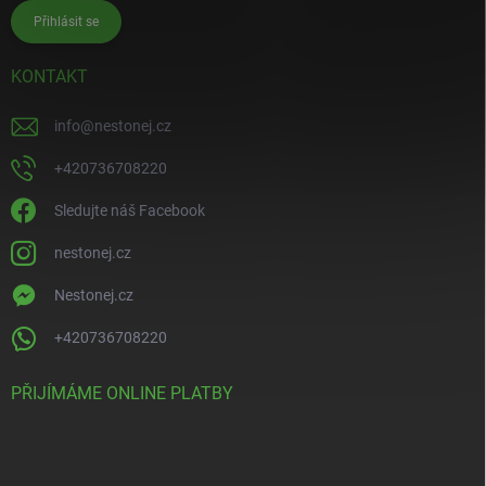
Přihlásit se
KONTAKT
info
@
nestonej.cz
+420736708220
Sledujte náš Facebook
nestonej.cz
Nestonej.cz
+420736708220
PŘIJÍMÁME ONLINE PLATBY