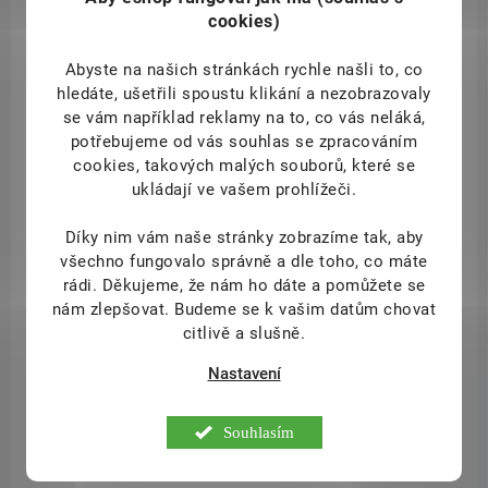
cookies)
většinu cenných látek a bílá čokoláda je doplňuje skvělou chutí a
vanilkovou vůni.
Abyste na našich stránkách rychle našli to, co
hledáte, ušetřili spoustu klikání a nezobrazovaly
se vám například reklamy na to, co vás neláká,
potřebujeme od vás souhlas se zpracováním
cookies, takových malých souborů, které se
3-MAMC-20/100
ukládají ve vašem prohlížeči.
Díky nim vám naše stránky zobrazíme tak, aby
všechno fungovalo správně a dle toho, co máte
rádi.
Děkujeme, že nám ho dáte a pomůžete se
nám zlepšovat. Budeme se k vašim datům chovat
citlivě a slušně.
Nastavení
Souhlasím