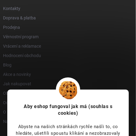
Kontakty
Doprava & platba
Prodejna
Věrnostní program
Vrácení a reklamace
Hodnocení obchodu
Blog
Akce a novinky
Jak nakupovat
Obchodní podmínky
Ochrana osobních údajů
Aby eshop
fungoval jak má (souhlas s
O nás
cookies)
Napište nám
Abyste na našich stránkách rychle našli to, co
hledáte, ušetřili spoustu klikání a nezobrazovaly