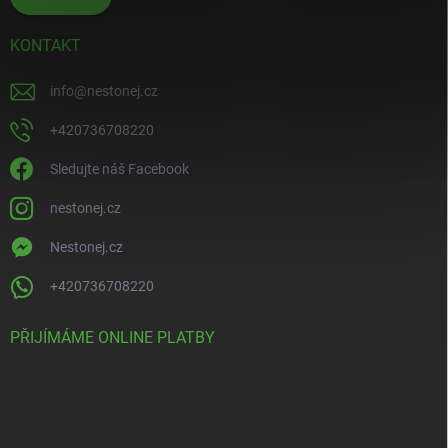
KONTAKT
info
@
nestonej.cz
+420736708220
Sledujte náš Facebook
nestonej.cz
Nestonej.cz
+420736708220
PŘIJÍMÁME ONLINE PLATBY