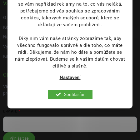
VŠE O NÁS
se vám například reklamy na to, co vás neláká,
potřebujeme od vás souhlas se zpracováním
cookies, takových malých souborů, které se
O nás
ukládají ve vašem prohlížeči.
Kontakty
Napište nám
Díky nim vám naše stránky zobrazíme tak, aby
všechno fungovalo správně a dle toho, co máte
Výdejní místo s prodejnou Hulín
rádi.
Děkujeme, že nám ho dáte a pomůžete se
Kariéra
nám zlepšovat. Budeme se k vašim datům chovat
citlivě a slušně.
ODEBÍRAT NEWSLETTER
Nastavení
Vložte svůj e-mail a my vám budeme zasílat informace o nových
produktech na našem e-shopu.
Souhlasím
E-MAIL
Přihlásit se