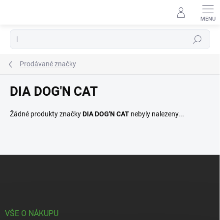
Přejít
na
obsah
Hledat
Prodávané značky
DIA DOG'N CAT
Žádné produkty značky
DIA DOG'N CAT
nebyly nalezeny...
Z
á
p
a
t
í
VŠE O NÁKUPU