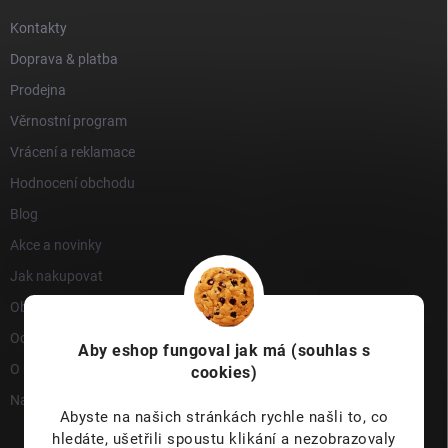
Kontakty
Doprava & platba
Prodejna
Věrnostní program
Vrácení a reklamace
Hodnocení obchodu
Blog
Akce a novinky
Jak nakupovat
Obchodní podmínky
Ochrana osobních údajů
Aby eshop
fungoval jak má (souhlas s
O nás
cookies)
Napište nám
Abyste na našich stránkách rychle našli to, co
hledáte, ušetřili spoustu klikání a nezobrazovaly