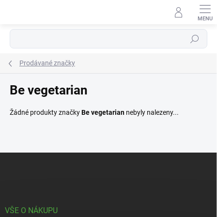
Přejít
na
obsah
Hledat
Prodávané značky
Be vegetarian
Žádné produkty značky
Be vegetarian
nebyly nalezeny...
Z
á
p
a
t
í
VŠE O NÁKUPU