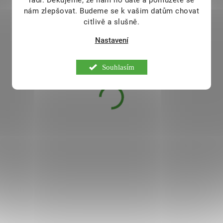
rádi.
Děkujeme, že nám ho dáte a pomůžete se
nám zlepšovat. Budeme se k vašim datům chovat
citlivě a slušně.
Nastavení
ZdravýDen® BIO
Ředkvička – semena na
Souhlasím
klíčení 200 g
135 Kč
SKLADEM
119 Kč
Toužíš po čerstvých a zdravých
pochoutkách i v zimě? S Klíčky
nemusíš být bez nich ani v těch
nejchladnějších měsících! A co
takhle ochutnat naše pikantní,
šťavnaté a zároveň sladké klíčky? S
vhodné do
klíčicí misky
i
ředkvičkou je totiž všechno
sklenice
možné! Její jedinečná chuť dokáže
šťavnaté a pikantní
osvěžit a zpestřit jakékoli jídlo. Tak
z ekologického zemědělství
neváhej a sáhni po našich klíčcích,
které ti dodají energii a okoření tvé
chutě!