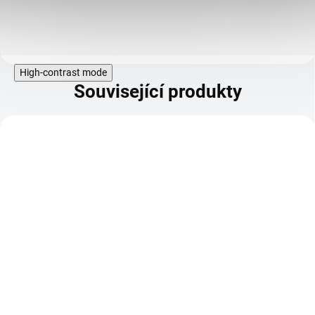
Do košíku
High-contrast mode
Související produkty
KÓD:
TIP
11025
ZdravýDen® Sklenice na
klíčení 700 ml