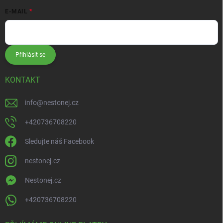
E-MAIL
Přihlásit se
KONTAKT
info
@
nestonej.cz
+420736708220
Sledujte náš Facebook
nestonej.cz
Nestonej.cz
+420736708220