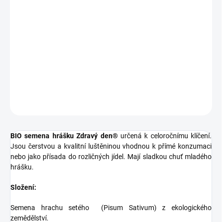
BIO semena hrášku Zdravý den®
určená k celoročnímu klíčení.
Jsou čerstvou a kvalitní luštěninou vhodnou k přímé konzumaci
nebo jako přísada do rozličných jídel. Mají sladkou chuť mladého
hrášku.
DETAILNÍ INFORMACE
ZEPTAT SE
HLÍDAT
BIO semena hrášku Zdravý den®
určená k celoročnímu klíčení.
Jsou čerstvou a kvalitní luštěninou vhodnou k přímé konzumaci
nebo jako přísada do rozličných jídel. Mají sladkou chuť mladého
hrášku.
Složení:
Semena hrachu setého (Pisum Sativum) z ekologického
zemědělství.