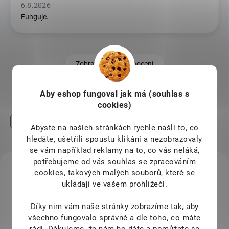
6.8.2026
Funguje.
Zobrazit další hodnocení
Aby eshop
fungoval jak má (souhlas s
cookies)
High-contrast mode
Abyste na našich stránkách rychle našli to, co
Mohlo by Vás zajímat
hledáte, ušetřili spoustu klikání a nezobrazovaly
se vám například reklamy na to, co vás neláká,
potřebujeme od vás souhlas se zpracováním
KÓD:
11027
cookies, takových malých souborů, které se
ukládají ve vašem prohlížeči.
Díky nim vám naše stránky zobrazíme tak, aby
všechno fungovalo správně a dle toho, co máte