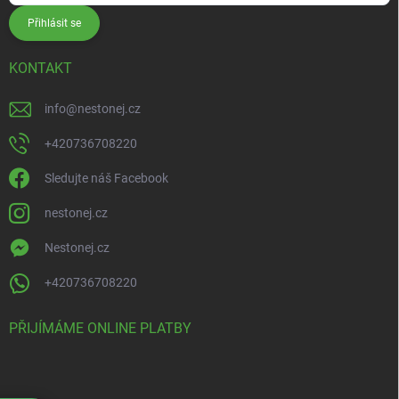
Přihlásit se
KONTAKT
info
@
nestonej.cz
+420736708220
Sledujte náš Facebook
nestonej.cz
Nestonej.cz
+420736708220
PŘIJÍMÁME ONLINE PLATBY