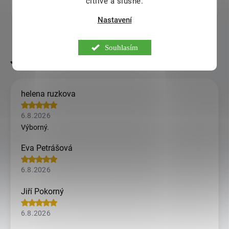
kvalitě
citlivě a slušně.
Nastavení
Souhlasím
helena ruzkova
6.8.2026
Výborný.
Eva Petrášová
6.8.2026
Jiří Pokorný
6.8.2026