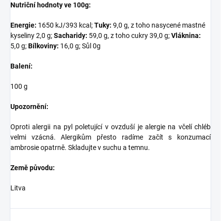
Nutriční hodnoty ve 100g:
Energie:
1650 kJ/393 kcal;
Tuky:
9,0 g, z toho nasycené mastné
kyseliny 2,0 g;
Sacharidy:
59,0 g, z toho cukry 39,0 g;
Vláknina:
5,0 g;
Bílkoviny:
16,0 g; Sůl 0g
Balení:
100 g
Upozornění:
Oproti alergii na pyl poletující v ovzduší je alergie na včelí chléb
velmi vzácná. Alergikům přesto radíme začít s konzumací
ambrosie opatrně. Skladujte v suchu a temnu.
Země původu:
Litva