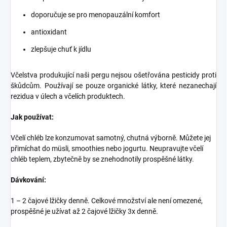
doporučuje se pro menopauzální komfort
antioxidant
zlepšuje chuť k jídlu
Včelstva produkující naši pergu nejsou ošetřována pesticidy proti
škůdcům. Používají se pouze organické látky, které nezanechají
rezidua v úlech a včelích produktech.
Jak používat:
Včelí chléb lze konzumovat samotný, chutná výborně. Můžete jej
přimíchat do müsli, smoothies nebo jogurtu. Neupravujte včelí
chléb teplem, zbytečně by se znehodnotily prospěšné látky.
Dávkování:
1 – 2 čajové lžičky denně. Celkové množství ale není omezené,
prospěšné je užívat až 2 čajové lžičky 3x denně.