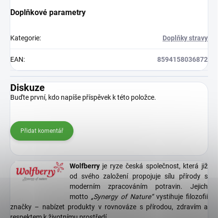
Doplňkové parametry
Kategorie
:
Doplňky stravy
EAN
:
8594158036872
Diskuze
Buďte první, kdo napíše příspěvek k této položce.
Přidat komentář
Wolfberry
je ryze česká společnost, která již
od svého založení propojuje sílu přírody s
moderním zpracováním potravin. Jejich
motto
„Synergy of Nature“
vystihuje filozofii
značky – nabízet produkty v rovnováze s přírodou, zdravím a
respektem k životnímu prostředí.