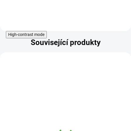
Do košíku
High-contrast mode
Související produkty
KÓD:
SAD8615
Včelí pyl 200g