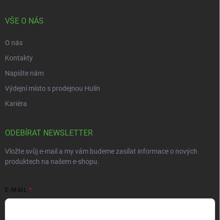
VŠE O NÁS
O nás
Kontakty
Napište nám
Výdejní místo s prodejnou Hulín
Kariéra
ODEBÍRAT NEWSLETTER
Vložte svůj e-mail a my vám budeme zasílat informace o nových
produktech na našem e-shopu.
E-MAIL