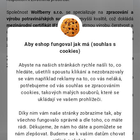
Společnost
Wolfberry s.r.o.
se specializuje na
zpracování a
výrobu potravinářských surovin
v nejvyšší kvalitě, což dokládá
mezinárodní certifikát IFS
. Důraz na šetrnou výrobu, čerstvost a
čisté složení bez zbytečných přísad dělá z Wolfberry synonymum
pro kvalitu v oblasti
superpotravin, přírodních doplňků stravy a
Aby eshop
fungoval jak má (souhlas s
zdravé výživy
.
cookies)
Značka nabízí široký výběr produktů pro
zdravý životní styl mezi které patří zejména:
Abyste na našich stránkách rychle našli to, co
hledáte, ušetřili spoustu klikání a nezobrazovaly
Přepuštěné máslo Ghí
– z konvenčního i BIO českého
se vám například reklamy na to, co vás neláká,
másla
potřebujeme od vás souhlas se zpracováním
cookies, takových malých souborů, které se
Rostlinné oleje
– konopný, lněný, ostropestřecový a
ukládají ve vašem prohlížeči.
kokosový
Mouky
– kokosová, mandlová či bezlepková lněná mouka
Díky nim vám naše stránky zobrazíme tak, aby
všechno fungovalo správně a dle toho, co máte
Lyofilizované ovoce, oříšky, semínka a instantní kaše
rádi.
Děkujeme, že nám ho dáte a pomůžete se
nám zlepšovat. Budeme se k vašim datům chovat
Přírodní doplňky stravy a superpotraviny
v BIO a RAW