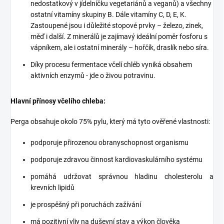
nedostatkový v jídelníčku vegetariánů a veganů) a všechny
ostatní vitamíny skupiny B. Dále vitamíny C, D, E, K.
Zastoupené jsou i důležité stopové prvky – železo, zinek,
měď i další. Z minerálů je zajímavý ideální poměr fosforu s
vápníkem, ale i ostatní minerály – hořčík, draslík nebo síra.
Díky procesu fermentace včelí chléb vyniká obsahem
aktivních enzymů - jde o živou potravinu.
Hlavní přínosy včelího chleba:
Perga obsahuje okolo 75% pylu, který má tyto ověřené vlastnosti:
podporuje přirozenou obranyschopnost organismu
podporuje zdravou činnost kardiovaskulárního systému
pomáhá udržovat správnou hladinu cholesterolu a
krevních lipidů
je prospěšný při poruchách zažívání
má pozitivní vliv na duševní stav a výkon člověka