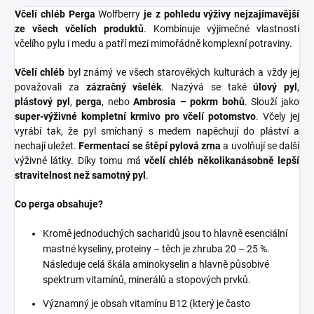
Včelí chléb Perga
Wolfberry
je
z pohledu výživy nejzajímavější
ze všech včelích produktů
. Kombinuje výjimečné vlastnosti
včelího pylu i medu a patří mezi mimořádně komplexní potraviny.
Včelí chléb
byl známý ve všech starověkých kulturách a vždy jej
považovali za
zázračný všelék
. Nazývá se také
úlový pyl
,
plástový pyl
,
perga
, nebo
Ambrosia – pokrm bohů
. Slouží jako
super-výživné kompletní krmivo pro včelí potomstvo
. Včely jej
vyrábí tak, že pyl smíchaný s medem napěchují do pláství a
nechají uležet.
Fermentací se štěpí pylová zrna
a uvolňují se další
výživné látky. Díky tomu má
včelí chléb několikanásobně lepší
stravitelnost než samotný pyl
.
Co perga obsahuje?
Kromě jednoduchých sacharidů jsou to hlavně esenciální
mastné kyseliny, proteiny – těch je zhruba 20 – 25 %.
Následuje celá škála aminokyselin a hlavně působivé
spektrum vitamínů, minerálů a stopových prvků.
Významný je obsah vitamínu B12 (který je často