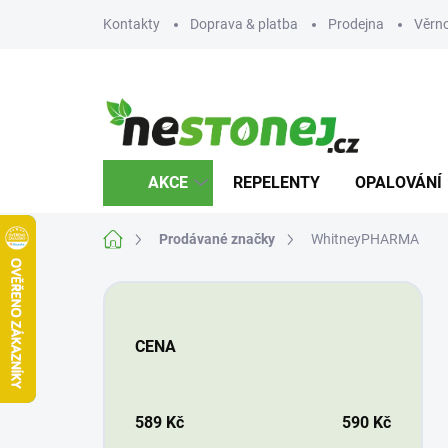
Přejít
Kontakty
Doprava & platba
Prodejna
Věrn
na
obsah
AKCE
REPELENTY
OPALOVÁNÍ
Domů
Prodávané značky
WhitneyPHARMA
P
o
s
CENA
t
r
a
n
589
Kč
590
Kč
n