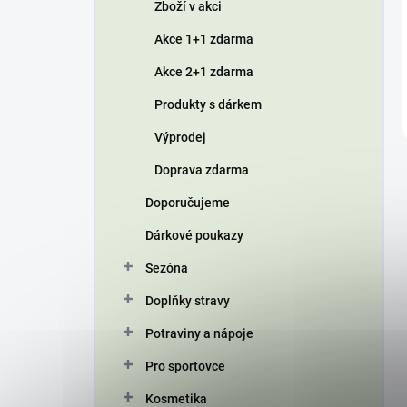
Zboží v akci
Akce 1+1 zdarma
Akce 2+1 zdarma
Produkty s dárkem
Výprodej
Doprava zdarma
Doporučujeme
Dárkové poukazy
Sezóna
Doplňky stravy
Potraviny a nápoje
Pro sportovce
Kosmetika