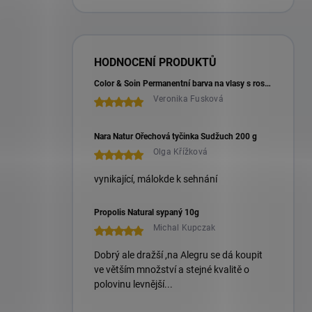
HODNOCENÍ PRODUKTŮ
Color & Soin Permanentní barva na vlasy s rostlinnými extrakty 135 ml
Veronika Fusková
Nara Natur Ořechová tyčinka Sudžuch 200 g
Olga Křížková
vynikající, málokde k sehnání
Propolis Natural sypaný 10g
Michal Kupczak
Dobrý ale dražší ,na Alegru se dá koupit
ve větším množství a stejné kvalitě o
polovinu levnější...