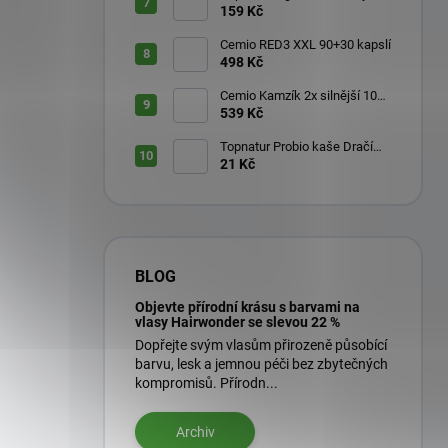
aktivátor 200 ml
159 Kč
Cemio RED3 XXL 90+30 kapslí
498 Kč
Cemio Kamzík 2x silnější 100
kapslí + 50 kapslí
539 Kč
Topnatur Probio kaše Dračí
ovoce Pitahaya 60 g
21 Kč
BLOG
Objevte přírodní krásu s barvami na
vlasy Hairwonder se slevou 22 %
Dopřejte svým vlasům přirozeně působící
barvu, lesk a jemnou péči bez zbytečných
kompromisů. Přírodn...
Archiv