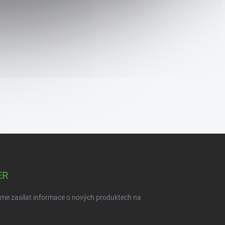
ER
eme zasílat informace o nových produktech na