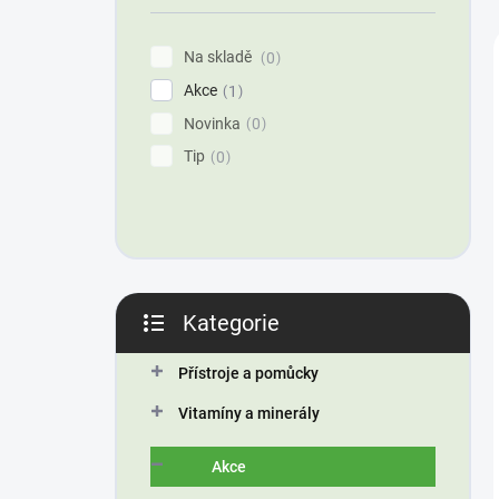
í
p
Na skladě
0
a
Akce
n
1
e
Novinka
0
l
Tip
0
Kategorie
Přeskočit
kategorie
Přístroje a pomůcky
Vitamíny a minerály
Akce