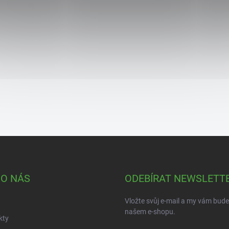
 O NÁS
ODEBÍRAT NEWSLETT
Vložte svůj e-mail a my vám bud
našem e-shopu.
kty