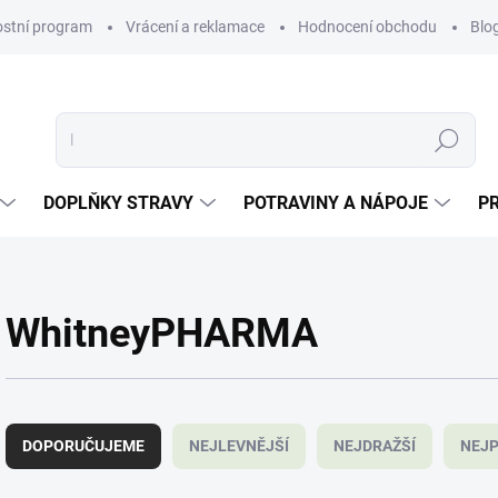
ostní program
Vrácení a reklamace
Hodnocení obchodu
Blo
Hledat
DOPLŇKY STRAVY
POTRAVINY A NÁPOJE
P
WhitneyPHARMA
Ř
a
DOPORUČUJEME
NEJLEVNĚJŠÍ
NEJDRAŽŠÍ
NEJP
z
e