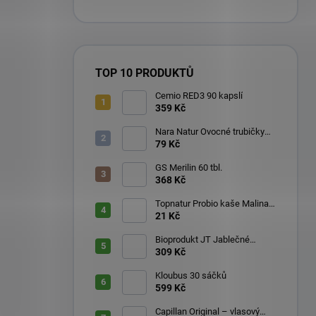
TOP 10 PRODUKTŮ
Cemio RED3 90 kapslí
359 Kč
Nara Natur Ovocné trubičky
Lavaš 140 g
79 Kč
GS Merilin 60 tbl.
368 Kč
Topnatur Probio kaše Malina
60 g
21 Kč
Bioprodukt JT Jablečné
trubičky 43 ks (540 g)
309 Kč
Kloubus 30 sáčků
599 Kč
Capillan Original – vlasový