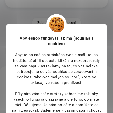
Zobrazit další hodnocení
Aby eshop
fungoval jak má (souhlas s
cookies)
High-contrast mode
Abyste na našich stránkách rychle našli to, co
Mohlo by Vás zajímat
hledáte, ušetřili spoustu klikání a nezobrazovaly
se vám například reklamy na to, co vás neláká,
potřebujeme od vás souhlas se zpracováním
KÓD:
115544
cookies, takových malých souborů, které se
ukládají ve vašem prohlížeči.
Díky nim vám naše stránky zobrazíme tak, aby
všechno fungovalo správně a dle toho, co máte
rádi.
Děkujeme, že nám ho dáte a pomůžete se
nám zlepšovat. Budeme se k vašim datům chovat