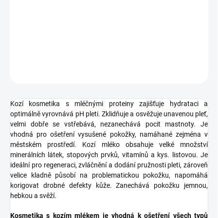
Zvláčňující krém na ruce s kozím mlékem zjemňuje,
hydratuje a
výživuje pokožku suchých a poprakaných rukou
.
DETAILNÍ INFORMACE
ZEPTAT SE
HLÍDAT
Kozí kosmetika s mléčnými proteiny zajišťuje hydrataci a
optimálně vyrovnává pH pleti. Zklidňuje a osvěžuje unavenou pleť,
velmi dobře se vstřebává, nezanechává pocit mastnoty. Je
vhodná pro ošetření vysušené pokožky, namáhané zejména v
městském prostředí. Kozí mléko obsahuje velké množství
minerálních látek, stopových prvků, vitamínů a kys. listovou. Je
ideální pro regeneraci, zvláčnění a dodání pružnosti pleti, zároveň
velice kladně působí na problematickou pokožku, napomáhá
korigovat drobné defekty kůže. Zanechává pokožku jemnou,
hebkou a svěží.
Kosmetika s kozím mlékem je vhodná k ošetření všech typů