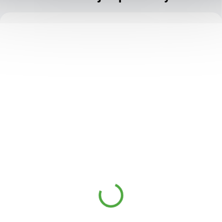
KÓD:
103890
VivaPharm Sprchový gel
krémový s kozím
mlékem 400 ml
89 Kč
SKLADEM
79 Kč
Sprchový gel s kozím
mlékem jemně čistí a hydratuje
pokožku celého těla. Komplex