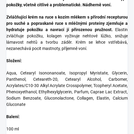
pokožky, včetně citlivé a problematické. Nádherně voní.
Zvláčňující krém na ruce s kozím mlékem s přírodní recepturou
pro suché a popraskané ruce s mléčnými proteiny zjemňuje a
hydratuje pokožku a navrací jí přirozenou pružnost.
Elastin
zvláčňuje pokožku, kolagen vyživuje nehtové lůžko, snižuje
lámavost nehtů a tvorbu záděr. Krém se lehce vstřebává,
nezanechává pocit mastnoty, příjemně voní.
Složení:
Aqua, Cetearyl Isononanoate, Isopropyl Myristate, Glycerin,
Panthenol, Ceteareth-20, Cetearyl Alcohol, Carbomer,
Acrylates/C10-30 Alkyl Acrylate Crosspolymer, Tcopheryl Acetate,
Phenoxyethanol, Ethylhexylglycerin, Parfum, Caprae Lac Extract,
Sodium Benzoate, Gluconolactone, Collagen, Elastin, Calcium
Gluconate
Balení:
100 ml