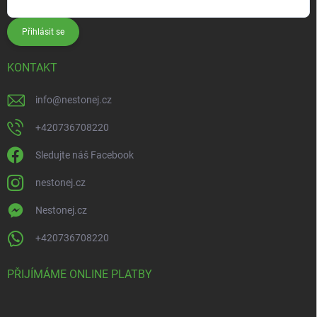
Přihlásit se
KONTAKT
info
@
nestonej.cz
+420736708220
Sledujte náš Facebook
nestonej.cz
Nestonej.cz
+420736708220
PŘIJÍMÁME ONLINE PLATBY