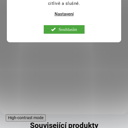
citlivě a slušně.
Nastavení
VivaPharm Mýdlo na
ruce s kozím mlékem
Souhlasím
400 ml
75 Kč
SKLADEM
65 Kč
Krémové mýdlo pro jemné mytí a
ošetření pokožky rukou i celého
těla.
Do košíku
High-contrast mode
Související produkty