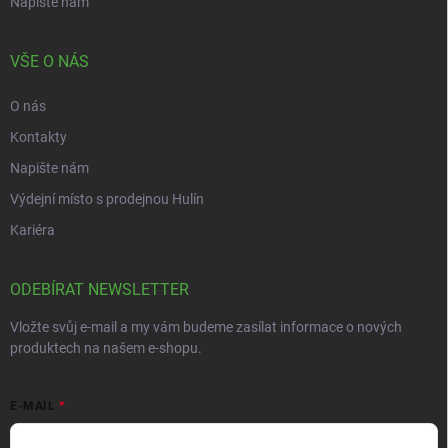
Napište nám
VŠE O NÁS
O nás
Kontakty
Napište nám
Výdejní místo s prodejnou Hulín
Kariéra
ODEBÍRAT NEWSLETTER
Vložte svůj e-mail a my vám budeme zasílat informace o nových
produktech na našem e-shopu.
E-MAIL