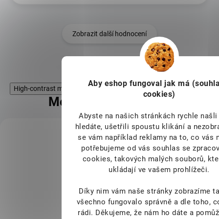
Zobrazit další hodnocení
Aby eshop
fungoval jak má (souhla
High-contrast mode
cookies)
Mohlo by Vás zajímat
Abyste na našich stránkách rychle našli 
hledáte, ušetřili spoustu klikání a nezob
KÓD:
se vám například reklamy na to, co vás 
FOR16176
potřebujeme od vás souhlas se zpraco
cookies, takových malých souborů, kte
ukládají ve vašem prohlížeči.
Díky nim vám naše stránky zobrazíme ta
všechno fungovalo správně a dle toho, 
rádi.
Děkujeme, že nám ho dáte a pomůž