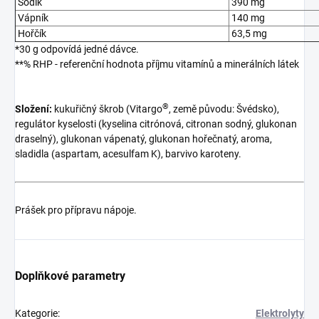
Sodík
390 mg
Vápník
140 mg
Hořčík
63,5 mg
*30 g odpovídá jedné dávce.
**% RHP - referenční hodnota příjmu vitamínů a minerálních látek
®
Složení:
kukuřičný škrob (Vitargo
, země původu: Švédsko),
regulátor kyselosti (kyselina citrónová, citronan sodný, glukonan
draselný), glukonan vápenatý, glukonan hořečnatý, aroma,
sladidla (aspartam, acesulfam K), barvivo karoteny.
Prášek pro přípravu nápoje.
Doplňkové parametry
Kategorie
:
Elektrolyty