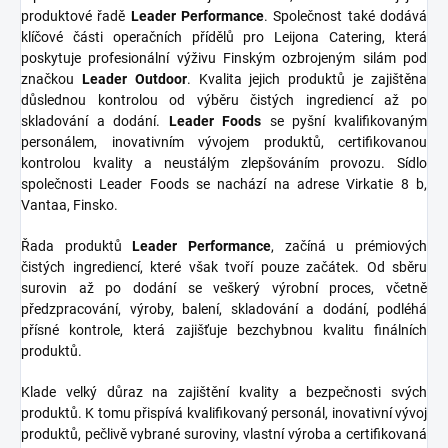
produktové řadě
Leader Performance
. Společnost také dodává
klíčové části operačních přídělů pro Leijona Catering, která
poskytuje profesionální výživu Finským ozbrojeným silám pod
značkou
Leader Outdoor
. Kvalita jejich produktů je zajištěna
důslednou kontrolou od výběru čistých ingrediencí až po
skladování a dodání.
Leader Foods
se pyšní kvalifikovaným
personálem, inovativním vývojem produktů, certifikovanou
kontrolou kvality a neustálým zlepšováním provozu. Sídlo
společnosti Leader Foods se nachází na adrese Virkatie 8 b,
Vantaa, Finsko.
Řada produktů
Leader Performance
, začíná u prémiových
čistých ingrediencí, které však tvoří pouze začátek. Od sběru
surovin až po dodání se veškerý výrobní proces, včetně
předzpracování, výroby, balení, skladování a dodání, podléhá
přísné kontrole, která zajišťuje bezchybnou kvalitu finálních
produktů.
Klade velký důraz na zajištění kvality a bezpečnosti svých
produktů. K tomu přispívá kvalifikovaný personál, inovativní vývoj
produktů, pečlivě vybrané suroviny, vlastní výroba a certifikovaná