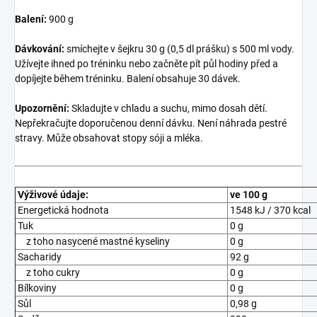
Balení:
900 g
Dávkování:
smíchejte v šejkru 30 g (0,5 dl prášku) s 500 ml vody.
Užívejte ihned po tréninku nebo začněte pít půl hodiny před a
dopíjejte během tréninku. Balení obsahuje 30 dávek.
Upozornění:
Skladujte v chladu a suchu, mimo dosah dětí.
Nepřekračujte doporučenou denní dávku. Není náhrada pestré
stravy. Může obsahovat stopy sóji a mléka.
Výživové údaje:
ve 100 g
Energetická hodnota
1548 kJ / 370 kcal
Tuk
0 g
z toho nasycené mastné kyseliny
0 g
Sacharidy
92 g
z toho cukry
0 g
Bílkoviny
0 g
Sůl
0,98 g