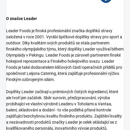
O značce Leader
Leader Foods je finská profesionální značka doplňků stravy
založená v roce 2001. Vyrábí špičkové doplňky stravy pro sport a
outdoor. Díky kvalitám svých produktů se stala partnerem
finského olympijského týmu, který doplňky Leader využíval během
Olympiády v Pekingu. Leader Foods je zároveň partnerem finské
hokejové reprezentace a Finského hokejového svazu. Leader
Foods je také dodavatelem klíčových částí operačních přídělů pro
společnost Leijona Catering, která zajišťuje profesionální výživu
Finským ozbrojeným silám.
Doplňky Leader začínají u prémiových čistých ingrediencí, které
ale tvoří jen začátek. Sběr surovin, předzpracování, výroba
probíhající ve vlastní výrobně Leaderu v Toholami a Vantaa,
balení, skladování a dodání - to vše podléhá přísné kontrole
zajišťující bezchybnou kvalitu finálního produktu. Zajištění kvality
a nezávadnosti produktů značky Leader je celek skládající se z
kvalifikovaného personálu, inovativního vývoje produktů,