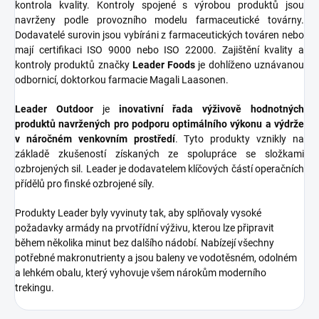
kontrola kvality. Kontroly spojené s výrobou produktů jsou
navrženy podle provozního modelu farmaceutické továrny.
Dodavatelé surovin jsou vybíráni z farmaceutických továren nebo
mají certifikaci ISO 9000 nebo ISO 22000. Zajištění kvality a
kontroly produktů značky
Leader Foods
je dohlíženo uznávanou
odbornicí, doktorkou farmacie Magali Laasonen.
Leader Outdoor
je
inovativní řada výživově hodnotných
produktů navržených pro podporu optimálního výkonu a výdrže
v náročném venkovním prostředí
. Tyto produkty vznikly na
základě zkušeností získaných ze spolupráce se složkami
ozbrojených sil. Leader je dodavatelem klíčových částí operačních
přídělů pro finské ozbrojené síly.
Produkty Leader byly vyvinuty tak, aby splňovaly vysoké
požadavky armády na prvotřídní výživu, kterou lze připravit
během několika minut bez dalšího nádobí. Nabízejí všechny
potřebné makronutrienty a jsou baleny ve vodotěsném, odolném
a lehkém obalu, který vyhovuje všem nárokům moderního
trekingu.