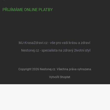
PŘIJÍMÁME ONLINE PLATBY
MJ-KrasaZdravi.cz - vše pro vaši krásu a zdraví
Nestonej.cz - specialista na zdravý životní styl
Copyright 2026
Nestonej.cz
. Všechna práva vyhrazena.
Vytvořil Shoptet