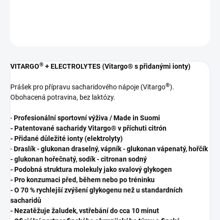
DETAILNÍ INFORMACE
ZEPTAT SE
HLÍDAT
®
VITARGO
+ ELECTROLYTES (Vitargo® s přidanými ionty)
®
Prášek pro přípravu sacharidového nápoje (Vitargo
).
Obohacená potravina, bez laktózy.
-
Profesionální sportovní výživa / Made in Suomi
- Patentované sacharidy Vitargo® v příchuti citrón
- Přidané důležité ionty (elektrolyty)
-
Draslík - glukonan draselný, vápník - glukonan vápenatý, hořčík
- glukonan hořečnatý, sodík - citronan sodný
- Podobná struktura molekuly jako svalový glykogen
- Pro konzumaci před, během nebo po tréninku
- O 70 % rychlejší zvýšení glykogenu než u standardních
sacharidů
- Nezatěžuje žaludek, vstřebání do cca 10 minut