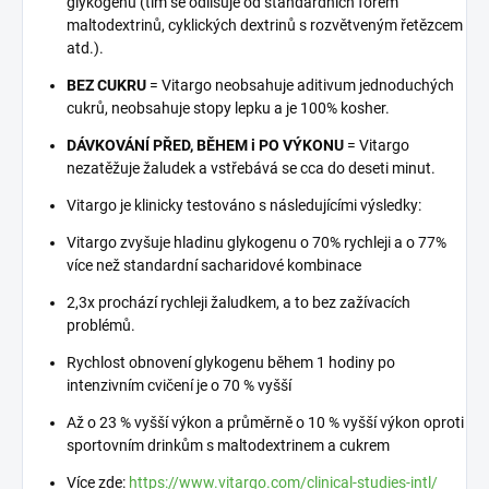
glykogenu (tím se odlišuje od standardních forem
maltodextrinů, cyklických dextrinů s rozvětveným řetězcem
atd.).
BEZ CUKRU
= Vitargo neobsahuje aditivum jednoduchých
cukrů, neobsahuje stopy lepku a je 100% kosher.
DÁVKOVÁNÍ PŘED, BĚHEM i PO VÝKONU
= Vitargo
nezatěžuje žaludek a vstřebává se cca do deseti minut.
Vitargo je klinicky testováno s následujícími výsledky:
Vitargo zvyšuje hladinu glykogenu o 70% rychleji a o 77%
více než standardní sacharidové kombinace
2,3x prochází rychleji žaludkem, a to bez zažívacích
problémů.
Rychlost obnovení glykogenu během 1 hodiny po
intenzivním cvičení je o 70 % vyšší
Až o 23 % vyšší výkon a průměrně o 10 % vyšší výkon oproti
sportovním drinkům s maltodextrinem a cukrem
Více zde:
https://www.vitargo.com/clinical-studies-intl/