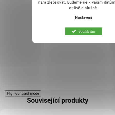
nám zlepšovat. Budeme se k vašim datům
citlivě a slušně.
Electrolyte ENERGY Worx
300g malina
Nastavení
DOSTUPNÉ DO 1
699 Kč
DNE
Souhlasím
- Komplex hlavních elektrolytů s
kofeinem a theaninem
- Hořčík, draslík, sodík, vápník,
chlorid
- 122 mg kofeinu a 120 mg
theaninu v 5 g dávce
- Příchuť malina - Slazeno pouze
steviol-glykosidy
Do košíku
- Bez umělých sladidel
- Podpora při sportu
High-contrast mode
Související produkty
KÓD: