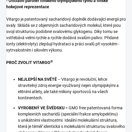
- Oficiální partner finského olympijského týmu a finské
hokejové reprezentace
Vitargo je patentovaný sacharidový doplněk dodávající energii pro
svaly. Skládá se z objemných sacharidových molekul, které jsou
svojí strukturou podobné svalovému glykogenu. Díky tomu se
vstřebává velmi rychle a rychle dodává svalům palivo. Přidané
ionty (elektrolyty) zlepšují hydrataci a práci svalů při vysokém -
vytrvalostním i silovém výkonu.
®
PROČ ZVOLIT VITARGO
NEJLEPŠÍ NA SVĚTĚ
– Vitargo je revoluční, lehce
stravitelný zdroj energie využívaný nejen olympijskými a
elitními atlety, ale také miliony sportovců na všech
kontinentech.
VYROBENÝ VE ŠVÉDSKU
= GMO free patentovaná forma
komplexních sacharidů (speciální frakce amylopektinu)
s unikátními vlastnostmi. Ideální molekulární struktura,
která je téměř identická s molekulární strukturou svalového