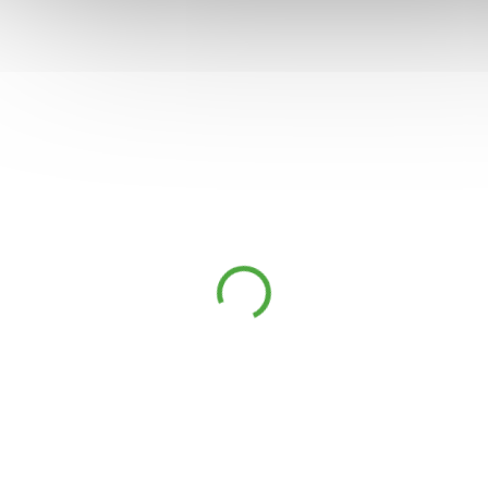
TIP
FOR10080
Balanced Zinc Complex
90 kaps. (Chelátovaný
zinek)
449 Kč
DOSTUPNÉ DO 1
439 Kč
DNE
Vysoce využitelná chelatovaná
forma zinku v synergní kombinaci
s mědí a vitamínem A
. Zinek má na
organismus mnohostranné účinky,
měď je v produktu obsažena,