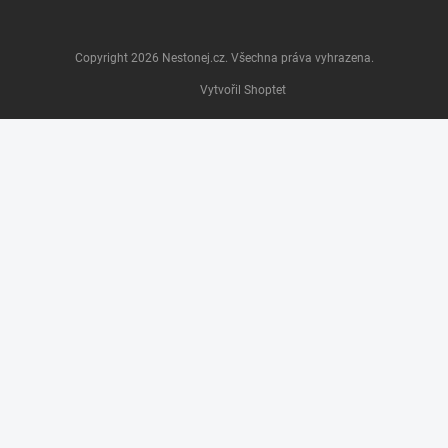
Copyright 2026
Nestonej.cz
. Všechna práva vyhrazena.
Vytvořil Shoptet