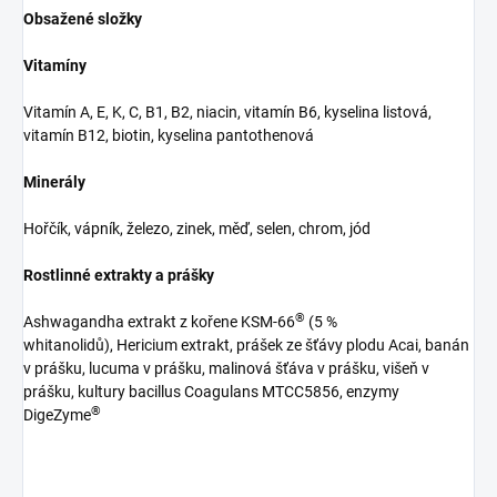
Obsažené složky
Vitamíny
Vitamín A, E, K, C, B1, B2, niacin, vitamín B6, kyselina listová,
vitamín B12, biotin, kyselina pantothenová
Minerály
Hořčík, vápník, železo, zinek, měď, selen, chrom, jód
Rostlinné extrakty a prášky
®
Ashwagandha extrakt z kořene KSM-66
(5 %
whitanolidů), Hericium extrakt, prášek ze šťávy plodu Acai, banán
v prášku, lucuma v prášku, malinová šťáva v prášku, višeň v
prášku, kultury bacillus Coagulans MTCC5856, enzymy
®
DigeZyme