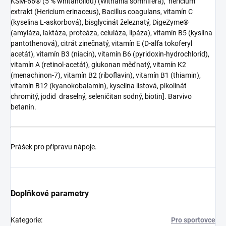
KSM-66® (5 % whitanolidů) (Withania somnifera), hericium
extrakt (Hericium erinaceus), Bacillus coagulans, vitamín C
(kyselina L-askorbová), bisglycinát železnatý, DigeZyme®
(amyláza, laktáza, proteáza, celuláza, lipáza), vitamín B5 (kyslina
pantothenová), citrát zinečnatý, vitamín E (D-alfa tokoferyl
acetát), vitamín B3 (niacin), vitamín B6 (pyridoxin-hydrochlorid),
vitamín A (retinol-acetát), glukonan měďnatý, vitamín K2
(menachinon-7), vitamín B2 (riboflavin), vitamín B1 (thiamin),
vitamín B12 (kyanokobalamin), kyselina listová, pikolinát
chromitý, jodid draselný, seleničitan sodný, biotin]. Barvivo
betanin.
Prášek pro přípravu nápoje.
Doplňkové parametry
Kategorie
:
Pro sportovce