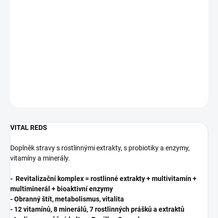
- Revitalizační rostlinný komplex
- Obranný štít, metabolismus, vitalita
- 12 vitamínů, 8 minerálů, 7 rostlinných prášků a extraktů
- Inulin, prospěšné kultury Bacillus Coagulans a enzymy
Dygezyme®
- Bez umělých sladidel, ochuceno pouze ovocnými prášky
DETAILNÍ INFORMACE
ZEPTAT SE
HLÍDAT
VITAL REDS
Doplněk stravy s rostlinnými extrakty, s probiotiky a enzymy,
vitamíny a minerály.
- Revitalizační komplex = rostlinné extrakty + multivitamín +
multiminerál + bioaktivní enzymy
- Obranný štít, metabolismus, vitalita
- 12 vitamínů, 8 minerálů, 7 rostlinných prášků a extraktů