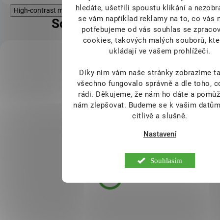
hledáte, ušetřili spoustu klikání a nezob
High-contrast mode
se vám například reklamy na to, co vás 
Související produkty
potřebujeme od vás souhlas se zpraco
cookies, takových malých souborů, kte
ukládají ve vašem prohlížeči.
KÓD:
FOR59197
Díky nim vám naše stránky zobrazíme ta
všechno fungovalo správně a dle toho, 
rádi.
Děkujeme, že nám ho dáte a pomůž
nám zlepšovat. Budeme se k vašim datům
citlivě a slušně.
Nastavení
Souhlasím
Beta Alanine 300g
349 Kč
SKLADEM
- SEVERSKÁ KVALITA / PULS
NUTRITION
- 100 % beta-alanin