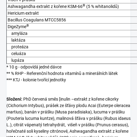
®
Ashwagandha extrakt z kořene KSM-66
(5 % whitanolidů)
Hericium extrakt
Bacillus Coagulans MTCC5856
®
DigeZyme
amyláza
laktáza
proteáza
celuáza
lupáza
* 10 g - odpovídá jedné dávce
** % RHP - Referenční hodnota vitamínů a minerálních látek
*** KTJ - kolonie tvořící jednotky
Složení:
PhD červená směs [inulin –extrakt z kořene cikorky
(Cichorium Intybus), prášek ze šťávy plodu Acai (Euterpe oleracea
martius), banán v prášku (Musa paradisiaka), lucuma v prášku
(Pouteria lucuma kuntze), malinová šťáva v prášku (Rubus idaeus
L.), citrát vápenatý tetrahydrát, višeň v prášku (Prunus cerasus),
hořečnaté soli kyseliny citrónové, Ashwagandha extrakt z kořene