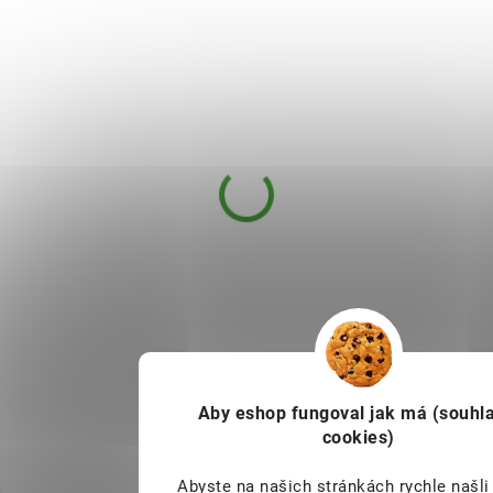
ECA 90 kapslí
DOSTUPNÉ DO 1
529 Kč
DNE
ECA „NATURAL
EPHEDRINE/CAFFEINE/ACYLPIRINE
ALTERNATIVE“. Originální
kombinace termogenních
stimulátorů „made in east block“,
v ideálním stechiometrickém
poměru 20:1:1
(kofein:synefrin:salycin), prověřená
Aby eshop
fungoval jak má (souhla
vrch...
Do košíku
cookies)
Abyste na našich stránkách rychle našli 