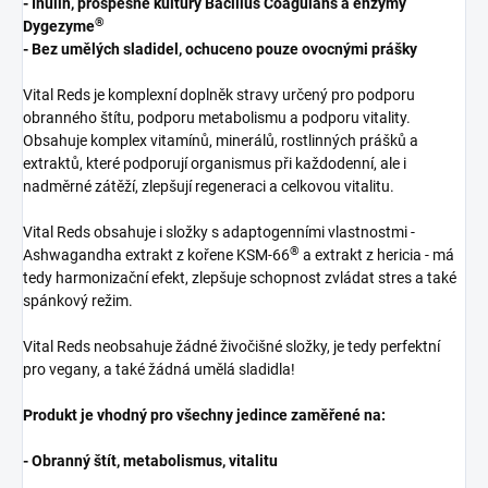
- Inulin, prospěšné kultury Bacillus Coagulans a enzymy
®
Dygezyme
- Bez umělých sladidel, ochuceno pouze ovocnými prášky
Vital Reds je komplexní doplněk stravy určený pro podporu
obranného štítu, podporu metabolismu a podporu vitality.
Obsahuje komplex vitamínů, minerálů, rostlinných prášků a
extraktů, které podporují organismus při každodenní, ale i
nadměrné zátěží, zlepšují regeneraci a celkovou vitalitu.
Vital Reds obsahuje i složky s adaptogenními vlastnostmi -
®
Ashwagandha extrakt z kořene KSM-66
a extrakt z hericia - má
tedy harmonizační efekt, zlepšuje schopnost zvládat stres a také
spánkový režim.
Vital Reds neobsahuje žádné živočišné složky, je tedy perfektní
pro vegany, a také žádná umělá sladidla!
Produkt je vhodný pro všechny jedince zaměřené na:
- Obranný štít, metabolismus, vitalitu