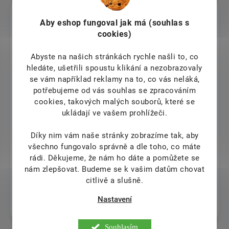
Veronika Fusková
Aby eshop
fungoval jak má (souhlas s
cookies)
7.8.2026
claudiu chitu
Abyste na našich stránkách rychle našli to, co
hledáte, ušetřili spoustu klikání a nezobrazovaly
7.8.2026
se vám například reklamy na to, co vás neláká,
I sent couple emails to this company to help me with my
potřebujeme od vás souhlas se zpracováním
order and kobody teplied to me. Totally unprofessional
cookies, takových malých souborů, které se
from them
ukládají ve vašem prohlížeči.
Dana Chládková
Díky nim vám naše stránky zobrazíme tak, aby
všechno fungovalo správně a dle toho, co máte
7.8.2026
rádi.
Děkujeme, že nám ho dáte a pomůžete se
5
nám zlepšovat. Budeme se k vašim datům chovat
citlivě a slušně.
Renata Beranová
Nastavení
7.8.2026
Souhlasím