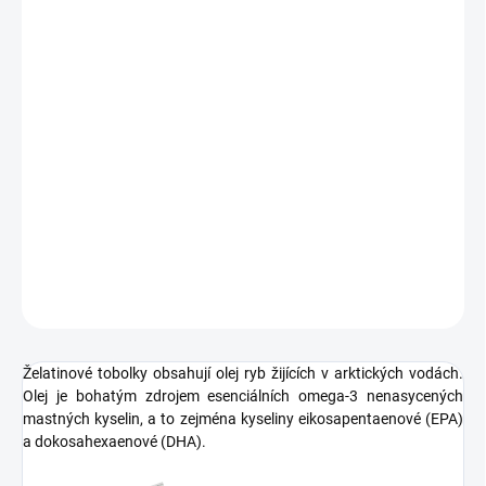
−
+
Přidat do košíku
Rybí olej VitaHarmony® je směsí extraktů rybích olejů z lososa,
makrely, sledě, sardinky a ančovičky
. Vyznačuje se vysokým
podílem dvou nejúčinnějších forem omega-3 mastných kyselin
EPA - kyseliny eikosapenteové a DHA - kyseliny dokosahesanové.
Jedná se o esenciální kyseliny, které lidský organismus neumí
vyrobit, proto je musí získávat z potravinových zdrojů.
DETAILNÍ INFORMACE
ZEPTAT SE
HLÍDAT
Želatinové tobolky obsahují olej ryb žijících v arktických vodách.
Olej je bohatým zdrojem esenciálních omega-3 nenasycených
mastných kyselin, a to zejména kyseliny eikosapentaenové (EPA)
a dokosahexaenové (DHA).