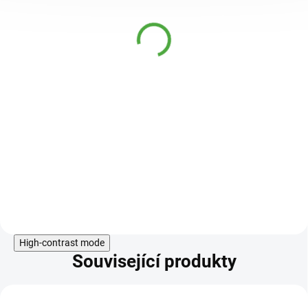
Mollers Omega 3 Natur
olej 250 ml
369 Kč
SKLADEM
349 Kč
Rybí olej z tresčích jater, který je
bohatým zdrojem omega-3
nenasycených mastných kyselin a
zdrojem vitaminů A, D a E.
Do košíku
High-contrast mode
Související produkty
KÓD:
AKCE