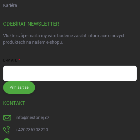
Kariéra
ODEBÍRAT NEWSLETTER
Vložte svůj e-mail a my vám budeme zasílat informace o nových
produktech na našem e-shopu.
E-MAIL
Přihlásit se
KONTAKT
info
@
nestonej.cz
+420736708220