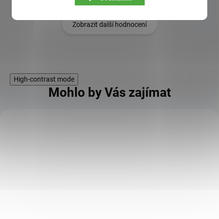
Zobrazit další hodnocení
High-contrast mode
Mohlo by Vás zajímat
KÓD:
SAD8894