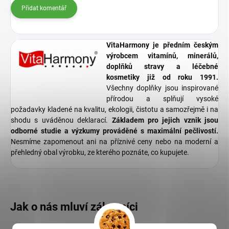
Přidat komentář
VitaHarmony je předním českým
výrobcem vitamínů, minerálů,
doplňků stravy a léčebné
kosmetiky již od roku 1991.
Všechny doplňky jsou inspirované
přírodou a splňují vysoké
požadavky kladené na kvalitu, ekologii, čistotu a samozřejmě i na
shodu s uváděnou deklarací.
Základem pro jejich vznik jsou
odborné studie a výzkumy prováděné s maximální pečlivostí.
Nesmíme zapomenout ani na příznivé ceny nebo na moderní a
přehledný obal výrobku, ze kterého poznáte, co kupujete.