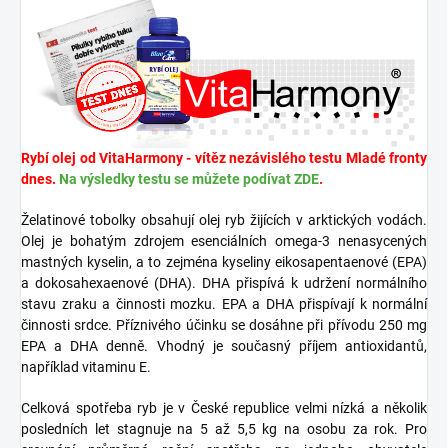
Rybí olej od VitaHarmony - vítěz nezávislého testu Mladé fronty
dnes.
Na výsledky testu se můžete podívat ZDE
.
Želatinové tobolky obsahují olej ryb žijících v arktických vodách.
Olej je bohatým zdrojem esenciálních omega-3 nenasycených
mastných kyselin, a to zejména kyseliny eikosapentaenové (EPA)
a dokosahexaenové (DHA). DHA přispívá k udržení normálního
stavu zraku a činnosti mozku. EPA a DHA přispívají k normální
činnosti srdce. Příznivého účinku se dosáhne při přívodu 250 mg
EPA a DHA denně. Vhodný je současný příjem antioxidantů,
například vitaminu E.
Celková spotřeba ryb je v České republice velmi nízká a několik
posledních let stagnuje na 5 až 5,5 kg na osobu za rok. Pro