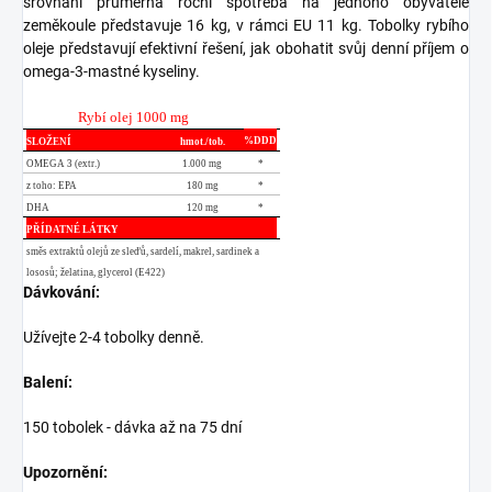
srovnání průměrná roční spotřeba na jednoho obyvatele
zeměkoule představuje 16 kg, v rámci EU 11 kg. Tobolky rybího
oleje představují efektivní řešení, jak obohatit svůj denní příjem o
omega-3-mastné kyseliny.
Rybí olej 1000 mg
%DDD
SLOŽENÍ
hmot./tob.
OMEGA 3 (extr.)
1.000 mg
*
z toho: EPA
180 mg
*
DHA
120 mg
*
PŘÍDATNÉ LÁTKY
směs extraktů olejů ze sleďů, sardelí, makrel, sardinek a
lososů; želatina, glycerol (E422)
Dávkování:
Užívejte 2-4 tobolky denně.
Balení:
150 tobolek - dávka až na 75 dní
Upozornění: