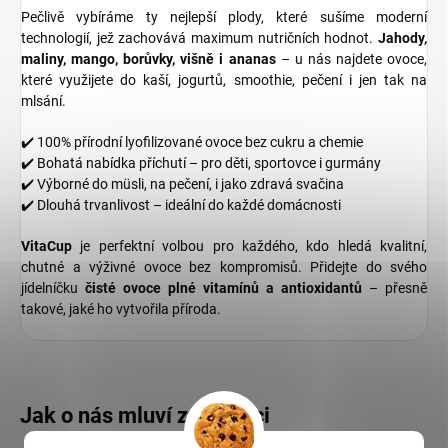
Pečlivě vybíráme ty nejlepší plody, které sušíme moderní
technologií, jež zachovává maximum nutričních hodnot.
Jahody,
maliny, mango, borůvky, višně i ananas
– u nás najdete ovoce,
které využijete do kaší, jogurtů, smoothie, pečení i jen tak na
mlsání.
✔️ 100% přírodní lyofilizované ovoce bez cukru a chemie
✔️ Bohatá nabídka příchutí – pro děti, sportovce i gurmány
✔️ Výborné do müsli, na pečení, i jako zdravá svačina
✔️ Dlouhá trvanlivost – ideální do každé domácnosti
VitaCup
je perfektní volbou pro každého, kdo hledá kvalitní,
chutné a výživné ovoce bez kompromisů. Přidejte do svého
jídelníčku
čisté ovoce plné vitamínů a antioxidantů
– přesně
takové, jaké ho vytvořila příroda.