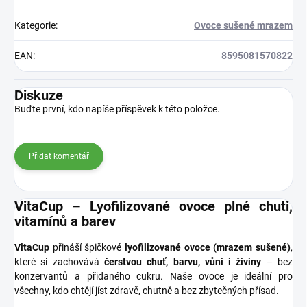
Kategorie
:
Ovoce sušené mrazem
EAN
:
8595081570822
Diskuze
Buďte první, kdo napíše příspěvek k této položce.
Přidat komentář
VitaCup – Lyofilizované ovoce plné chuti,
vitamínů a barev
VitaCup
přináší špičkové
lyofilizované ovoce (mrazem sušené)
,
které si zachovává
čerstvou chuť, barvu, vůni i živiny
– bez
konzervantů a přidaného cukru. Naše ovoce je ideální pro
všechny, kdo chtějí jíst zdravě, chutně a bez zbytečných přísad.