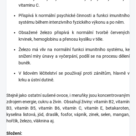
vitaminu C.
Přispívá k normální psychické činnosti a funkci imunitního
systému během intenzivního fyzického výkonu a po něm.
Obsažené železo přispívá k normální tvorbě červených
krvinek, hemoglobinu a přenosu kyslíku v těle.
Železo má vliv na normální funkci imunitního systému, ke
snížení míry únavy a vyčerpání, podílí se na procesu dělení
buněk.
V lidovém léčitelství se používají proti zánětům, hlavně v
krku a ústní dutině.
Stejně jako ostatní sušené ovoce, i meruňky jsou koncentrovaným
zdrojem energie, cukru a živin. Obsahují živiny: vitamín B2, vitamín
B3, vitamín B5, vitamín B6, vitamín C, vitamín E, betakaroten,
kyselina listová, jód, draslík, fosfor, vápník, zinek, selen, mangan,
hořčík, železo, vláknina aj.
Složení: