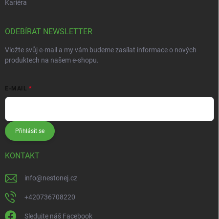
Kariéra
ODEBÍRAT NEWSLETTER
Vložte svůj e-mail a my vám budeme zasílat informace o nových
produktech na našem e-shopu.
E-MAIL
Přihlásit se
KONTAKT
info
@
nestonej.cz
+420736708220
Sledujte náš Facebook