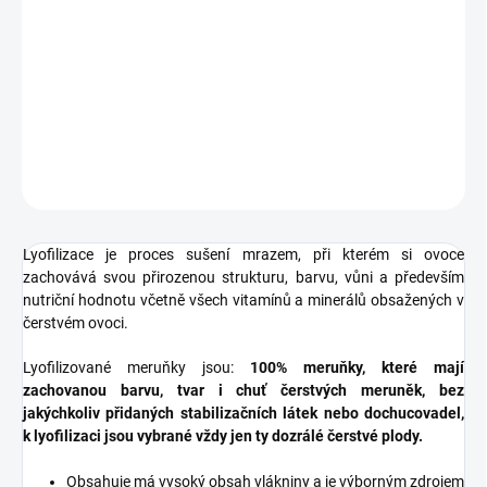
100% mrazem sušené meruňky, které mají zachovanou barvu, tvar
i chuť čerstvých meruněk, bez jakýchkoliv přidaných stabilizačních
látek nebo dochucovadel.
DETAILNÍ INFORMACE
ZEPTAT SE
HLÍDAT
Lyofilizace je proces sušení mrazem, při kterém si ovoce
zachovává svou přirozenou strukturu, barvu, vůni a především
nutriční hodnotu včetně všech vitamínů a minerálů obsažených v
čerstvém ovoci.
Lyofilizované meruňky jsou:
100% meruňky, které mají
zachovanou barvu, tvar i chuť čerstvých meruněk, bez
jakýchkoliv přidaných stabilizačních látek nebo dochucovadel,
k lyofilizaci jsou vybrané vždy jen ty dozrálé čerstvé plody.
Obsahuje má vysoký obsah vlákniny a je výborným zdrojem