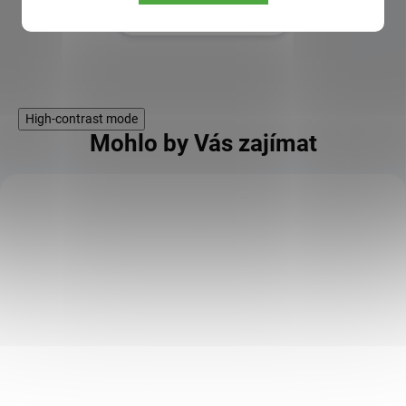
Zobrazit další hodnocení
High-contrast mode
Mohlo by Vás zajímat
KÓD:
111761
VitaCUP Mango - plátky