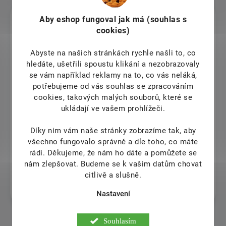
helena ruzkova
Aby eshop
fungoval jak má (souhlas s
cookies)
6.8.2026
Výborný.
Abyste na našich stránkách rychle našli to, co
hledáte, ušetřili spoustu klikání a nezobrazovaly
Eva Petrášová
se vám například reklamy na to, co vás neláká,
potřebujeme od vás souhlas se zpracováním
6.8.2026
cookies, takových malých souborů, které se
ukládají ve vašem prohlížeči.
Jiří Pokorný
Díky nim vám naše stránky zobrazíme tak, aby
6.8.2026
všechno fungovalo správně a dle toho, co máte
rádi.
Děkujeme, že nám ho dáte a pomůžete se
Stanislav Sekretár
nám zlepšovat. Budeme se k vašim datům chovat
citlivě a slušně.
6.8.2026
Funguje.
Nastavení
Souhlasím