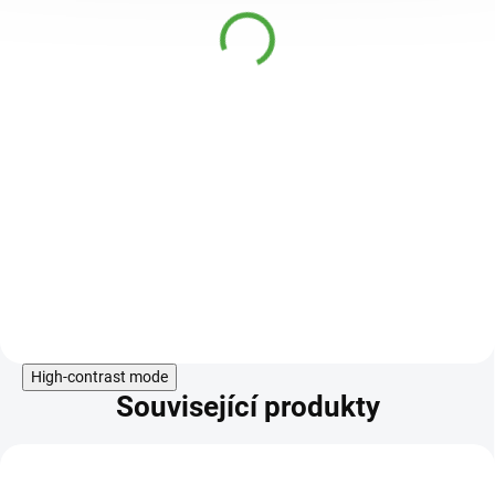
sušené mrazem 30 g
59 Kč
SKLADEM
49 Kč
100 % mrazem sušené mango, bez
přísad a konzervantů , svěží, sladká
a čistá chuť manga.
Do košíku
High-contrast mode
Související produkty
KÓD:
TIP
SPS1381M150