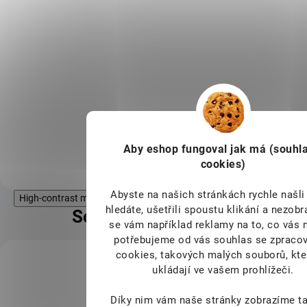
Křehká roláda z hovězího masa
ručně plněná okurkou, vajíčkem a
uzeným špekem, s jemnou
omáčkou z taženého vývaru,
cibule a pepře.
Do košíku
Aby eshop
fungoval jak má (souhla
cookies)
Abyste na našich stránkách rychle našli 
High-contrast mode
hledáte, ušetřili spoustu klikání a nezob
Související produkty
se vám například reklamy na to, co vás 
potřebujeme od vás souhlas se zpraco
cookies, takových malých souborů, kte
KÓD:
SAD5919
ukládají ve vašem prohlížeči.
Díky nim vám naše stránky zobrazíme ta