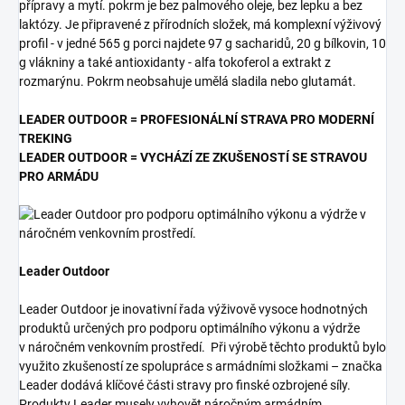
přípravy a mytí. pokrm je bez palmového oleje, bez lepku a bez
laktózy. Je připravené z přírodních složek, má komplexní výživový
profil - v jedné 565 g porci najdete 97 g sacharidů, 20 g bílkovin, 10
g vlákniny a také antioxidanty - alfa tokoferol a extrakt z
rozmarýnu. Pokrm neobsahuje umělá sladila nebo glutamát.
LEADER OUTDOOR = PROFESIONÁLNÍ STRAVA PRO MODERNÍ
TREKING
LEADER OUTDOOR = VYCHÁZÍ ZE ZKUŠENOSTÍ SE STRAVOU
PRO ARMÁDU
Leader Outdoor
Leader Outdoor je inovativní řada výživově vysoce hodnotných
produktů určených pro podporu optimálního výkonu a výdrže
v náročném venkovním prostředí. Při výrobě těchto produktů bylo
využito zkušeností ze spolupráce s armádními složkami – značka
Leader dodává klíčové části stravy pro finské ozbrojené síly.
Produkty Leader musely vyhovět náročným armádním