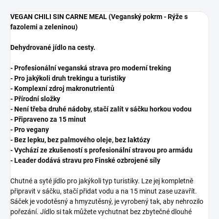
VEGAN CHILI SIN CARNE MEAL (Veganský pokrm - Rýže s
fazolemi a zeleninou)
Dehydrované jídlo na cesty.
- Profesionální veganská strava pro moderní treking
- Pro jakýkoli druh trekingu a turistiky
- Komplexní zdroj makronutrientů
- Přírodní složky
- Není třeba druhé nádoby, stačí zalít v sáčku horkou vodou
- Připraveno za 15 minut
- Pro vegany
- Bez lepku, bez palmového oleje, bez laktózy
- Vychází ze zkušeností s profesionální stravou pro armádu
- Leader dodává stravu pro Finské ozbrojené síly
Chutné a syté jídlo pro jakýkoli typ turistiky. Lze jej kompletně
připravit v sáčku, stačí přidat vodu a na 15 minut zase uzavřít.
Sáček je vodotěsný a hmyzutěsný, je vyrobený tak, aby nehrozilo
pořezání. Jídlo si tak můžete vychutnat bez zbytečné dlouhé