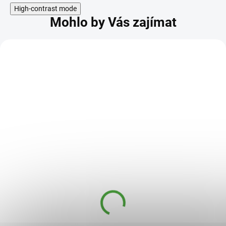
High-contrast mode
Mohlo by Vás zajímat
KÓD:
SAD19022
Expres menu Hovězí
Španělský ptáček bez
lepku 2 porce
299 Kč
SKLADEM
279 Kč