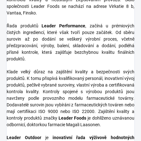
společnosti Leader Foods se nachází na adrese Virkatie 8 b,
Vantaa, Finsko.
Řada produktů
Leader Performance
, začíná u prémiových
čistých ingrediencí, které však tvoří pouze začátek. Od sběru
surovin až po dodání se veškerý výrobní proces, včetně
předzpracování, výroby, balení, skladování a dodání, podléhá
přísné kontrole, která zajišťuje bezchybnou kvalitu finálních
produktů.
Klade velký důraz na zajištění kvality a bezpečnosti svých
produktů. K tomu přispívá kvalifikovaný personál, inovativní vývoj
produktů, pečlivě vybrané suroviny, vlastní výroba a certifikovaná
kontrola kvality. Kontroly spojené s výrobou produktů jsou
navrženy podle provozního modelu farmaceutické továrny.
Dodavatelé surovin jsou vybíráni z farmaceutických továren nebo
mají certifikaci ISO 9000 nebo ISO 22000. Zajištění kvality a
kontroly produktů značky
Leader Foods
je dohlíženo uznávanou
odbornicí, doktorkou farmacie Magali Laasonen.
Leader Outdoor
je
inovativní řada výživově hodnotných