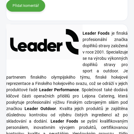
Přidat komentář
Leader Foods
je finská
profesionální značka
doplňků stravy založená
v roce 2001. Specializuje
se na výrobu výkonných
doplňků stravy pro
sport a outdoor. Je
partnerem finského olympijského týmu, finské hokejové
reprezentace a Finského hokejového svazu, což se odráží v jejich
produktové řadě
Leader Performance
. Společnost také dodává
klíčové části operačních přídělů pro Leijona Catering, která
poskytuje profesionální výživu Finským ozbrojeným silám pod
značkou
Leader Outdoor
. Kvalita jejich produktů je zajištěna
důslednou kontrolou od výběru čistých ingrediencí až po
skladování a dodání.
Leader Foods
se pyšní kvalifikovaným
personálem, inovativním vývojem produktů, certifikovanou
kontrolou kvality a neustálým zlepšováním provozu. Sídlo