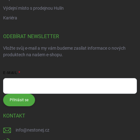
Výdejní místo s prodejnou Hulín
Kariéra
ODEBÍRAT NEWSLETTER
Vložte svůj e-mail a my vám budeme zasílat informace o nových
produktech na našem e-shopu.
E-MAIL
Přihlásit se
KONTAKT
info
@
nestonej.cz