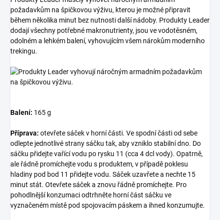
požadavkům na špičkovou výživu, kterou je možné připravit
během několika minut bez nutnosti další nádoby. Produkty Leader
dodají všechny potřebné makronutrienty, jsou ve vodotěsném,
odolném a lehkém balení, vyhovujícím všem nárokům moderního
trekingu.
Balení:
165 g
Příprava:
otevřete sáček v horní části. Ve spodní části od sebe
odlepte jednotlivé strany sáčku tak, aby vzniklo stabilní dno. Do
sáčku přidejte vařící vodu po rysku 11 (cca 4 dcl vody). Opatrně,
ale řádně promíchejte vodu s produktem, v případě poklesu
hladiny pod bod 11 přidejte vodu. Sáček uzavřete a nechte 15
minut stát. Otevřete sáček a znovu řádně promíchejte. Pro
pohodlnější konzumaci odtrhněte horní část sáčku ve
vyznačeném místě pod spojovacím páskem a ihned konzumujte.