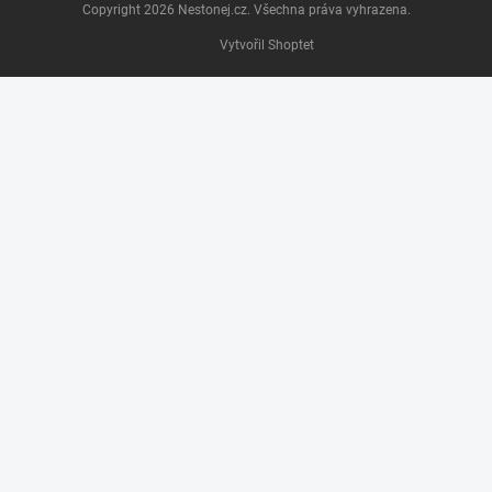
Copyright 2026
Nestonej.cz
. Všechna práva vyhrazena.
Vytvořil Shoptet