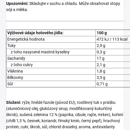
Upozornění:
Skladujte v suchu a chladu. Může obsahovat stopy
sóji a mléka.
Výživové údaje hotového jídla:
100 g
Energetická hodnota
472 kJ / 113 kcal
Tuky
2,9 g
z toho nasycené mastné kyseliny
0,3 g
Sacharidy
17 g
z toho cukry
2,1 g
Vláknina
1,8 g
Bílkoviny
3,5 g
Sůl
0,71 g
Složení:
rýže, hnědé fazole (původ EU), rostlinný tuk v prášku
(slunečnicový olej, glukózový sirup, modifikovaný kukuřičný
škrob), sušená zelenina 12 % (paprika, cibule, rajče, mrkev), koření
(chilli 1,3 %, česnek, koriandr, římský kmín, černý pepř), hrachový
protein, cukr, škrob, sůl, chlorid draselný, aroma, antioxidanty