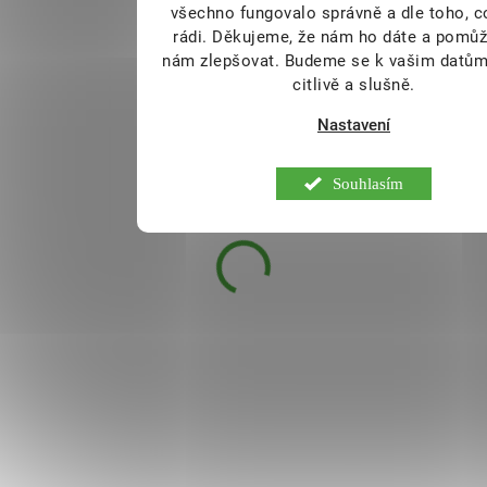
všechno fungovalo správně a dle toho, 
rádi.
Děkujeme, že nám ho dáte a pomůž
nám zlepšovat. Budeme se k vašim datům
citlivě a slušně.
Nastavení
Sonnentor BIO Chili con
Souhlasím
Carne dona Rodrigueze
40 g
DOSTUPNÉ DO 3
105 Kč
DNŮ